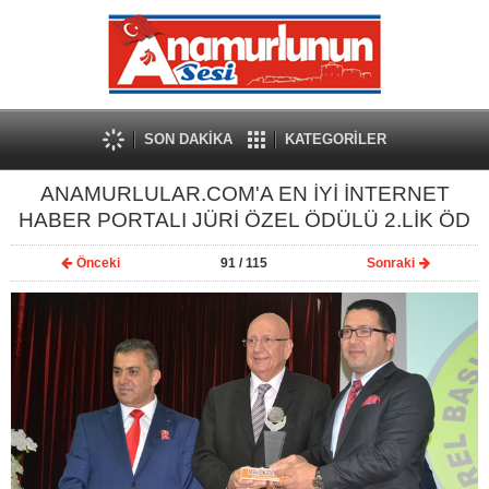
SON DAKİKA
KATEGORİLER
ANAMURLULAR.COM'A EN İYİ İNTERNET
HABER PORTALI JÜRİ ÖZEL ÖDÜLÜ 2.LİK ÖD
Önceki
91
/ 115
Sonraki