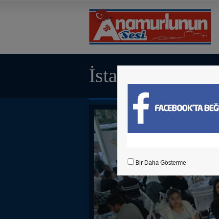
İstanbul'daki Me
Bir Daha Gösterme