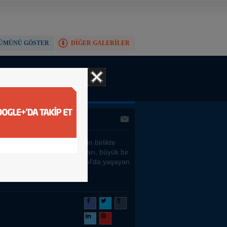
ÜMÜNÜ GÖSTER
DİĞER GALERİLER
TAM EKRAN YAP
a buluştu
eri
»
GÜNCEL
 ve Ümraniye Belediyesi’nin birlikte
diği 2. İstanbul MİYSAD İftarı, büyük bir
la gerçekleşti. İftara, İstanbul’da yaşayan
iler yoğun bir ilgi gösterdi.