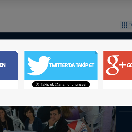
T
rsinliler, MİYSAD İftarı'nd
Foto Gal
MİYSAD
düzenle
katılım
Mersinl