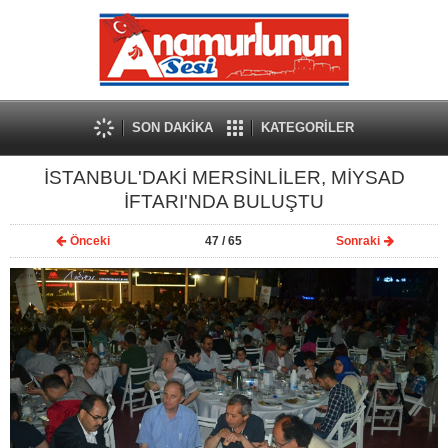
SON DAKİKA
KATEGORİLER
İSTANBUL'DAKİ MERSİNLİLER, MİYSAD
İFTARI'NDA BULUŞTU
Önceki
47
/ 65
Sonraki