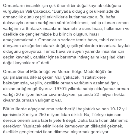
Ormanların insanlık için çok önemli bir doğal kaynak olduğunu
vurgulayan Vali Çakacak, “Dünyada olduğu gibi ülkemizde de
ormancılık günü çeşitli etkinliklerle kutlanmaktadır. Bu hafta
dolayısıyla orman varlığının sürdürülebilmesi, sahip olunan orman
varlığının arttırılarak insanların hizmetine sunulması, halkımızın ve
özellikle de gençlerimizde bu bilincin oluşturulması
amaçlanmaktadır. Ormanların sadece temiz hava, tabiri caizse
dünyanın akciğerleri olarak değil, çeşitli yönlerden insanlara faydalı
olduğunu görüyoruz. Temiz hava ve suyun yanında insanlar için
geçim kaynağı, canlılar içinse barınma ihtiyaçlarını karşıladıkları
doğal kaynaklardır” dedi.
Orman Genel Müdürlüğü ve Mersin Bölge Müdürlüğü’nün
çalışmalarına dikkat çeken Vali Çakacak, “İstatistiklere
baktığımızda, yeşilin, özellikle orman varlığının azalmadığını,
aksine arttığını görüyoruz. 1970'li yıllarda sahip olduğumuz orman
varlığı 20 milyon hektar civarındayken, şu anda 22 milyon hektar
civarında orman varlığımız var.
Bütün illerde ağaçlandırma seferberliği başlatıldı ve son 10-12 yıl
içerisinde 3 milyar 250 milyon fidan dikildi. Bu, Türkiye için son
derece önemli ama tabi ki yeterli değil. Daha fazla fidan dikmemiz
gerekiyor. Yapılacak etkinliklerle kamuoyunun dikkatini çekmek,
özellikle gençlerimizi fidan dikmeye alıştırmak gerekiyor.