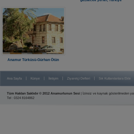
gezilecek yerler, Türkiye
Anamur Türküsü-Gürhan Ötün
|
|
|
|
Ana Sayfa
Künye
İletişim
Ziyaretçi Defteri
Sık Kullanılanlara Ekle
Tüm Hakları Saklıdır © 2012 Anamurlunun Sesi
| İzinsiz ve kaynak gösterilmeden y
Tel : 0324 8164862