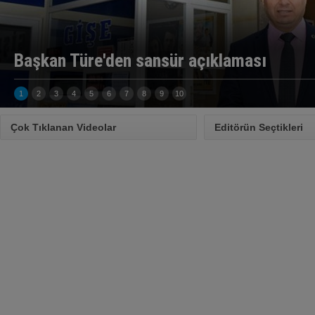
Başkan Türe'den sansür açıklaması
1
2
3
4
5
6
7
8
9
10
Çok Tıklanan Videolar
Editörün Seçtikleri