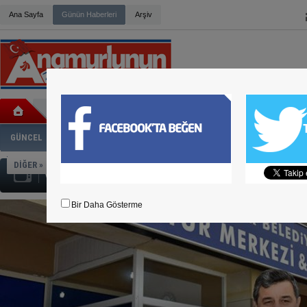
Ana Sayfa
Günün Haberleri
Arşiv
HİDAYET KILINÇ ZİYARETLERİNE DEVAM EDİYOR
MERSİN İL BAŞKANI CENGİZ GÖKÇEL OLDU
ABANOZ YOLUNDA KAZA
BELEDİYE BAŞKANI DENİZ CHP DEN İSTİFA ETTİ
BÜYÜK YÖRÜK BULUŞMASI GERÇEKLEŞTİ
GÜNCEL
SİYASET
EKONOMİ
KÜLTÜR-SANAT
ADLİ HABER
SP
ANAMUR’DA WAFFLE’IN ADRESİ: BONNIE WAFFLE
BÜYÜK YÖRÜK BULUŞMASI SİZİ BEKLİYOR
DİĞER »
ANAMUR MUZ FESTİVALİ, DEVAM EDİYOR
VİDEO GALERİ
TÜM HALKIMIZ DAVETLİDİR
AK PARTİ DANIŞMA MECLİSİ TOPLANTISI YAPILDI
Bir Daha Gösterme
HASAN UFUK ÇAKIR ANAMUR'DA
ANAMUR'DA HAZIR BETONA TEPKİ BÜYÜYOR
ANAMUR SANAYİ SİTESİNDEKİ TEHLİKE
ADD KONSERİNE YOĞUN İLGİ
ADD'DEN YAZA MERHABA KONSERİ