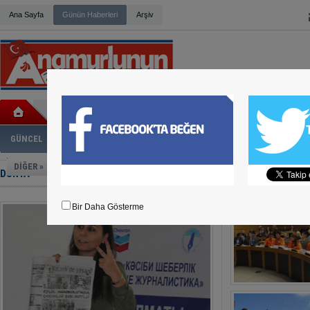
Ana Sayfa
Günün Haberleri
Arşiv
HİDAYET KILINÇ ZİYARETLERİNE DEVAM EDİYOR
MERSİN İL BAŞKANI CENGİZ GÖKÇEL OLDU
ABANOZ YOLUNDA KAZA
BELEDİYE BAŞKANI DENİZ CHP DEN İSTİFA ETTİ
BÜYÜK YÖRÜK BULUŞMASI GERÇEKLEŞTİ
GÜNCEL
SİYASET
EKONOMİ
KÜLTÜR-SANAT
ADLİ HABER
SP
ANAMUR’DA WAFFLE’IN ADRESİ: BONNIE WAFFLE
BÜYÜK YÖRÜK BULUŞMASI SİZİ BEKLİYOR
DİĞER »
DÜNYA
ANAMUR MUZ FESTİVALİ, DEVAM EDİYOR
TÜM HALKIMIZ DAVETLİDİR
AK PARTİ DANIŞMA MECLİSİ TOPLANTISI YAPILDI
Bir Daha Gösterme
HASAN UFUK ÇAKIR ANAMUR'DA
ANAMUR'DA HAZIR BETONA TEPKİ BÜYÜYOR
ANAMUR SANAYİ SİTESİNDEKİ TEHLİKE
ADD KONSERİNE YOĞUN İLGİ
ADD'DEN YAZA MERHABA KONSERİ