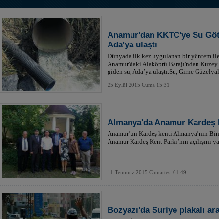
Anamur'dan KKTC'ye Su Götü
Ada'ya ulaştı
Dünyada ilk kez uygulanan bir yöntem ile
Anamur'daki Alaköprü Barajı'ndan Kuzey K
giden su, Ada’ya ulaştı.Su, Girne Güzelyal
sahilinden karaya çıkarıldı.
25 Eylül 2015 Cuma 15:31
Almanya'da Anamur Kardeş K
Anamur’un Kardeş kenti Almanya’nın Bin
Anamur Kardeş Kent Parkı’nın açılışını ya
11 Temmuz 2015 Cumartesi 01:49
Bozyazı'da Suriye plakalı araç