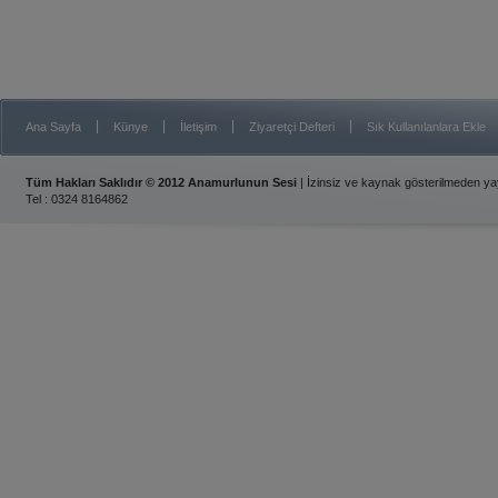
|
|
|
|
Ana Sayfa
Künye
İletişim
Ziyaretçi Defteri
Sık Kullanılanlara Ekle
Tüm Hakları Saklıdır © 2012 Anamurlunun Sesi
| İzinsiz ve kaynak gösterilmeden y
Tel : 0324 8164862