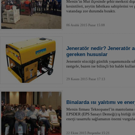
Mersin’in Mut ilçesinde şehir merkezi dış
kesintileri, zeytin fabrikası sahiplerini 
vatandaşı zor durumda bıraktı.
06 Aralık 2015 Pazar 15:08
Jeneratör nedir? Jeneratör a
gereken hususlar
Jeneratör sözcüğü günlük yaşamımızda s
rastgele, bazen ise bilinçli bir halde kullan
29 Kasım 2015 Pazar 17:13
Binalarda ısı yalıtımı ve ener
Mersin firması Teknopanel’in mantolama s
EPSDER (EPS Sanayi Derneği) iş birliği ile
enerji tasarrufu sağlamanın önemi vurgulan
22 Ekim 2015 Perşembe 15:21