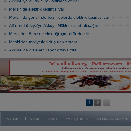
Akkuyu'ya 36 ay süreli önlisans verildi
Mersin'de elektrik kesintisi var
Mersin'de genelinde bazı ilçelerde elektrik kesintisi var
AB'den Türkiye'ye Akkuyu Nükleer santrali çağrısı
Mercedes Benz ev elektriği için pil üretecek
Meski'den maliyetleri düşüren sistem
Akkuyu'da gizlenen rapor ortaya çıktı
1
2
|
|
|
|
Ana Sayfa
Künye
İletişim
Ziyaretçi Defteri
Sık Kullanılanlara Ekle