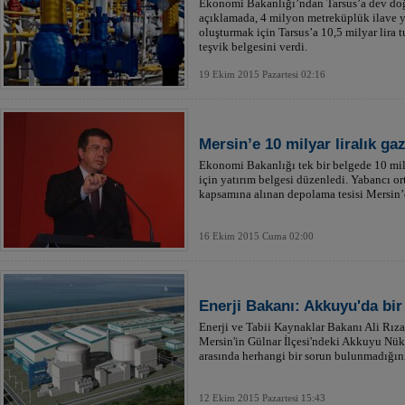
Ekonomi Bakanlığı’ndan Tarsus’a dev doğa
açıklamada, 4 milyon metreküplük ilave y
oluşturmak için Tarsus’a 10,5 milyar lira t
teşvik belgesini verdi.
19 Ekim 2015 Pazartesi 02:16
Mersin’e 10 milyar liralık g
Ekonomi Bakanlığı tek bir belgede 10 mily
için yatırım belgesi düzenledi. Yabancı ort
kapsamına alınan depolama tesisi Mersin’
16 Ekim 2015 Cuma 02:00
Enerji Bakanı: Akkuyu'da bir
Enerji ve Tabii Kaynaklar Bakanı Ali Rız
Mersin'in Gülnar İlçesi'ndeki Akkuyu Nükle
arasında herhangi bir sorun bulunmadığını
12 Ekim 2015 Pazartesi 15:43