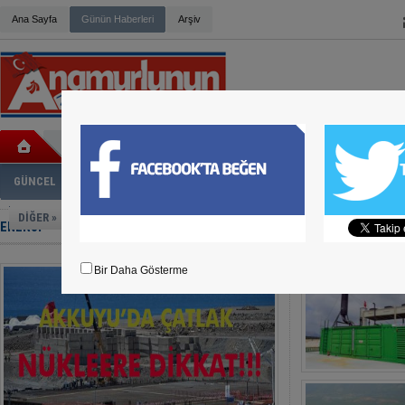
Ana Sayfa
Günün Haberleri
Arşiv
HİDAYET KILINÇ ZİYARETLERİNE DEVAM EDİYOR
MERSİN İL BAŞKANI CENGİZ GÖKÇEL OLDU
ABANOZ YOLUNDA KAZA
BELEDİYE BAŞKANI DENİZ CHP DEN İSTİFA ETTİ
BÜYÜK YÖRÜK BULUŞMASI GERÇEKLEŞTİ
GÜNCEL
SİYASET
EKONOMİ
KÜLTÜR-SANAT
ADLİ HABER
SP
ANAMUR’DA WAFFLE’IN ADRESİ: BONNIE WAFFLE
BÜYÜK YÖRÜK BULUŞMASI SİZİ BEKLİYOR
DİĞER »
ENERJİ
ANAMUR MUZ FESTİVALİ, DEVAM EDİYOR
TÜM HALKIMIZ DAVETLİDİR
AK PARTİ DANIŞMA MECLİSİ TOPLANTISI YAPILDI
Bir Daha Gösterme
HASAN UFUK ÇAKIR ANAMUR'DA
ANAMUR'DA HAZIR BETONA TEPKİ BÜYÜYOR
ANAMUR SANAYİ SİTESİNDEKİ TEHLİKE
ADD KONSERİNE YOĞUN İLGİ
ADD'DEN YAZA MERHABA KONSERİ