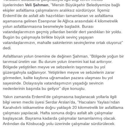
üyelerinden
Veli Şahman
, “Mersin Büyükşehir Belediyemize bağlı
ekipler asfaltlama çalışmalarını aralıksız sürdürüyor. İlçemiz
Erdemli’de de asfalt altı hazırlıkları tamamlanan ve asfaltlama
aşamasına gelinen Esenpınar ile Ağlıca arasındaki 4 kilometrelik
yolun asfaltlanmasına besmeleyle başladık. Burası
vatandaşlarımızın geçmiş yıllardan beridir dert yandıkları bir yoldu.
Bugün bu çalışmayla birlikte büyük sevinç yaşayan
vatandaşlarımızın, mahalle sakinlerinin sevinçlerine ortak oluyoruz”
dedi.
Asfaltlanan yolun önemine de değinen Şahman, “Bölgede yoğun bir
tarımsal üretim var. Bu durum yolun önemini kat kat arttırıyor.
Bölgede yetiştirilen meyve ve sebzelerin taşınması bu yol
güzergahıyla sağlanıyor. Yetiştirilen meyve ve sebzelerin zarar
görmeden, kalite kaybına uğramadan pazara ulaşması bu yol
sayesinde. Dolayısıyla vatandaşımızın yaşadığı sevincin
nedenlerinin başında bu geliyor” diye konuştu.
Yakın zamanda Erdemli’de çalışmasına başlanacak yollarla ilgili
bilgi veren meclis üyesi Serdar Arslan’da, “Hacıalanı Yaylası’ndan
Karahıdırlı istikametine doğru yaklaşık 20 kilometrelik bir asfaltlama
çalışması yapılacak. Hafta sonuna doğru asfalt altı çalışmalar
başlayacak. Bayrama kadarda çalışmalar tamamlanmış olacak.
Ardından da Kösbucağı yolu üzerinde çalışmalar sürdürülecek.