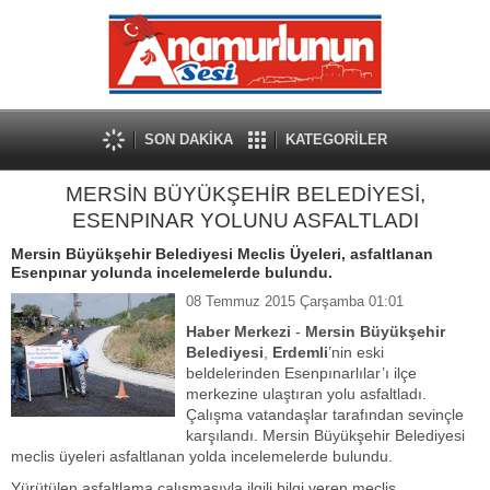
SON DAKİKA
KATEGORİLER
MERSİN BÜYÜKŞEHİR BELEDİYESİ,
ESENPINAR YOLUNU ASFALTLADI
Mersin Büyükşehir Belediyesi Meclis Üyeleri, asfaltlanan
Esenpınar yolunda incelemelerde bulundu.
08 Temmuz 2015 Çarşamba 01:01
Haber Merkezi
-
Mersin Büyükşehir
Belediyesi
,
Erdemli
’nin eski
beldelerinden Esenpınarlılar’ı ilçe
merkezine ulaştıran yolu asfaltladı.
Çalışma vatandaşlar tarafından sevinçle
karşılandı. Mersin Büyükşehir Belediyesi
meclis üyeleri asfaltlanan yolda incelemelerde bulundu.
Yürütülen asfaltlama çalışmasıyla ilgili bilgi veren meclis