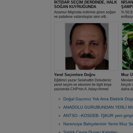
İKTİDAR SEÇİM DERDİNDE, HALK
NİSAN
SOĞAN KUYRUĞUNDA
ŞAMP
Anamur Migrosta indirime giren soğan
% 50,9
ve patatese vatandaşlar akın etti...
enflasy
gerçek
ayında
50,91’l
olurken
yüzde 4
Yerel Seçimlere Doğru
Muz Üre
Eğitimci yazar Selahattin Doludeniz
Mevlan
yerel seçim ve ekonimi ile ilgili köşe
birçok 
yazısında CHP'nin A. Adayı Ahmet
daha da
Doğan'a övgüde bulundu.
yanıyor
Doğal Gazımız Yok Ama Elektrik Dü
ANADOLU GURUBUNDAN YERLİ MU
ANTSO –KOSGEB- İŞKUR yeni girişimci
Narenciye Bahçelerinin Yerini Muz Ser
Satılık Çevre Duvarı Kalıpları