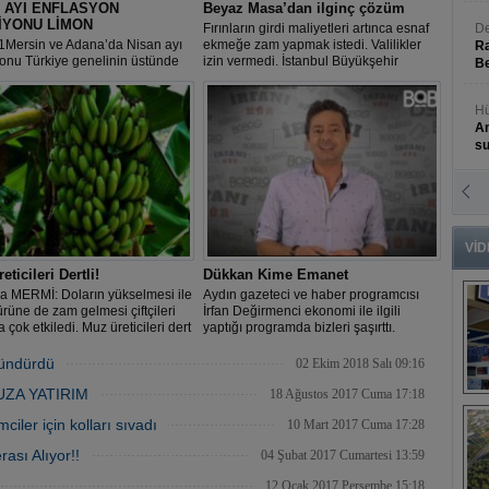
 AYI ENFLASYON
Beyaz Masa’dan ilginç çözüm
İYONU LİMON
Fırınların girdi maliyetleri artınca esnaf
De
1Mersin ve Adana’da Nisan ayı
ekmeğe zam yapmak istedi. Valilikler
Ra
onu Türkiye genelinin üstünde
izin vermedi. İstanbul Büyükşehir
Be
leşerek yüzde 21,52 oldu. Nisan
Belediyesi ise fiyatı 1.5 TL olan ekmeğin
 Mersin ve Adana’da yüzde
görüldüğü yerde dijital bir harita
ik artışla limon zam şampiyonu
üzerinden vatandaşın konumu
Hü
, fiyatı en fazla düşen ürün ise
işaretlemesini istedi.
An
9,45 ile patlıcan oldu.
s
N
An
Bü
VİD
ticileri Dertli!
Dükkan Kime Emanet
a MERMİ: Doların yükselmesi ile
Aydın gazeteci ve haber programcısı
ürüne de zam gelmesi çiftçileri
İrfan Değirmenci ekonomi ile ilgili
 çok etkiledi. Muz üreticileri dert
yaptığı programda bizleri şaşırttı.
.
McKinsey şirketini anlattı.
şündürdü
02 Ekim 2018 Salı 09:16
ZA YATIRIM
18 Ağustos 2017 Cuma 17:18
B
s
ler için kolları sıvadı
10 Mart 2017 Cuma 17:28
ası Alıyor!!
04 Şubat 2017 Cumartesi 13:59
12 Ocak 2017 Perşembe 15:18