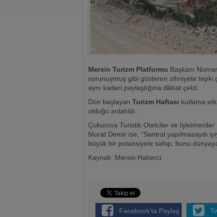
Mersin Turizm Platformu
Başkanı Numan
sorunuymuş gibi gösteren zihniyete tepki 
aynı kaderi paylaştığına dikkat çekti.
Dün başlayan
Turizm Haftası
kutlama etki
olduğu anlatıldı.
Çukurova Turistik Otelciler ve İşletmecil
Murat Demir ise, “Santral yapılmasaydı iy
büyük bir potansiyele sahip, bunu dünyaya
Kaynak: Mersin Haberci
Facebook'ta Paylaş
T