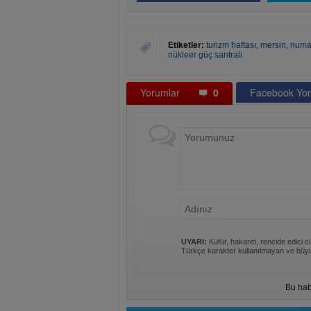
Etiketler:
turizm haftası
,
mersin
,
numa
nükleer güç santrali
Yorumlar
0
Facebook Yor
UYARI:
Küfür, hakaret, rencide edici cü
Türkçe karakter kullanılmayan ve büyü
Bu hab