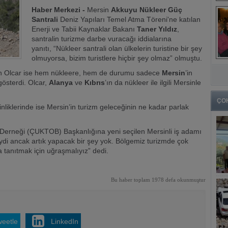
Haber Merkezi -
Mersin
Akkuyu Nükleer Güç
Santrali
Deniz Yapıları Temel Atma Töreni'ne katılan
Enerji ve Tabii Kaynaklar Bakanı
Taner Yıldız
,
santralin turizme darbe vuracağı iddialarına
yanıtı, “Nükleer santrali olan ülkelerin turistine bir şey
olmuyorsa, bizim turistlere hiçbir şey olmaz” olmuştu.
 Olcar ise hem nükleere, hem de durumu sadece
Mersin
’in
gösterdi. Olcar,
Alanya
ve
Kıbrıs
’ın da nükleer ile ilgili Mersinle
ÇO
nliklerinde ise Mersin’in turizm geleceğinin ne kadar parlak
er Derneği (ÇUKTOB) Başkanlığına yeni seçilen Mersinli iş adamı
iydi ancak artık yapacak bir şey yok. Bölgemiz turizmde çok
 tanıtmak için uğraşmalıyız” dedi.
Bu haber toplam 1978 defa okunmuştur
weetle
LinkedIn