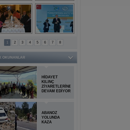
Titiopolis Antik 
Doğan Cüceloğlu, 
Kenti tanıtımı
İstanbul’da Mersinli 
hemşerileriyle 
buluştu
İstanbul'daki 
Anamur'dan 
Anamurlular 
KKTC’ye Su Temin 
1
2
3
4
5
6
7
8
Buluşması
Projesi açılışı 
yapıldı
K OKUNANLAR
HİDAYET
KILINÇ
ZİYARETLERİNE
DEVAM EDİYOR
ABANOZ
YOLUNDA
KAZA