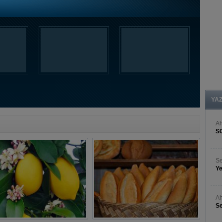
YA
A
S
Se
Ye
Ah
Se