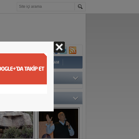
İ
EĞİTİM
YAZAR
YAŞAM
TÖRÜN SEÇTİKLERİ
O GALERİ