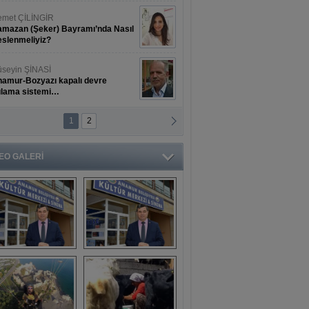
met ÇİLİNGİR
mazan (Şeker) Bayramı’nda Nasıl
slenmeliyiz?
seyin ŞİNASİ
amur-Bozyazı kapalı devre
ulama sistemi…
1
2
ihat ERKAN
amur Deniz Dünyası Antik Sanat
nyesinde Bahar Şöleni
EO GALERİ
aşkan Türe'den 
Mahsun 
ansür açıklaması
Kırmızıgül’ün 
filmine başkan 
Mehmet Türe’den 
sansür!