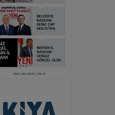
BELEDİYE
BAŞKANI
DENİZ CHP
DEN İSTİFA
ETTİ
MERSİN İL
BAŞKANI
CENGİZ
GÖKÇEL OLDU
|
|
DÜN
BU HAFTA
BU AY