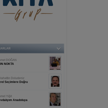
ZARLAR
hmet DOĞAN
ON NOKTA
lahattin Doludeniz
rel Seçimlere Doğru
met Yiğit
vdalıyım Anadoluya