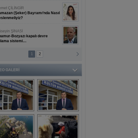
met ÇİLİNGİR
mazan (Şeker) Bayramı’nda Nasıl
slenmeliyiz?
seyin ŞİNASİ
amur-Bozyazı kapalı devre
ulama sistemi…
1
2
ihat ERKAN
amur Deniz Dünyası Antik Sanat
nyesinde Bahar Şöleni
EO GALERİ
aşkan Türe'den 
Mahsun 
ansür açıklaması
Kırmızıgül’ün 
filmine başkan 
Mehmet Türe’den 
sansür!