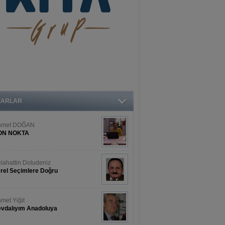
ZARLAR
hmet DOĞAN
ON NOKTA
lahattin Doludeniz
rel Seçimlere Doğru
met Yiğit
vdalıyım Anadoluya