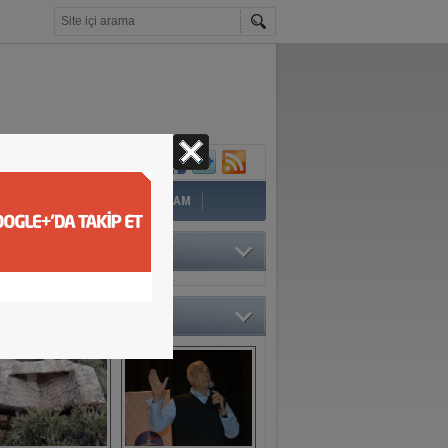
İ
EĞİTİM
YAZAR
YAŞAM
TÖRÜN SEÇTİKLERİ
O GALERİ