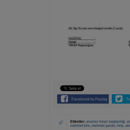
Facebook'ta Paylaş
T
Etiketler:
anamur liman başkanlığı
,
a
mehmet türe
,
mehmet şandır
,
mhp
,
ah