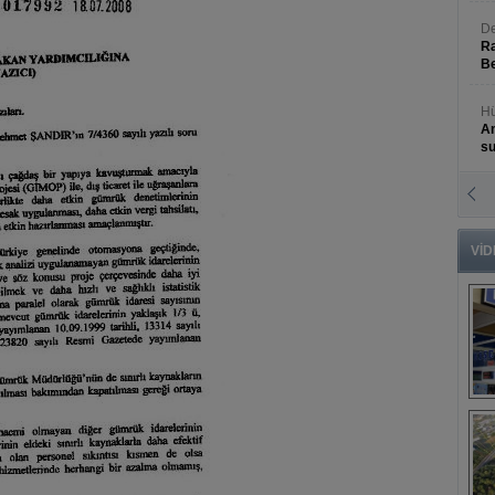
De
Ra
Be
Hü
An
s
N
An
Bü
VİD
B
s