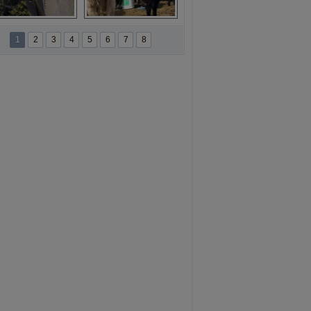
namur'da yamaç 
Toros Dağları'nda 
paraşütüne ilgi 
Hatice Gelin 
1
2
3
4
5
6
7
8
artıyor
belgeseli