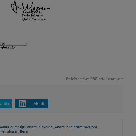
Bu haber toplam 2565 defa okunmuştur
weetle
LinkedIn
namur gümrüğü
,
anamur iskelesi
,
anamur belediye başkanı
,
met yıldırım
,
tbmm