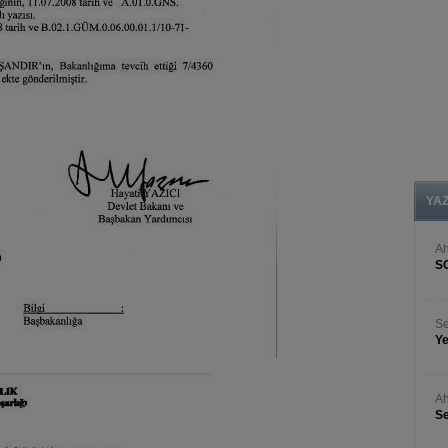
YA
A
S
Se
Ye
Ah
Se