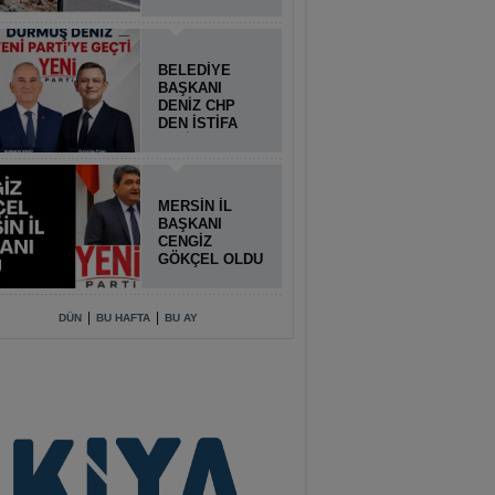
BELEDİYE
BAŞKANI
DENİZ CHP
DEN İSTİFA
ETTİ
MERSİN İL
BAŞKANI
CENGİZ
GÖKÇEL OLDU
|
|
DÜN
BU HAFTA
BU AY