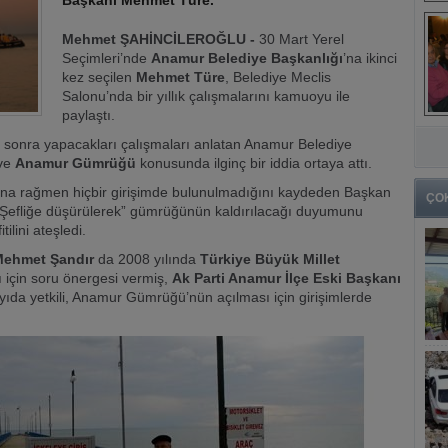
Başkanı Mehmet Türe.
Mehmet ŞAHİNCİLEROĞLU -
30 Mart Yerel
Seçimleri’nde
Anamur Belediye Başkanlığı
’na ikinci
kez seçilen
Mehmet Türe
, Belediye Meclis
Salonu’nda bir yıllık çalışmalarını kamuoyu ile
paylaştı.
 sonra yapacakları çalışmaları anlatan Anamur Belediye
ve
Anamur Gümrüğü
konusunda ilginç bir iddia ortaya attı.
na rağmen hiçbir girişimde bulunulmadığını kaydeden Başkan
ÇO
“Şefliğe düşürülerek” gümrüğünün kaldırılacağı duyumunu
tilini ateşledi.
 Mehmet Şandır
da 2008 yılında
Türkiye Büyük Millet
için soru önergesi vermiş,
Ak Parti Anamur İlçe Eski Başkanı
ıda yetkili, Anamur Gümrüğü’nün açılması için girişimlerde