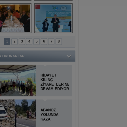
Titiopolis Antik 
Doğan Cüceloğlu, 
Kenti tanıtımı
İstanbul’da Mersinli 
hemşerileriyle 
buluştu
İstanbul'daki 
Anamur'dan 
Anamurlular 
KKTC’ye Su Temin 
1
2
3
4
5
6
7
8
Buluşması
Projesi açılışı 
yapıldı
K OKUNANLAR
HİDAYET
KILINÇ
ZİYARETLERİNE
DEVAM EDİYOR
ABANOZ
YOLUNDA
KAZA