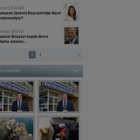
met ÇİLİNGİR
mazan (Şeker) Bayramı’nda Nasıl
slenmeliyiz?
seyin ŞİNASİ
amur-Bozyazı kapalı devre
ulama sistemi…
1
2
ihat ERKAN
amur Deniz Dünyası Antik Sanat
nyesinde Bahar Şöleni
EO GALERİ
aşkan Türe'den 
Mahsun 
ansür açıklaması
Kırmızıgül’ün 
filmine başkan 
Mehmet Türe’den 
sansür!