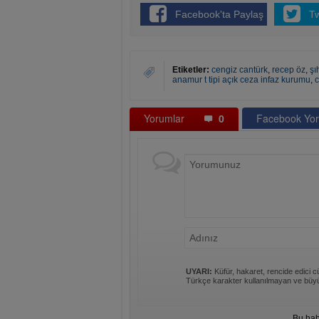
Facebook'ta Paylaş
T
Etiketler:
cengiz cantürk
,
recep öz
,
şı
anamur t tipi açık ceza infaz kurumu
,
c
Yorumlar
0
Facebook Yor
UYARI:
Küfür, hakaret, rencide edici cü
Türkçe karakter kullanılmayan ve büyü
Bu hab