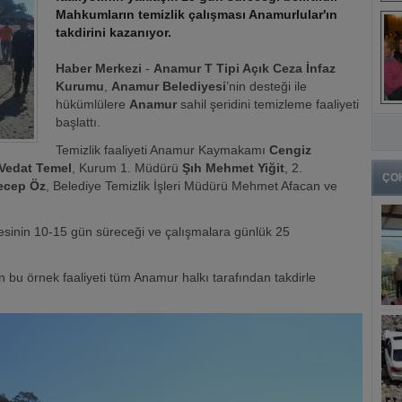
Mahkumların temizlik çalışması Anamurlular'ın
takdirini kazanıyor.
Haber Merkezi
-
Anamur T Tipi Açık Ceza İnfaz
Kurumu
,
Anamur Belediyesi
’nin desteği ile
hükümlülere
Anamur
sahil şeridini temizleme faaliyeti
başlattı.
Temizlik faaliyeti Anamur Kaymakamı
Cengiz
Vedat Temel
, Kurum 1. Müdürü
Şıh Mehmet Yiğit
, 2.
ÇO
ecep Öz
, Belediye Temizlik İşleri Müdürü Mehmet Afacan ve
mesinin 10-15 gün süreceği ve çalışmalara günlük 25
bu örnek faaliyeti tüm Anamur halkı tarafından takdirle