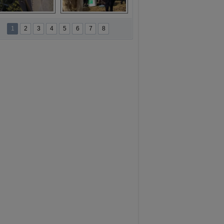
namur'da yamaç 
Toros Dağları'nda 
paraşütüne ilgi 
Hatice Gelin 
1
2
3
4
5
6
7
8
artıyor
belgeseli