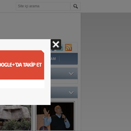
İ
EĞİTİM
YAZAR
YAŞAM
TÖRÜN SEÇTİKLERİ
O GALERİ