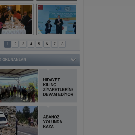
Titiopolis Antik 
Doğan Cüceloğlu, 
Kenti tanıtımı
İstanbul’da Mersinli 
hemşerileriyle 
buluştu
İstanbul'daki 
Anamur'dan 
Anamurlular 
KKTC’ye Su Temin 
1
2
3
4
5
6
7
8
Buluşması
Projesi açılışı 
yapıldı
K OKUNANLAR
HİDAYET
KILINÇ
ZİYARETLERİNE
DEVAM EDİYOR
ABANOZ
YOLUNDA
KAZA