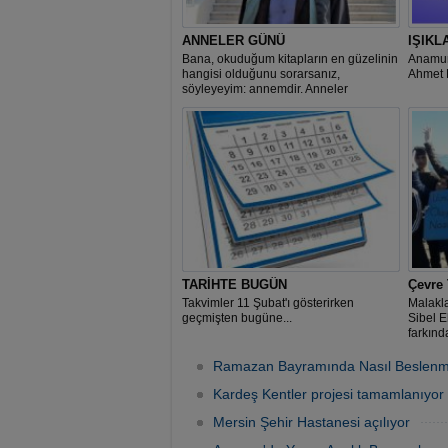
ANNELER GÜNÜ
IŞIKL
Bana, okuduğum kitapların en güzelinin
Anamur
hangisi olduğunu sorarsanız,
Ahmet 
söyleyeyim: annemdir. Anneler
günümüz kutlu olsun.
TARİHTE BUGÜN
Çevre 
Takvimler 11 Şubat'ı gösterirken
Malakl
geçmişten bugüne...
Sibel Eh
farkında
Ramazan Bayramında Nasıl Beslenme
Kardeş Kentler projesi tamamlanıyor
Mersin Şehir Hastanesi açılıyor