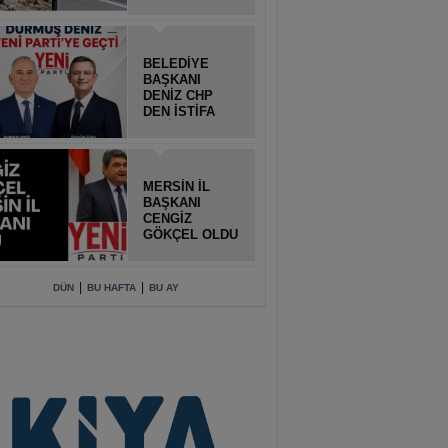
BELEDİYE
BAŞKANI
DENİZ CHP
DEN İSTİFA
ETTİ
MERSİN İL
BAŞKANI
CENGİZ
GÖKÇEL OLDU
|
|
DÜN
BU HAFTA
BU AY