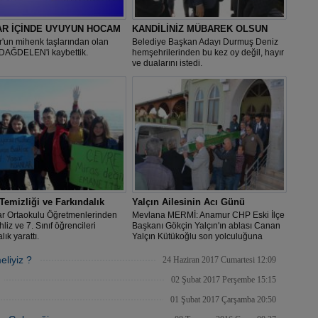
AR İÇİNDE UYUYUN HOCAM
KANDİLİNİZ MÜBAREK OLSUN
'un mihenk taşlarından olan
Belediye Başkan Adayı Durmuş Deniz
DAĞDELEN'i kaybettik.
hemşehrilerinden bu kez oy değil, hayır
ve dualarını istedi.
Temizliği ve Farkındalık
Yalçın Ailesinin Acı Günü
ar Ortaokulu Öğretmenlerinden
Mevlana MERMİ: Anamur CHP Eski İlçe
liz ve 7. Sınıf öğrencileri
Başkanı Gökçin Yalçın'ın ablası Canan
lık yarattı.
Yalçın Kütükoğlu son yolculuğuna
uğurlandı.
liyiz ?
24 Haziran 2017 Cumartesi 12:09
02 Şubat 2017 Perşembe 15:15
01 Şubat 2017 Çarşamba 20:50