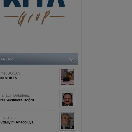
ZARLAR
hmet DOĞAN
ON NOKTA
lahattin Doludeniz
rel Seçimlere Doğru
met Yiğit
vdalıyım Anadoluya