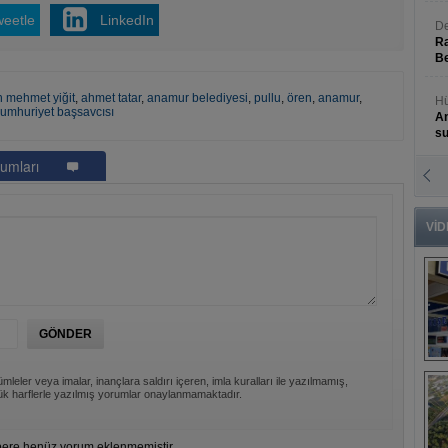
weetle
LinkedIn
De
Ra
Be
h mehmet yiğit
,
ahmet tatar
,
anamur belediyesi
,
pullu
,
ören
,
anamur
,
Hü
umhuriyet başsavcısı
An
s
umları
N
An
Bü
VİD
B
mleler veya imalar, inançlara saldırı içeren, imla kuralları ile yazılmamış,
s
k harflerle yazılmış yorumlar onaylanmamaktadır.
ere henüz yorum eklenmemiştir.