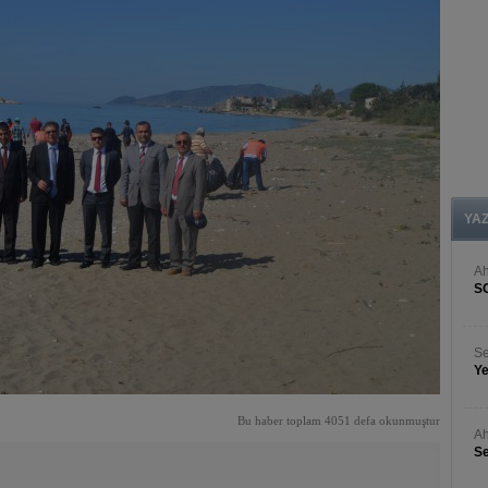
YA
A
S
Se
Ye
Bu haber toplam 4051 defa okunmuştur
Ah
Se