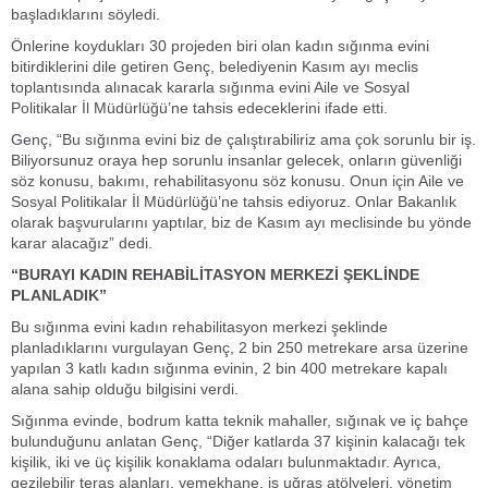
başladıklarını söyledi.
Önlerine koydukları 30 projeden biri olan kadın sığınma evini
bitirdiklerini dile getiren Genç, belediyenin Kasım ayı meclis
toplantısında alınacak kararla sığınma evini Aile ve Sosyal
Politikalar İl Müdürlüğü’ne tahsis edeceklerini ifade etti.
Genç, “Bu sığınma evini biz de çalıştırabiliriz ama çok sorunlu bir iş.
Biliyorsunuz oraya hep sorunlu insanlar gelecek, onların güvenliği
söz konusu, bakımı, rehabilitasyonu söz konusu. Onun için Aile ve
Sosyal Politikalar İl Müdürlüğü’ne tahsis ediyoruz. Onlar Bakanlık
olarak başvurularını yaptılar, biz de Kasım ayı meclisinde bu yönde
karar alacağız” dedi.
“BURAYI KADIN REHABİLİTASYON MERKEZİ ŞEKLİNDE
PLANLADIK”
Bu sığınma evini kadın rehabilitasyon merkezi şeklinde
planladıklarını vurgulayan Genç, 2 bin 250 metrekare arsa üzerine
yapılan 3 katlı kadın sığınma evinin, 2 bin 400 metrekare kapalı
alana sahip olduğu bilgisini verdi.
Sığınma evinde, bodrum katta teknik mahaller, sığınak ve iç bahçe
bulunduğunu anlatan Genç, “Diğer katlarda 37 kişinin kalacağı tek
kişilik, iki ve üç kişilik konaklama odaları bulunmaktadır. Ayrıca,
gezilebilir teras alanları, yemekhane, iş uğraş atölyeleri, yönetim