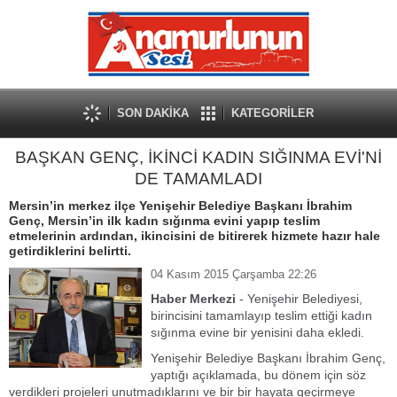
SON DAKİKA
KATEGORİLER
BAŞKAN GENÇ, İKİNCİ KADIN SIĞINMA EVİ'Nİ
DE TAMAMLADI
Mersin’in merkez ilçe Yenişehir Belediye Başkanı İbrahim
Genç, Mersin’in ilk kadın sığınma evini yapıp teslim
etmelerinin ardından, ikincisini de bitirerek hizmete hazır hale
getirdiklerini belirtti.
04 Kasım 2015 Çarşamba 22:26
Haber Merkezi
- Yenişehir Belediyesi,
birincisini tamamlayıp teslim ettiği kadın
sığınma evine bir yenisini daha ekledi.
Yenişehir Belediye Başkanı İbrahim Genç,
yaptığı açıklamada, bu dönem için söz
verdikleri projeleri unutmadıklarını ve bir bir hayata geçirmeye