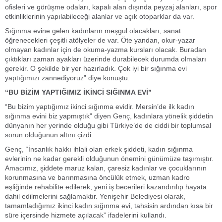
ofisleri ve görüşme odaları, kapalı alan dışında peyzaj alanları, spor
etkinliklerinin yapılabileceği alanlar ve açık otoparklar da var.
Sığınma evine gelen kadınların meşgul olacakları, sanat
öğrenecekleri çeşitli atölyeler de var. Öte yandan, okur-yazar
olmayan kadınlar için de okuma-yazma kursları olacak. Buradan
çıktıkları zaman ayakları üzerinde durabilecek durumda olmaları
gerekir. O şekilde bir yer hazırladık. Çok iyi bir sığınma evi
yaptığımızı zannediyoruz” diye konuştu.
“BU BİZİM YAPTIĞIMIZ İKİNCİ SIĞINMA EVİ”
“Bu bizim yaptığımız ikinci sığınma evidir. Mersin’de ilk kadın
sığınma evini biz yapmıştık” diyen Genç, kadınlara yönelik şiddetin
dünyanın her yerinde olduğu gibi Türkiye’de de ciddi bir toplumsal
sorun olduğunun altını çizdi.
Genç, “İnsanlık hakkı ihlali olan erkek şiddeti, kadın sığınma
evlerinin ne kadar gerekli olduğunun önemini günümüze taşımıştır.
Amacımız, şiddete maruz kalan, çaresiz kadınlar ve çocuklarının
korunmasına ve barınmasına öncülük etmek, uzman kadro
eşliğinde rehabilite edilerek, yeni iş becerileri kazandırılıp hayata
dahil edilmelerini sağlamaktır. Yenişehir Belediyesi olarak,
tamamladığımız ikinci kadın sığınma evi, tahsisin ardından kısa bir
süre içersinde hizmete açılacak” ifadelerini kullandı.