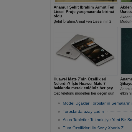
Anamur Şehit İbrahim Armut Fen
Akdeni
Lisesi Proje yarışmasında birinci
Ücrets
oldu
Akdeniz
Şehit İbrahim Armut Fen Lisesi´nin 2
Müdürlü
proje ile katıldığı TÜBİTAK Adana Bölge
içerisi
Sergisinde Matematik projesi Bölge 1.si
interne
olarak 08-12 Mayıs tarihlerinde Ankara
´da düzenlenecek olan Türkiye
Finalistleri yarışmasına katılma hakkı
elde etti.
Huawei Mate 7'nin Özellikleri
Anamu
Nelerdir? İşte Huawei Mate 7
Şikaye
hakkında merak ettiğiniz her şey...
Anamur
Cep telefonu modelleri her geçen gün
etkin h
değişmektedir. Her yaştan kişi kendi
gelen t
ihtiyaçlarına uygun cep telefonu
değerl
Model Uçaklar Toroslar'ın Semalarını
modellerini tercih etmektedir.
gerçekl
Toroslarda uzay çadırı
yenisin
Asus Tabletler Teknolojiye Yeni Bir So
Tüm Özellikleri İle Sony Xperia Z...