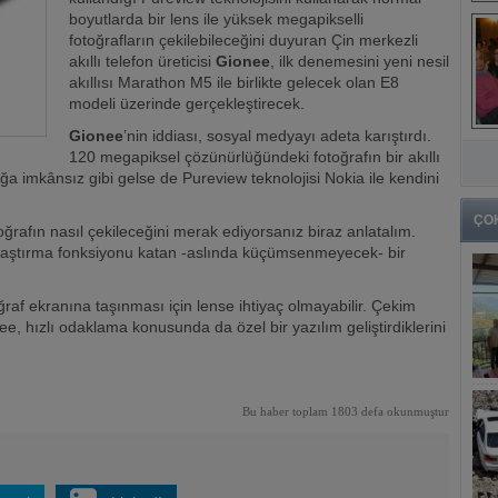
boyutlarda bir lens ile yüksek megapikselli
fotoğrafların çekilebileceğini duyuran Çin merkezli
akıllı telefon üreticisi
Gionee
, ilk denemesini yeni nesil
akıllısı Marathon M5 ile birlikte gelecek olan E8
modeli üzerinde gerçekleştirecek.
Gionee
’nin iddiası, sosyal medyayı adeta karıştırdı.
120 megapiksel çözünürlüğündeki fotoğrafın bir akıllı
lağa imkânsız gibi gelse de Pureview teknolojisi Nokia ile kendini
ÇO
ğrafın nasıl çekileceğini merak ediyorsanız biraz anlatalım.
ınlaştırma fonksiyonu katan -aslında küçümsenmeyecek- bir
ğraf ekranına taşınması için lense ihtiyaç olmayabilir. Çekim
e, hızlı odaklama konusunda da özel bir yazılım geliştirdiklerini
Bu haber toplam 1803 defa okunmuştur