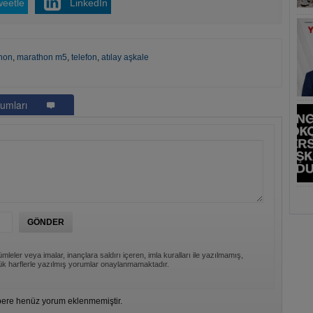
weetle
LinkedIn
hon
,
marathon m5
,
telefon
,
atılay aşkale
umları
mleler veya imalar, inançlara saldırı içeren, imla kuralları ile yazılmamış,
k harflerle yazılmış yorumlar onaylanmamaktadır.
ere henüz yorum eklenmemiştir.