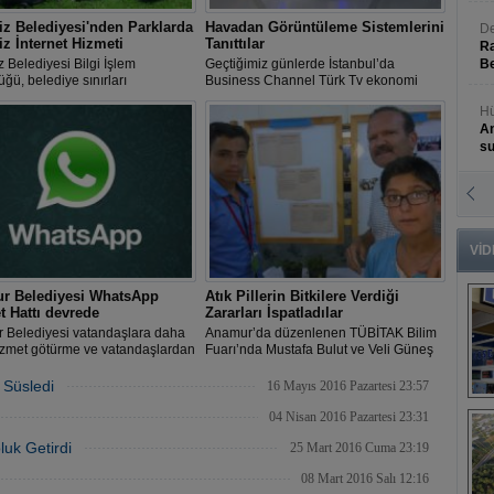
z Belediyesi'nden Parklarda
Havadan Görüntüleme Sistemlerini
De
iz İnternet Hizmeti
Tanıttılar
Ra
 Belediyesi Bilgi İşlem
Geçtiğimiz günlerde İstanbul’da
Be
ğü, belediye sınırları
Business Channel Türk Tv ekonomi
ndeki parklarda ücretsiz kablosuz
kanalında yayınlanan Sema Baysal’ın
Hü
t hizmeti sağlamaya başladı.
sunduğu İşkolik programının
An
çekimlerine katılan Muhammed İbrahim
Arıkan ve Ayhan Kahvecioğlu’nun
s
konuk olduğu program yayınlandı.
N
An
Bü
VİD
r Belediyesi WhatsApp
Atık Pillerin Bitkilere Verdiği
t Hattı devrede
Zararları İspatladılar
 Belediyesi vatandaşlara daha
Anamur’da düzenlenen TÜBİTAK Bilim
izmet götürme ve vatandaşlardan
Fuarı’nda Mustafa Bulut ve Veli Güneş
alepleri daha etkin
adlı öğrenciler, atık pillerin çevreye
endirmeye yönelik
verdiği zararları yaptıkları deneyle
 Süsledi
16 Mayıs 2016 Pazartesi 23:57
eştirdiği çalışmalarına bir
ispatladılar.
B
i daha ekledi.
04 Nisan 2016 Pazartesi 23:31
s
luk Getirdi
25 Mart 2016 Cuma 23:19
08 Mart 2016 Salı 12:16