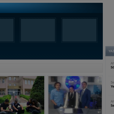
YA
A
S
Se
Ye
Ah
Se