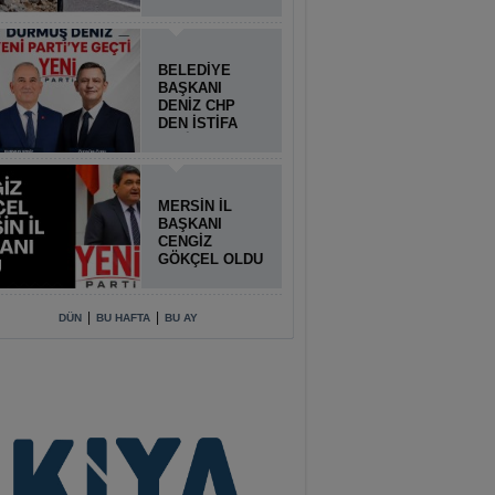
BELEDİYE
BAŞKANI
DENİZ CHP
DEN İSTİFA
ETTİ
MERSİN İL
BAŞKANI
CENGİZ
GÖKÇEL OLDU
|
|
DÜN
BU HAFTA
BU AY