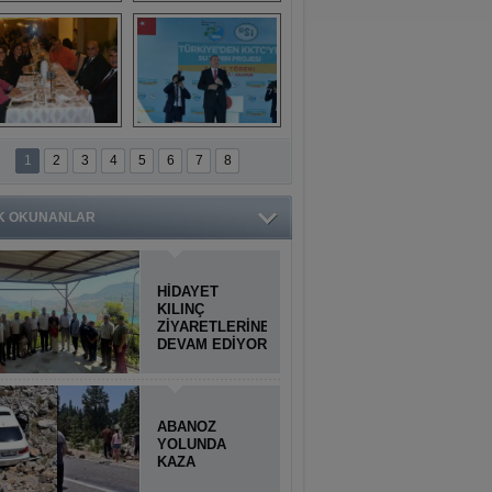
Titiopolis Antik 
Doğan Cüceloğlu, 
Kenti tanıtımı
İstanbul’da Mersinli 
hemşerileriyle 
buluştu
İstanbul'daki 
Anamur'dan 
Anamurlular 
KKTC’ye Su Temin 
1
2
3
4
5
6
7
8
Buluşması
Projesi açılışı 
yapıldı
K OKUNANLAR
HİDAYET
KILINÇ
ZİYARETLERİNE
DEVAM EDİYOR
ABANOZ
YOLUNDA
KAZA