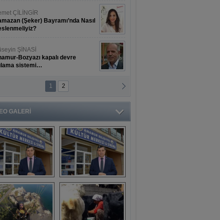
met ÇİLİNGİR
mazan (Şeker) Bayramı’nda Nasıl
slenmeliyiz?
seyin ŞİNASİ
amur-Bozyazı kapalı devre
ulama sistemi…
1
2
ihat ERKAN
amur Deniz Dünyası Antik Sanat
nyesinde Bahar Şöleni
EO GALERİ
aşkan Türe'den 
Mahsun 
ansür açıklaması
Kırmızıgül’ün 
filmine başkan 
Mehmet Türe’den 
sansür!