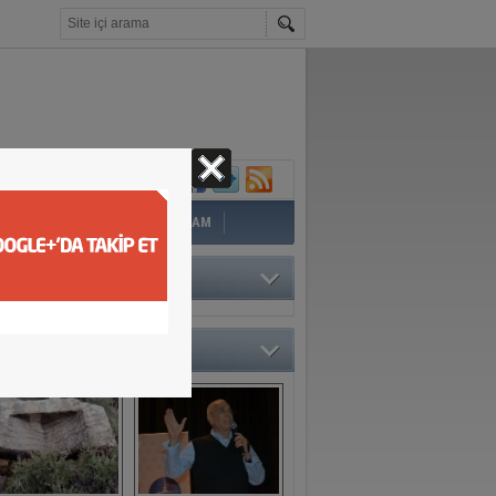
İ
EĞİTİM
YAZAR
YAŞAM
TÖRÜN SEÇTİKLERİ
O GALERİ