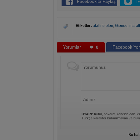
Facebook'ta Paylaş
T
Etiketler:
akıllı telefon
,
Gionee
,
marat
Yorumlar
0
Facebook Yor
UYARI:
Küfür, hakaret, rencide edici cü
Türkçe karakter kullanılmayan ve büyü
Bu hab