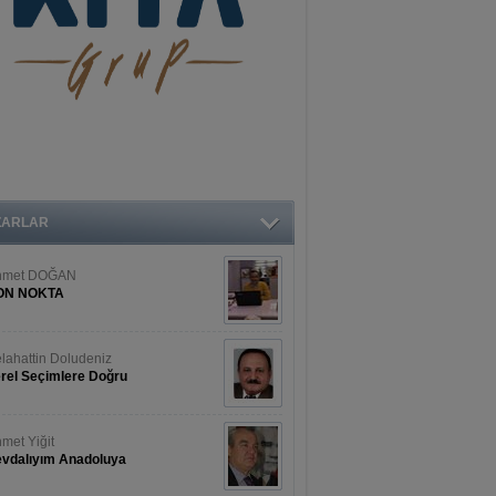
ZARLAR
hmet DOĞAN
ON NOKTA
lahattin Doludeniz
rel Seçimlere Doğru
met Yiğit
vdalıyım Anadoluya