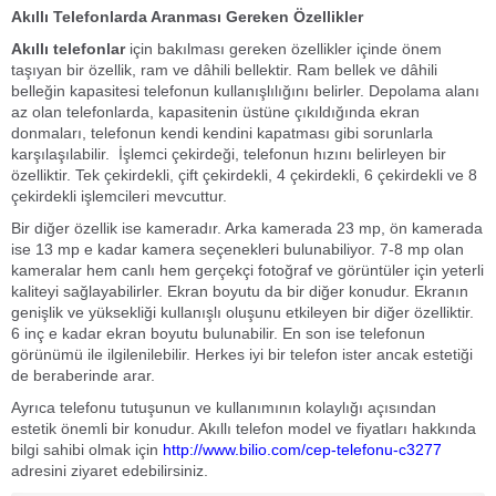
Akıllı Telefonlarda Aranması Gereken Özellikler
Akıllı telefonlar
için bakılması gereken özellikler içinde önem
taşıyan bir özellik, ram ve dâhili bellektir. Ram bellek ve dâhili
belleğin kapasitesi telefonun kullanışlılığını belirler. Depolama alanı
az olan telefonlarda, kapasitenin üstüne çıkıldığında ekran
donmaları, telefonun kendi kendini kapatması gibi sorunlarla
karşılaşılabilir. İşlemci çekirdeği, telefonun hızını belirleyen bir
özelliktir. Tek çekirdekli, çift çekirdekli, 4 çekirdekli, 6 çekirdekli ve 8
çekirdekli işlemcileri mevcuttur.
Bir diğer özellik ise kameradır. Arka kamerada 23 mp, ön kamerada
ise 13 mp e kadar kamera seçenekleri bulunabiliyor. 7-8 mp olan
kameralar hem canlı hem gerçekçi fotoğraf ve görüntüler için yeterli
kaliteyi sağlayabilirler. Ekran boyutu da bir diğer konudur. Ekranın
genişlik ve yüksekliği kullanışlı oluşunu etkileyen bir diğer özelliktir.
6 inç e kadar ekran boyutu bulunabilir. En son ise telefonun
görünümü ile ilgilenilebilir. Herkes iyi bir telefon ister ancak estetiği
de beraberinde arar.
Ayrıca telefonu tutuşunun ve kullanımının kolaylığı açısından
estetik önemli bir konudur. Akıllı telefon model ve fiyatları hakkında
bilgi sahibi olmak için
http://www.bilio.com/cep-telefonu-c3277
adresini ziyaret edebilirsiniz.