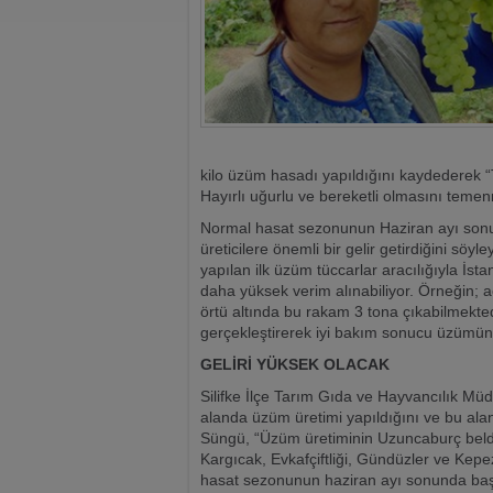
kilo üzüm hasadı yapıldığını kaydederek “T
Hayırlı uğurlu ve bereketli olmasını teme
Normal hasat sezonunun Haziran ayı sonund
üreticilere önemli bir gelir getirdiğini sö
yapılan ilk üzüm tüccarlar aracılığıyla İst
daha yüksek verim alınabiliyor. Örneğin; 
örtü altında bu rakam 3 tona çıkabilmektedi
gerçekleştirerek iyi bakım sonucu üzümün
GELİRİ YÜKSEK OLACAK
Silifke İlçe Tarım Gıda ve Hayvancılık Müd
alanda üzüm üretimi yapıldığını ve bu alan
Süngü, “Üzüm üretiminin Uzuncaburç belde
Kargıcak, Evkafçiftliği, Gündüzler ve Kepez
hasat sezonunun haziran ayı sonunda başla