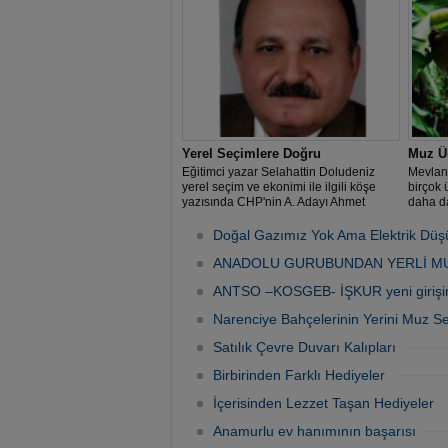
50,91’l
olurken
yüzde 4
Yerel Seçimlere Doğru
Muz Üre
Eğitimci yazar Selahattin Doludeniz
Mevlan
yerel seçim ve ekonimi ile ilgili köşe
birçok 
yazısında CHP'nin A. Adayı Ahmet
daha da
Doğan'a övgüde bulundu.
yanıyor
Doğal Gazımız Yok Ama Elektrik Dü
ANADOLU GURUBUNDAN YERLİ MU
ANTSO –KOSGEB- İŞKUR yeni girişimci
Narenciye Bahçelerinin Yerini Muz Ser
Satılık Çevre Duvarı Kalıpları
Birbirinden Farklı Hediyeler
İçerisinden Lezzet Taşan Hediyeler
Anamurlu ev hanımının başarısı