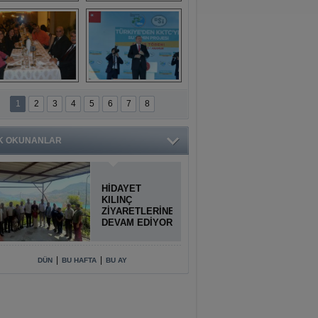
Titiopolis Antik 
Doğan Cüceloğlu, 
Kenti tanıtımı
İstanbul’da Mersinli 
hemşerileriyle 
buluştu
İstanbul'daki 
Anamur'dan 
Anamurlular 
KKTC’ye Su Temin 
1
2
3
4
5
6
7
8
Buluşması
Projesi açılışı 
yapıldı
K OKUNANLAR
HİDAYET
KILINÇ
ZİYARETLERİNE
DEVAM EDİYOR
|
|
DÜN
BU HAFTA
BU AY