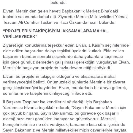
bulundu.
Elvan, Mersin’den gelen heyeti Başbakanlık Merkez Bina’daki
toplantı salonunda kabul etti. Ziyarette Mersin Milletvekilleri Yılmaz
Tezcan, Ali Cumhur Taşkın ve Hacı Özkan da hazır bulundu.
“PROJELERİN TAKİPÇİSİYİM. AKSAMALARA MAHAL
VERİLMEYECEK”
Ziyaret için konuklarına teşekkür eden Elvan, 1 Kasım seçimlerinde
elde edilen başarıdan dolayı teşkilat üyelerini kutladı. Elde edilen
başarının bundan sonraki seçimlerde daha yukarılara taşınması
için gece gündüz demeden çalışılması gerektiğini vurgulayan Elvan,
Mersin’de başlayan projelerin hızla devam ettiğini söyledi.
Elvan, bu projelerin takipçisi olduğunu ve aksamalara mahal
verilmeyeceğini belirtti. Önümüzdeki günlerde Mersin’e bir ziyaret
gerçekleştireceğini kaydeden Elvan, muhtarlarla bir araya gelerek,
sorunlarını ve taleplerini dinleyeceğini ifade etti.
İl Başkanı Taşpınar ise kendilerini ağırladığı için Başbakan
Yardımcısı Elvan’a teşekkür ederek, “Sayın Bakanımız Mersin için
çok büyük bir şans. Sayın Bakanımız, bu görevde çok başarılı
olacağınıza canı gönülden inanıyor ve güveniyoruz. Mersinli
hemşehrilerimize ne söz verdiysek, tamamını kısa süre içerisinde
Sayın Bakanımız ve Mersin milletvekillerimizin özverileriyle hayata