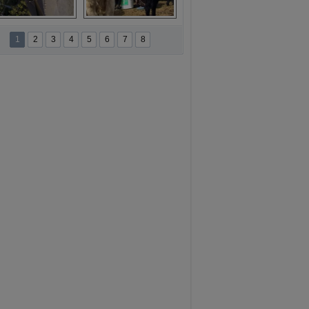
namur'da yamaç 
Toros Dağları'nda 
paraşütüne ilgi 
Hatice Gelin 
1
2
3
4
5
6
7
8
artıyor
belgeseli