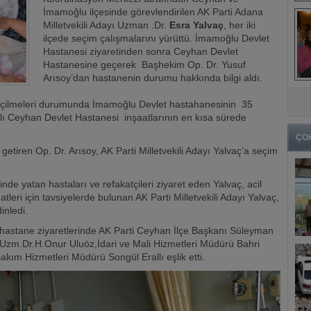
İmamoğlu ilçesinde görevlendirilen AK Parti Adana
Milletvekili Adayı Uzman .Dr.
Esra Yalvaç
, her iki
ilçede seçim çalışmalarını yürüttü. İmamoğlu Devlet
Hastanesi ziyaretinden sonra Ceyhan Devlet
Hastanesine geçerek Başhekim Op. Dr. Yusuf
Arısoy’dan hastanenin durumu hakkında bilgi aldı.
 seçilmeleri durumunda İmamoğlu Devlet hastahanesinin 35
aklı Ceyhan Devlet Hastanesi inşaatlarının en kısa sürede
ÇO
etiren Op. Dr. Arısoy, AK Parti Milletvekili Adayı Yalvaç’a seçim
nde yatan hastaları ve refakatçileri ziyaret eden Yalvaç, acil
hatleri için tavsiyelerde bulunan AK Parti Milletvekili Adayı Yalvaç,
inledi.
’a hastane ziyaretlerinde AK Parti Ceyhan İlçe Başkanı Süleyman
a Uzm.Dr.H.Onur Uluöz,İdari ve Mali Hizmetleri Müdürü Bahri
kım Hizmetleri Müdürü Songül Erallı eşlik etti.