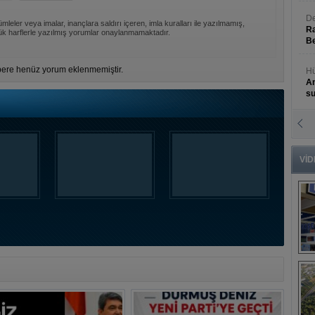
De
mleler veya imalar, inançlara saldırı içeren, imla kuralları ile yazılmamış,
Ra
k harflerle yazılmış yorumlar onaylanmamaktadır.
Be
ere henüz yorum eklenmemiştir.
Hü
An
s
N
An
Bü
VİD
B
s