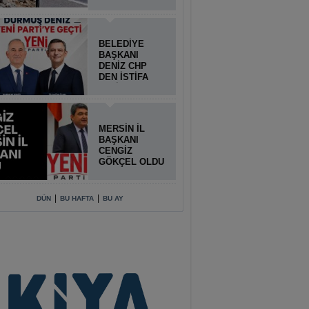
BELEDİYE
BAŞKANI
DENİZ CHP
DEN İSTİFA
ETTİ
MERSİN İL
BAŞKANI
CENGİZ
GÖKÇEL OLDU
|
|
DÜN
BU HAFTA
BU AY