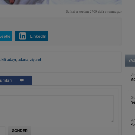
Bu haber toplam 2709 defa okunmuştur
weetle
LinkedIn
ekili adayı
,
adana
,
ziyaret
YA
A
umları
S
Se
Ye
Ah
Se