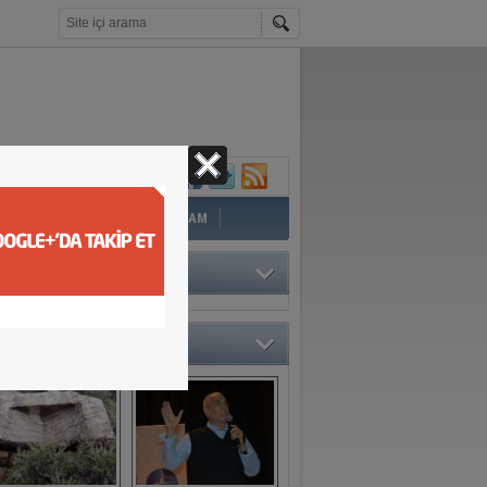
İ
EĞİTİM
YAZAR
YAŞAM
TÖRÜN SEÇTİKLERİ
O GALERİ