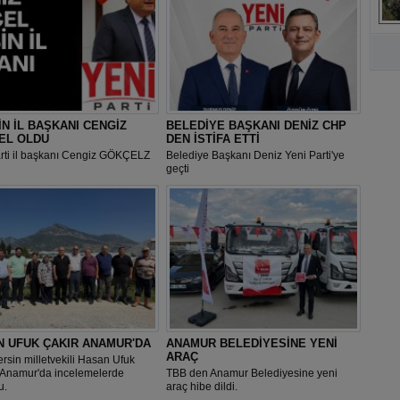
A
N İL BAŞKANI CENGİZ
BELEDİYE BAŞKANI DENİZ CHP
EL OLDU
DEN İSTİFA ETTİ
arti il başkanı Cengiz GÖKÇELZ
Belediye Başkanı Deniz Yeni Parti'ye
geçti
N UFUK ÇAKIR ANAMUR'DA
ANAMUR BELEDİYESİNE YENİ
ARAÇ
sin milletvekili Hasan Ufuk
Anamur'da incelemelerde
TBB den Anamur Belediyesine yeni
u.
araç hibe dildi.