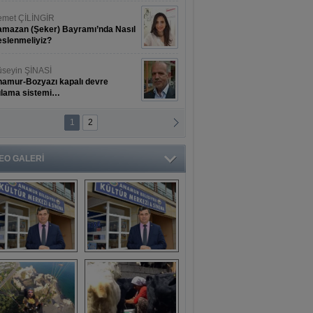
met ÇİLİNGİR
mazan (Şeker) Bayramı’nda Nasıl
slenmeliyiz?
seyin ŞİNASİ
amur-Bozyazı kapalı devre
ulama sistemi…
1
2
ihat ERKAN
amur Deniz Dünyası Antik Sanat
nyesinde Bahar Şöleni
EO GALERİ
aşkan Türe'den 
Mahsun 
ansür açıklaması
Kırmızıgül’ün 
filmine başkan 
Mehmet Türe’den 
sansür!