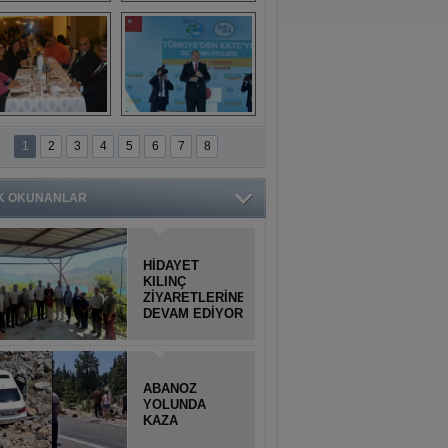
Titiopolis Antik 
Doğan Cüceloğlu, 
Kenti tanıtımı
İstanbul’da Mersinli 
hemşerileriyle 
buluştu
İstanbul'daki 
Anamur'dan 
Anamurlular 
KKTC’ye Su Temin 
1
2
3
4
5
6
7
8
Buluşması
Projesi açılışı 
yapıldı
K OKUNANLAR
HİDAYET
KILINÇ
ZİYARETLERİNE
DEVAM EDİYOR
ABANOZ
YOLUNDA
KAZA