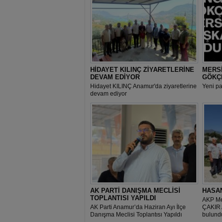
HİDAYET KILINÇ ZİYARETLERİNE
MERSİ
DEVAM EDİYOR
GÖKÇ
Hidayet KILINÇ Anamur'da ziyaretlerine
Yeni p
devam ediyor
AK PARTİ DANIŞMA MECLİSİ
HASA
TOPLANTISI YAPILDI
AKP Mer
AK Parti Anamur’da Haziran Ayı İlçe
ÇAKIR 
Danışma Meclisi Toplantısı Yapıldı
bulund