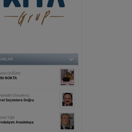
ZARLAR
hmet DOĞAN
ON NOKTA
lahattin Doludeniz
rel Seçimlere Doğru
met Yiğit
vdalıyım Anadoluya