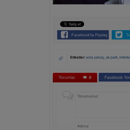
Facebook'ta Paylaş
T
Etiketler:
esra yalvaç
,
ak parti
,
milletv
Yorumlar
0
Facebook Yor