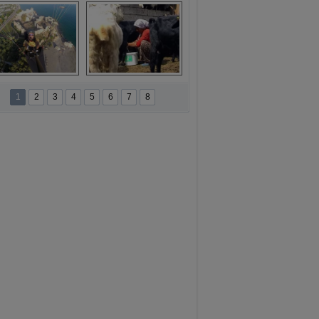
ansür açıklaması
Kırmızıgül’ün 
filmine başkan 
Mehmet Türe’den 
sansür!
namur'da yamaç 
Toros Dağları'nda 
paraşütüne ilgi 
Hatice Gelin 
1
2
3
4
5
6
7
8
artıyor
belgeseli