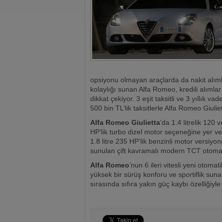
opsiyonu olmayan araçlarda da nakit alımlar
kolaylığı sunan Alfa Romeo, kredili alımla
dikkat çekiyor. 3 eşit taksitli ve 3 yıllık va
500 bin TL’lik taksitlerle Alfa Romeo Giulie
Alfa Romeo Giulietta
’da 1.4 litrelik 120 
HP’lik turbo dizel motor seçeneğine yer ve
1.8 litre 235 HP’lik benzinli motor versiyon
sunulan çift kavramalı modern TCT otomatik
Alfa Romeo
’nun 6 ileri vitesli yeni oto
yüksek bir sürüş konforu ve sportiflik sun
sırasında sıfıra yakın güç kaybı özelliğiyle 