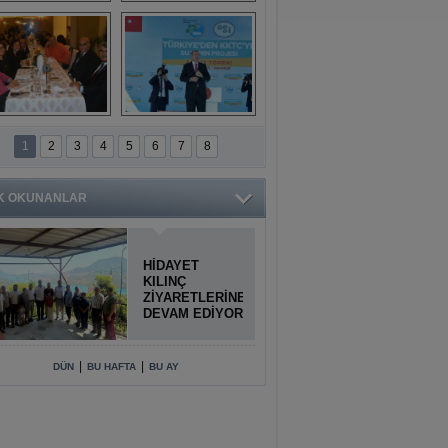
Titiopolis Antik 
Doğan Cüceloğlu, 
Kenti tanıtımı
İstanbul’da Mersinli 
hemşerileriyle 
buluştu
İstanbul'daki 
Anamur'dan 
Anamurlular 
KKTC’ye Su Temin 
1
2
3
4
5
6
7
8
Buluşması
Projesi açılışı 
yapıldı
K OKUNANLAR
HİDAYET
KILINÇ
ZİYARETLERİNE
DEVAM EDİYOR
|
|
DÜN
BU HAFTA
BU AY