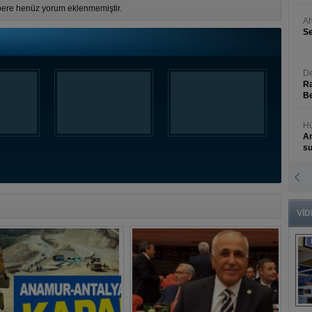
ere henüz yorum eklenmemiştir.
Ah
Se
De
Ra
Be
Hü
An
s
N
An
Bü
VİD
B