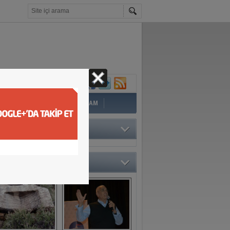
İ
EĞİTİM
YAZAR
YAŞAM
TÖRÜN SEÇTİKLERİ
O GALERİ