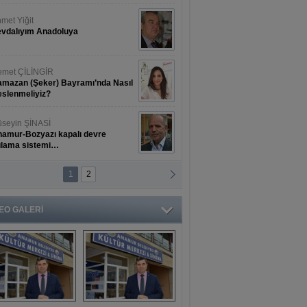
met Yiğit
vdalıyım Anadoluya
met ÇİLİNGİR
mazan (Şeker) Bayramı’nda Nasıl
slenmeliyiz?
seyin ŞİNASİ
amur-Bozyazı kapalı devre
ulama sistemi…
1
2
ihat ERKAN
amur Deniz Dünyası Antik Sanat
nyesinde Bahar Şöleni
EO GALERİ
aşkan Türe'den 
Mahsun 