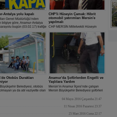
s
-Antalya yolu kapalı
CHP'li Hüseyin Çamak: Hibrit
otomobil yatırımları Mersin'e
lları Genel Müdürlüğü’nden
yapılmalı
n bilgiye göre, Anamur-Antalya
arayolu bugün (03.02.17) trafiğe
CHP MERSİN Milletvekili Hüseyin
A
acak.
Çamak, çevre dostu hibrit otomobillerin
yaygınlaşması gerektiğinin belirtirken,
hibrit yatırımlar için de Mersin'i önerdi.
'de Otobüs Durakları
Anamur'da Şoförlerden Engelli ve
niyor
Yaşlılara Yardım
Büyükşehir Belediyesi, otobüs
Mersin’in Anamur İlçesi’nde çalışan
olmayan ya da atıl vaziyette olan
Mersin Büyükşehir Belediyesi şoförleri
lerde eski durakları kaldırarak
özellikle engellilerin otobüse binip
otobüs durakları yapıyor.
inmeleri sırasında yardımcı oluyorlar.
04 Mayıs 2016 Çarşamba 21:47
11 Nisan 2016 Pazartesi 23:37
25 Mart 2016 Cuma 22:17