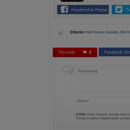
Facebook'ta Paylaş
T
Etiketler:
Alfa Romeo Giulietta
,
Alfa 
Yorumlar
0
Facebook Yor
UYARI:
Küfür, hakaret, rencide edici cü
Türkçe karakter kullanılmayan ve büyü