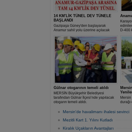
14 KM'LİK TÜNEL DEV TÜNELE
Anamur
BAŞLANDI
Karayo
Gazipaşa Güney'den başlayarak
edinile
Anamur sahil yolu üzerine açılacak
D-400 k
tünel 14 km'lik uzunluğuyla Ovit
kapatıl
Tüneli'nden sonra Türkiye'nin en uzun
ikinci tüneli olacak.
Gülnar otogarının temeli atıldı
Mersin
Yenile
MERSİN Büyükşehir Belediyesi
tarafından Gülnar İlçesi’nde yapılacak
Mersin 
otogarın temeli atıldı.
durağı 
mahalle
modern 
Mersin'de havalimanı ihalesi sevinci
Mezitli Kart 1. Yılını Kutladı
Kiralık Uçakların Avantajları