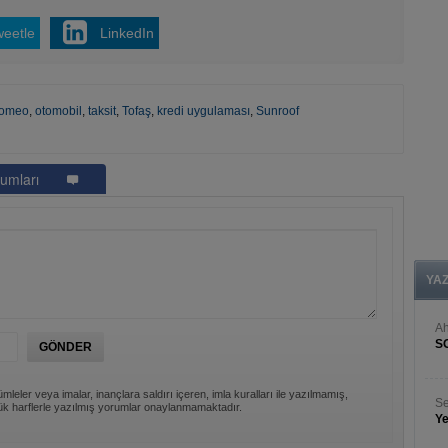
weetle
LinkedIn
Romeo
,
otomobil
,
taksit
,
Tofaş
,
kredi uygulaması
,
Sunroof
umları
YA
A
S
mleler veya imalar, inançlara saldırı içeren, imla kuralları ile yazılmamış,
Se
k harflerle yazılmış yorumlar onaylanmamaktadır.
Ye