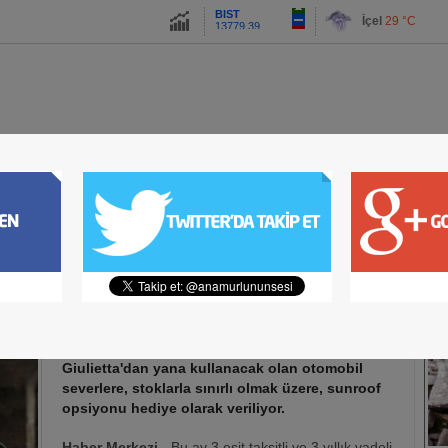
13779.39
İçel
29 °C
Altın
6659.71
Dolar
47.6791
Euro
55.1258
ETLERİNE DEVAM EDİYOR
ENGİZ GÖKÇEL OLDU
A
İZ CHP DEN İSTİFA ETTİ
ASI GERÇEKLEŞTİ
ÜR-SANAT
ADLİ HABER
SPOR
MAGAZİN
ULAŞTIRMA
TEKNOLOJ
 ADRESİ: BONNIE WAFFLE
SI SİZİ BEKLİYOR
EDİ
İ, DEVAM EDİYOR
DİR
LİSİ TOPLANTISI YAPILDI
13.06.2015 22:50
AMUR'DA
FOT
ONA TEPKİ BÜYÜYOR
İNDEKİ TEHLİKE
Haziran ayında otomobil alımını Alfa Romeo
 İLGİ
Giulietta'dan yana kullanacak olan otomobil
BA KONSERİ
severlere, stoklarla sınırlı olmak üzere, sunroof
opsiyonu hediye olarak veriliyor.
Haber Merkezi
- Bu ay 3 eşit taksitli ve 3 yıllık vadeli