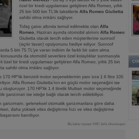
özel bir kredi uygulaması geliştiren Alfa Romeo, yıllık
25 bin 500 bin TL’lik taksitlerle
Alfa Romeo Giulietta
sahibi olma imkânı sağlıyor.
Tofaş çatısı altında temsil edilmekte olan
Alfa
Romeo
, Haziran ayında otomobil alımını
Alfa Romeo
Giulietta olarak tercih eden müşterilerine sunroof
(açılır tavan) opsiyonunu hediye ediyor. Sunroof
da 5 bin 75 TL’ye varan indirim ile farklı bir satın alma
r konusunda da otomobil severlere özel kolaylıklar sunmasıyla
deli özel bir kredi uygulaması geliştiren Alfa Romeo, yıllık 25 bin
ÇO
tta sahibi olma imkânı sağlıyor.
ve 170 HP’lik benzinli motor seçeneklerinin yanı sıra 1.6 litre 105
riliyor. Alfa Romeo Giulietta’nın en güçlü motor seçeneğini ise
u oluşturuyor. 170 HP’lik 1.4 litrelik Multiair motor seçeneğinde
 şanzıman ise isteğe bağlı olarak tercih edilebiliyor.
matik şanzımanı, geleneksel otomatik şanzımanlara göre daha
arken, daha yüksek vites değiştirme hızı ve vites değiştirme
başarısını kanıtlıyor.
Bu haber toplam 1987 defa okunmuştur