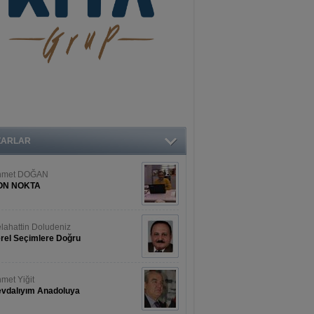
ZARLAR
hmet DOĞAN
ON NOKTA
lahattin Doludeniz
rel Seçimlere Doğru
met Yiğit
vdalıyım Anadoluya