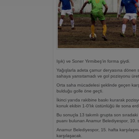
Işık) ve Soner Yirmibeş’in forma giydi.
Yağışlarla adeta çamur deryasına dönen sa
sahaya yansıtamadı ve gol pozisyonu üre
Orta saha mücadelesi şeklinde geçen karş
bulduğu golle öne geçti.
İkinci yarıda rakibine baskı kurarak pozi
konuk ekibin 1-0’lık üstünlüğü ile sona erdi
Bu sonuçla 13 takımlı grupta son sıradaki 
puanı bulunan Anamur Belediyespor, 10. sı
Anamur Belediyespor, 15. hafta karşılaş
karşılaşacak.