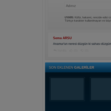
UYARI:
Küfür, hakaret, rencide edici cü
Türkçe karakter kullanılmayan ve büyü
Sema ARSU
Anamur'un neresi düzgün ki sahası düzgün
Yanıtla
(0)
(0)
SON EKLENEN
GALERİLER