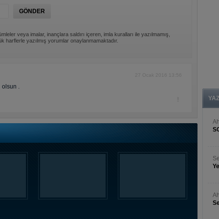
mleler veya imalar, inançlara saldırı içeren, imla kuralları ile yazılmamış,
k harflerle yazılmış yorumlar onaylanmamaktadır.
27 Ocak 2016 13:56
 olsun .
YA
A
S
Se
Ye
Ah
Se