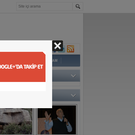
İ
EĞİTİM
YAZAR
YAŞAM
TÖRÜN SEÇTİKLERİ
O GALERİ