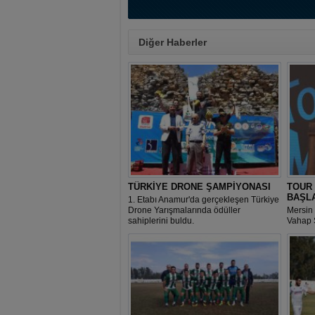
Diğer Haberler
TÜRKİYE DRONE ŞAMPİYONASI
TOUR
BAŞL
1. Etabı Anamur'da gerçekleşen Türkiye
Drone Yarışmalarında ödüller
Mersin
sahiplerini buldu.
Vahap 
Başkanı
Saçkan 
'TOUR
MERSİN