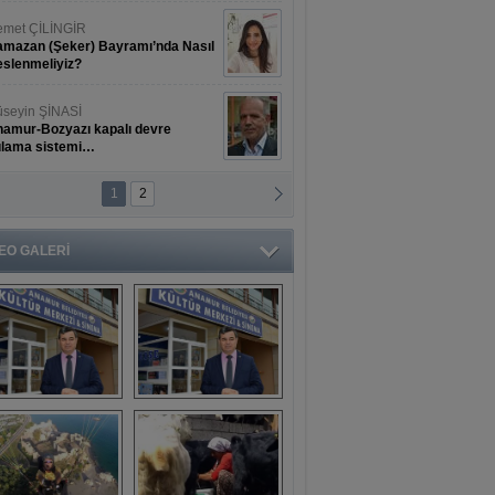
met ÇİLİNGİR
mazan (Şeker) Bayramı’nda Nasıl
slenmeliyiz?
seyin ŞİNASİ
amur-Bozyazı kapalı devre
ulama sistemi…
1
2
ihat ERKAN
amur Deniz Dünyası Antik Sanat
nyesinde Bahar Şöleni
EO GALERİ
aşkan Türe'den 
Mahsun 
ansür açıklaması
Kırmızıgül’ün 
filmine başkan 
Mehmet Türe’den 
sansür!