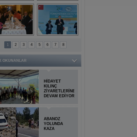
Titiopolis Antik 
Doğan Cüceloğlu, 
Kenti tanıtımı
İstanbul’da Mersinli 
hemşerileriyle 
buluştu
İstanbul'daki 
Anamur'dan 
Anamurlular 
KKTC’ye Su Temin 
1
2
3
4
5
6
7
8
Buluşması
Projesi açılışı 
yapıldı
K OKUNANLAR
HİDAYET
KILINÇ
ZİYARETLERİNE
DEVAM EDİYOR
ABANOZ
YOLUNDA
KAZA