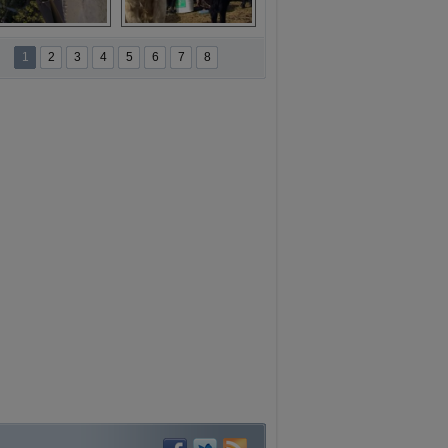
namur'da yamaç 
Toros Dağları'nda 
paraşütüne ilgi 
Hatice Gelin 
1
2
3
4
5
6
7
8
artıyor
belgeseli