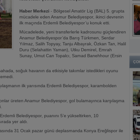
Haber Merkezi
- Bölgesel Amatör Lig (BAL) 5. grupta
mücadele eden Anamur Belediyespor, ikinci devrenin
ilk maçında Erdemli Belediyespor’u konuk etti.
Mücadelede, yeni transferlerle kadrosunu güçlendiren
Anamur Belediyespor’da Barış Türkmen, Serdar
Yılmaz, Salih Topyay, Tanju Albayrak, Özkan Tan, Halil
Duru (Selahattin Yaman), Utku Demirel, Emrah
Sunay, Umut Can Topalcı, Samad Banehhour (Ersin
ÇO
hada, soğuk havanın da etkisiyle takımlar istedikleri oyunu
temedi.
ılaşmanın ilk yarısında Erdemli Belediyespor, karambolden
syonlar üreten Anamur Belediyespor, gol bulamayınca karşılaşma
.
Erdemli Belediyespor, puanını 5’e yükseltirken, 10
rada yer aldı.
masında 31 Ocak pazar günü deplasmanda Konya Ereğlispor ile