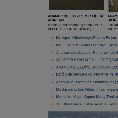
ANAMUR BELEDİYESPOR LİDERİ
ANAM
AĞIRLADI
BİLİRİ
Mersin Süper Amatör Lig'de ANAMUR
Eski ad
BELEDİYESPOR, MERSİN BŞB
adı ile
MESKİ'yi evinde ağırladı.
gösterd
Muzspor Yükselmeye Devam Ediyor
MİLLİ SPORCUDAN BOZYAZI KAYM
Anamur Belediyespor Kendi Evinde S
VALİDE SULTAN M.T.A.L. 2017 ŞA
ANAMUR BELEDİYE SPOR'DAN ÇO
DOĞA SEVERLER AZITEPE'YE YÜ
Anamur Muzspor lige tutunmayı başa
Meskispor Erkek Atletizm Takımı şam
Mersin'de Yayla Kupası Muay Thai tu
10. Uluslararası Kültür ve Muz Festiv
|
|
|