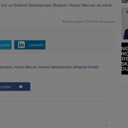
re ve Erdemli Belediyespor Başkanı Hasan Mercan da izledi.
Bu haber toplam 2183 defa okunmuştur
weetle
LinkedIn
diyespor
,
Hasan Mercan
,
Anamur Belediyespor
,
Bölgesel Amatör
umları