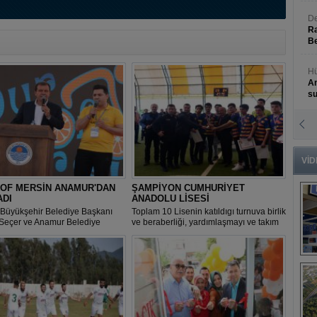
De
Ra
Be
Hü
An
s
N
An
Bü
VİD
 OF MERSİN ANAMUR'DAN
ŞAMPİYON CUMHURİYET
ADI
ANADOLU LİSESİ
 Büyükşehir Belediye Başkanı
Toplam 10 Lisenin katıldıgı turnuva birlik
Seçer ve Anamur Belediye
ve beraberliği, yardımlaşmayı ve takım
 Hidayet Kılınç'ın Anamur
ruhunu oluşturmayı gençlerimize
Kavşağı'ndan startını verdiği 5.
kazandırmış, son derece centilmence
 OF MERSİN ULUSLARARASI
öğrencilerimize yakışır müsabakalar
B
 BİSİKLET YARIŞLARI' başladı.
yapılmıştır.
s