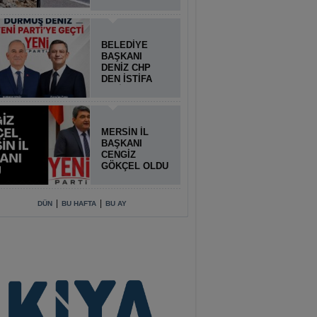
BELEDİYE
BAŞKANI
DENİZ CHP
DEN İSTİFA
ETTİ
MERSİN İL
BAŞKANI
CENGİZ
GÖKÇEL OLDU
|
|
DÜN
BU HAFTA
BU AY