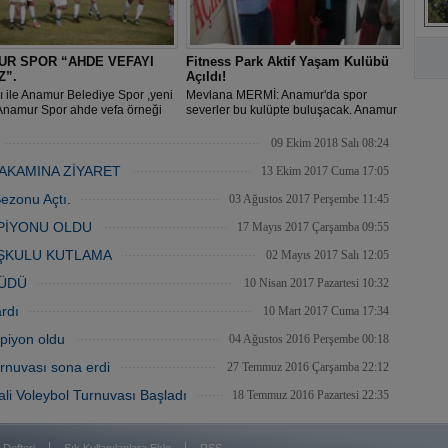
A
UR SPOR “AHDE VEFAYI
Fitness Park Aktif Yaşam Kulübü
Z”.
Açıldı!
ı ile Anamur Belediye Spor ,yeni
Mevlana MERMİ: Anamur'da spor
 Anamur Spor ahde vefa örneği
severler bu kulüpte buluşacak. Anamur
i.
Fitness Park Aktif Yaşam Kulübü açılışı
Esnaf ve sanatkarlar Odası
09 Ekim 2018 Salı 08:24
başkanlığının katılımı ile açıldı.
AKAMINA ZİYARET
13 Ekim 2017 Cuma 17:05
ezonu Açtı.
03 Ağustos 2017 Perşembe 11:45
MPİYONU OLDU
17 Mayıs 2017 Çarşamba 09:55
ŞKULU KUTLAMA
02 Mayıs 2017 Salı 12:05
RÜDÜ
10 Nisan 2017 Pazartesi 10:32
rdı
10 Mart 2017 Cuma 17:34
piyon oldu
04 Ağustos 2016 Perşembe 00:18
rnuvası sona erdi
27 Temmuz 2016 Çarşamba 22:12
ali Voleybol Turnuvası Başladı
18 Temmuz 2016 Pazartesi 22:35
|
|