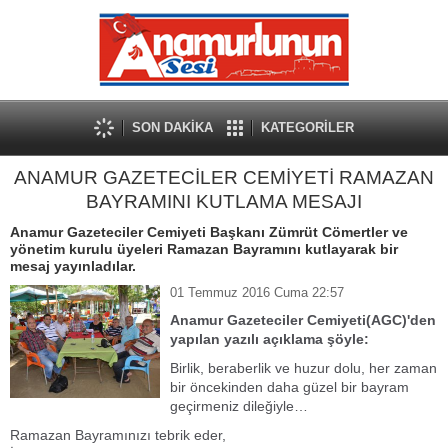
SON DAKİKA
KATEGORİLER
ANAMUR GAZETECİLER CEMİYETİ RAMAZAN
BAYRAMINI KUTLAMA MESAJI
Anamur Gazeteciler Cemiyeti Başkanı Zümrüt Cömertler ve
yönetim kurulu üyeleri Ramazan Bayramını kutlayarak bir
mesaj yayınladılar.
01 Temmuz 2016 Cuma 22:57
Anamur Gazeteciler Cemiyeti(AGC)'den
yapılan yazılı açıklama şöyle:
Birlik, beraberlik ve huzur dolu, her zaman
bir öncekinden daha güzel bir bayram
geçirmeniz dileğiyle…
Ramazan Bayramınızı tebrik eder,