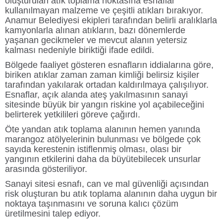
oluşturulan atık toplama noktasına esnaflar
kullanılmayan malzeme ve çeşitli atıkları bırakıyor.
Anamur Belediyesi
ekipleri tarafından belirli aralıklarla
kamyonlarla alınan atıkların, bazı dönemlerde
yaşanan gecikmeler ve mevcut alanın yetersiz
kalması nedeniyle biriktiği ifade edildi.
Bölgede faaliyet gösteren esnafların iddialarına göre,
biriken atıklar zaman zaman kimliği belirsiz kişiler
tarafından yakılarak ortadan kaldırılmaya çalışılıyor.
Esnaflar, açık alanda ateş yakılmasının sanayi
sitesinde büyük bir yangın riskine yol açabileceğini
belirterek yetkilileri göreve çağırdı.
Öte yandan atık toplama alanının hemen yanında
marangoz atölyelerinin bulunması ve bölgede çok
sayıda kerestenin istiflenmiş olması, olası bir
yangının etkilerini daha da büyütebilecek unsurlar
arasında gösteriliyor.
Sanayi sitesi esnafı, can ve mal güvenliği açısından
risk oluşturan bu atık toplama alanının daha uygun bir
noktaya taşınmasını ve soruna kalıcı çözüm
üretilmesini talep ediyor.