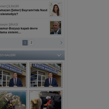
met ÇİLİNGİR
mazan (Şeker) Bayramı’nda Nasıl
slenmeliyiz?
seyin ŞİNASİ
amur-Bozyazı kapalı devre
ulama sistemi…
1
2
ihat ERKAN
amur Deniz Dünyası Antik Sanat
nyesinde Bahar Şöleni
EO GALERİ
aşkan Türe'den 
Mahsun 
ansür açıklaması
Kırmızıgül’ün 
filmine başkan 
Mehmet Türe’den 
sansür!