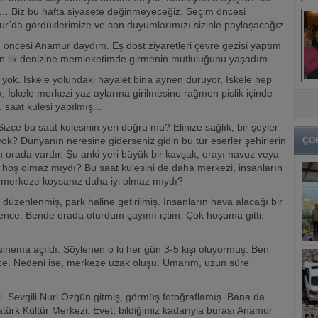
… Biz bu hafta siyasete değinmeyeceğiz. Seçim öncesi
r’da gördüklerimize ve son duyumlarımızı sizinle paylaşacağız.
 öncesi Anamur’daydım. Eş dost ziyaretleri çevre gezisi yaptım
lın ilk denizine memleketimde girmenin mutluluğunu yaşadım.
yok. İskele yolundaki hayalet bina aynen duruyor, İskele hep
, İskele merkezi yaz aylarına girilmesine rağmen pislik içinde
 saat kulesi yapılmış...
e bu saat kulesinin yeri doğru mu? Elinize sağlık, bir şeyler
k? Dünyanın neresine giderseniz gidin bu tür eserler şehirlerin
ÇO
 orada vardır. Şu anki yeri büyük bir kavşak, orayı havuz veya
 hoş olmaz mıydı? Bu saat kulesini de daha merkezi, insanların
 merkeze koysanız daha iyi olmaz mıydı?
düzenlenmiş, park haline getirilmiş. İnsanların hava alacağı bir
nce. Bende orada oturdum çayımı içtim. Çok hoşuma gitti.
e sinema açıldı. Söylenen o ki her gün 3-5 kişi oluyormuş. Ben
ce. Nedeni ise, merkeze uzak oluşu. Umarım, uzun süre
. Sevgili Nuri Özgün gitmiş, görmüş fotoğraflamış. Bana da
ürk Kültür Merkezi. Evet, bildiğimiz kadarıyla burası Anamur