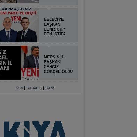
BELEDİYE
BAŞKANI
DENİZ CHP
DEN İSTİFA
ETTİ
MERSİN İL
BAŞKANI
CENGİZ
GÖKÇEL OLDU
|
|
DÜN
BU HAFTA
BU AY