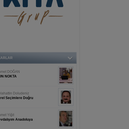
ZARLAR
hmet DOĞAN
ON NOKTA
lahattin Doludeniz
rel Seçimlere Doğru
met Yiğit
vdalıyım Anadoluya