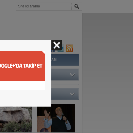
İ
EĞİTİM
YAZAR
YAŞAM
TÖRÜN SEÇTİKLERİ
O GALERİ