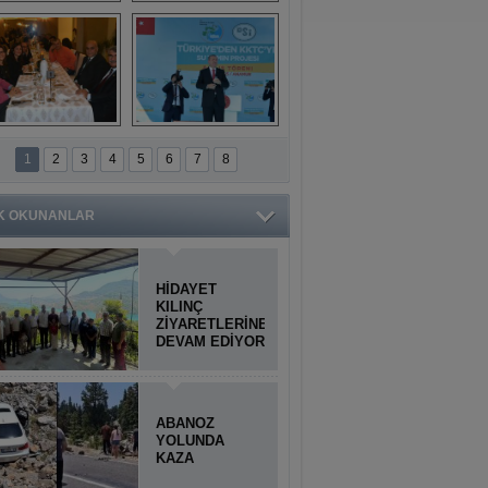
Titiopolis Antik 
Doğan Cüceloğlu, 
Kenti tanıtımı
İstanbul’da Mersinli 
hemşerileriyle 
buluştu
İstanbul'daki 
Anamur'dan 
Anamurlular 
KKTC’ye Su Temin 
1
2
3
4
5
6
7
8
Buluşması
Projesi açılışı 
yapıldı
K OKUNANLAR
HİDAYET
KILINÇ
ZİYARETLERİNE
DEVAM EDİYOR
ABANOZ
YOLUNDA
KAZA