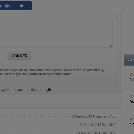
umları
YA
mleler veya imalar, inançlara saldırı içeren, imla kuralları ile yazılmamış,
k harflerle yazılmış yorumlar onaylanmamaktadır.
A
S
ıya henüz yorum eklenmemiştir.
Se
Ye
09 Şubat 2019 Cumartesi 17:23
Ah
Se
04 Aralık 2018 Salı 10:10
23 Kasım 2018 Cuma 13:57