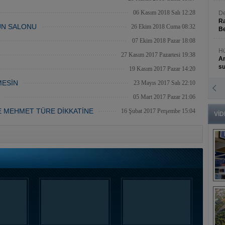
06 Kasım 2018 Salı 12:28
De
Ra
ÜN SALONU
26 Ekim 2018 Cuma 08:32
Be
07 Ekim 2018 Pazar 18:08
Hü
27 Kasım 2017 Pazartesi 19:38
An
s
19 Kasım 2017 Pazar 14:20
MESİN
23 Mayıs 2017 Salı 22:10
N
An
05 Mart 2017 Pazar 21:06
Bü
E MEHMET TÜRE DİKKATİNE
16 Şubat 2017 Perşembe 15:04
VİD
B
s