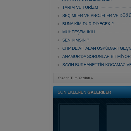
TARIM VE TURİZM
SEÇİMLER VE PROJELER VE DÜĞ
BUNA KİM DUR DİYECEK ?
MUHTEŞEM İKİLİ
SEN KİMSİN ?
CHP DE ATI ALAN ÜSKÜDAR'I GEÇ
ANAMUR'DA SORUNLAR BİTMİYOR
SAYIN BURHANETTİN KOCAMAZ V
Yazarın Tüm Yazıları »
SON EKLENEN
GALERİLER