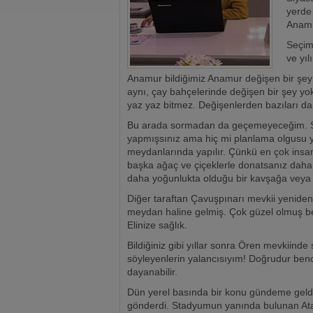
yerde
Anamu
Seçim
ve yı
Anamur bildiğimiz Anamur değişen bir şey 
aynı, çay bahçelerinde değişen bir şey yok
yaz yaz bitmez. Değişenlerden bazıları da,
Bu arada sormadan da geçemeyeceğim. Sizc
yapmışsınız ama hiç mi planlama olgusu yo
meydanlarında yapılır. Çünkü en çok insan
başka ağaç ve çiçeklerle donatsanız daha
daha yoğunlukta olduğu bir kavşağa veya
Diğer taraftan Çavuşpınarı mevkii yeniden 
meydan haline gelmiş. Çok güzel olmuş be
Elinize sağlık.
Bildiğiniz gibi yıllar sonra Ören mevkiind
söyleyenlerin yalancısıyım! Doğrudur ben
dayanabilir.
Dün yerel basında bir konu gündeme geldi
gönderdi. Stadyumun yanında bulunan Atat