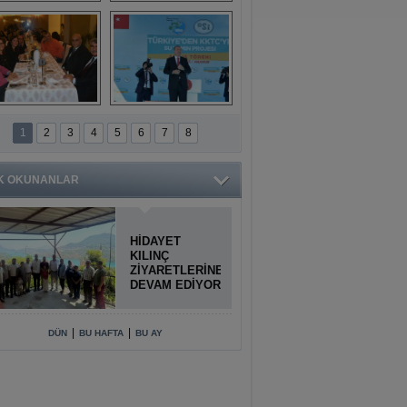
Titiopolis Antik 
Doğan Cüceloğlu, 
Kenti tanıtımı
İstanbul’da Mersinli 
hemşerileriyle 
buluştu
İstanbul'daki 
Anamur'dan 
Anamurlular 
KKTC’ye Su Temin 
1
2
3
4
5
6
7
8
Buluşması
Projesi açılışı 
yapıldı
K OKUNANLAR
HİDAYET
KILINÇ
ZİYARETLERİNE
DEVAM EDİYOR
|
|
DÜN
BU HAFTA
BU AY