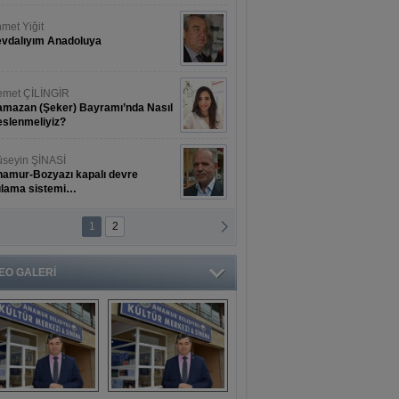
met Yiğit
vdalıyım Anadoluya
met ÇİLİNGİR
mazan (Şeker) Bayramı’nda Nasıl
slenmeliyiz?
seyin ŞİNASİ
amur-Bozyazı kapalı devre
ulama sistemi…
1
2
ihat ERKAN
amur Deniz Dünyası Antik Sanat
nyesinde Bahar Şöleni
EO GALERİ
aşkan Türe'den 
Mahsun 