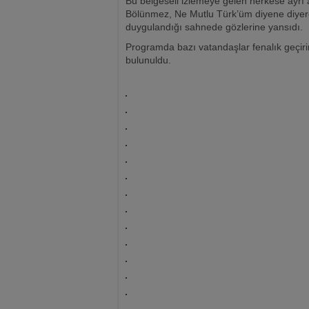
Bu belgeseli izlemeye gelen herkese ayrı
Bölünmez, Ne Mutlu Türk’üm diyene diyere
duygulandığı sahnede gözlerine yansıdı.
Programda bazı vatandaşlar fenalık geçir
bulunuldu.