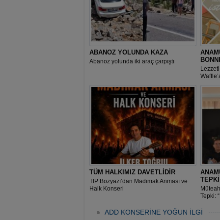
ABANOZ YOLUNDA KAZA
ANAMU
BONN
Abanoz yolunda iki araç çarpıştı
Lezzeti
Waffle’
TÜM HALKIMIZ DAVETLİDİR
ANAM
TEPK
TİP Bozyazı’dan Madımak Anması ve
Halk Konseri
Müteah
Tepki: 
Geldi”
ADD KONSERİNE YOĞUN İLGİ