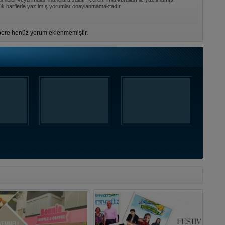
k harflerle yazılmış yorumlar onaylanmamaktadır.
ere henüz yorum eklenmemiştir.