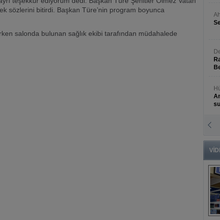
 ayrı teşekkür ediyorum dedi. Başkan Türe Şehitler Ölmez Vatan
k sözlerini bitirdi. Başkan Türe’nin program boyunca
Ah
Se
irken salonda bulunan sağlık ekibi tarafından müdahalede
De
Ra
Be
Hü
An
s
N
An
Bü
VİD
B