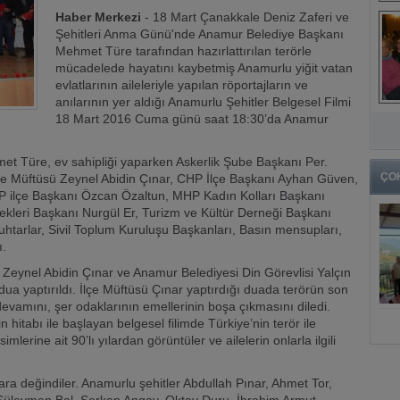
Haber Merkezi
- 18 Mart Çanakkale Deniz Zaferi ve
Şehitleri Anma Günü'nde Anamur Belediye Başkanı
Mehmet Türe tarafından hazırlattırılan terörle
mücadelede hayatını kaybetmiş Anamurlu yiğit vatan
evlatlarının aileleriyle yapılan röportajların ve
anılarının yer aldığı Anamurlu Şehitler Belgesel Filmi
18 Mart 2016 Cuma günü saat 18:30’da Anamur
 Türe, ev sahipliği yaparken Askerlik Şube Başkanı Per.
ÇO
e Müftüsü Zeynel Abidin Çınar, CHP İlçe Başkanı Ayhan Güven,
P ilçe Başkanı Özcan Özaltun, MHP Kadın Kolları Başkanı
nekleri Başkanı Nurgül Er, Turizm ve Kültür Derneği Başkanı
uhtarlar, Sivil Toplum Kuruluşu Başkanları, Basın mensupları,
ı.
Zeynel Abidin Çınar ve Anamur Belediyesi Din Görevlisi Yalçın
ua yaptırıldı. İlçe Müftüsü Çınar yaptırdığı duada terörün son
n devamını, şer odaklarının emellerinin boşa çıkmasını diledi.
tabı ile başlayan belgesel filimde Türkiye’nin terör ile
erine ait 90’lı yılardan görüntüler ve ailelerin onlarla ilgili
ulara değindiler. Anamurlu şehitler Abdullah Pınar, Ahmet Tor,