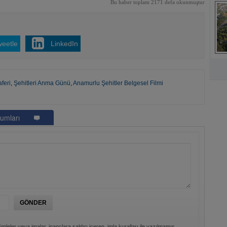
Bu haber toplam 2171 defa okunmuştur
s
weetle
LinkedIn
A
feri
,
Şehitleri Anma Günü
,
Anamurlu Şehitler Belgesel Filmi
umları
mleler veya imalar, inançlara saldırı içeren, imla kuralları ile yazılmamış,