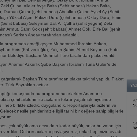
, Süleyman Bal, Serkan Angay, Oktay Duru, İbrahim Armut,
eki Çulha; aileler Ayşe Balta (Şehit annesi) Hakan Balta,
r, Dursun Çakar (şehit annesi) Abdullah Çakar, Aysel Ay (Şehit
deşi) Yüksel Alçın, Pakize Duru (şehit annesi) Oktay Duru, Emin
 (Şehit babası) Süleyman Bal, Ali Çulha (şehit yeğeni) Zeki
m Armut, Sabri Gök (şehit babası) Ahmet Gök, Elife Bal (şehit
cası) Serkan Angay tarafından anlatıldı.
nunda programda emeği geçen Muhammed İbrahim Arıkan,
Ayhan Reis (Kahvecioğlu), Yalçın Şahin, Ahmet Koyuncu (Foto
amur Belediye Başkanı Mehmet Türe tarafından plaket verildi.
sağlayan Anamur Askerlik Şube Başkanı İbrahim Tuna Güler’e de
i.
 çağırılarak Başkan Türe tarafından plaket taktimi yapıldı. Plaket
ri Türk Bayrakları açtılar.
YA
ptığı konuşmada bu programı hazırlarken Anamurlu
 yoksa şehit ailelerimize acılarını tekrar yaşatmak niyetinde
A
 hep birlikte izledik, duygulandık. Röportajlarıyla bizlerin ve
S
elecek nesile şehitlerimizle ilgili tarihi bir değere sahip bilgilerle
üyorum.
Se
ebesi çok büyük ama acısı da o kadar büyük, onlar bu vatan için
Ye
ğa verdiler. Onların acılarını paylaşıyoruz, onlar hepimizin evladı.