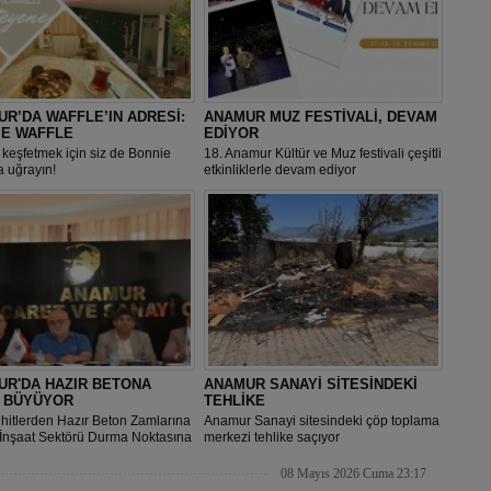
R’DA WAFFLE’IN ADRESİ:
ANAMUR MUZ FESTİVALİ, DEVAM
IE WAFFLE
EDİYOR
 keşfetmek için siz de Bonnie
18. Anamur Kültür ve Muz festivali çeşitli
a uğrayın!
etkinliklerle devam ediyor
UR'DA HAZIR BETONA
ANAMUR SANAYİ SİTESİNDEKİ
İ BÜYÜYOR
TEHLİKE
hitlerden Hazır Beton Zamlarına
Anamur Sanayi sitesindeki çöp toplama
“İnşaat Sektörü Durma Noktasına
merkezi tehlike saçıyor
08 Mayıs 2026 Cuma 23:17