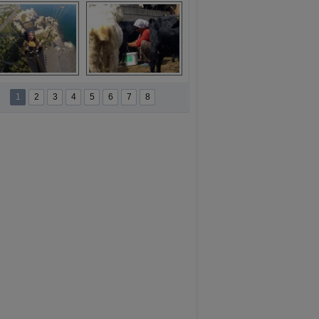
ansür açıklaması
Kırmızıgül’ün 
filmine başkan 
Mehmet Türe’den 
sansür!
namur'da yamaç 
Toros Dağları'nda 
paraşütüne ilgi 
Hatice Gelin 
1
2
3
4
5
6
7
8
artıyor
belgeseli