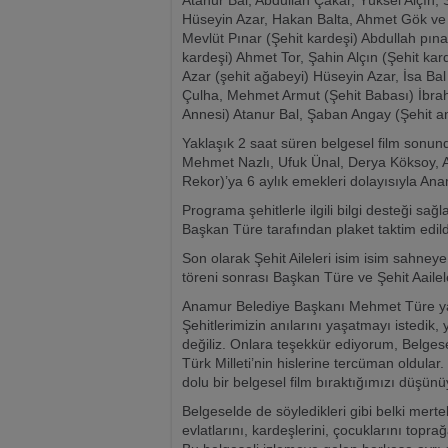
Atanur Bal, Abdullah Çakar, Yüksel Alçın
Hüseyin Azar, Hakan Balta, Ahmet Gök ve Z
Mevlüt Pınar (Şehit kardeşi) Abdullah pına
kardeşi) Ahmet Tor, Şahin Alçın (Şehit kar
Azar (şehit ağabeyi) Hüseyin Azar, İsa Bal
Çulha, Mehmet Armut (Şehit Babası) İbrahi
Annesi) Atanur Bal, Şaban Angay (Şehit am
Yaklaşık 2 saat süren belgesel film so
Mehmet Nazlı, Ufuk Ünal, Derya Köksoy, 
Rekor)’ya 6 aylık emekleri dolayısıyla An
Programa şehitlerle ilgili bilgi desteği 
Başkan Türe tarafından plaket taktim edild
Son olarak Şehit Aileleri isim isim sahneye
töreni sonrası Başkan Türe ve Şehit Aailele
Anamur Belediye Başkanı Mehmet Türe ya
Şehitlerimizin anılarını yaşatmayı istedik,
değiliz. Onlara teşekkür ediyorum, Belgeseli
Türk Milleti’nin hislerine tercüman oldular. G
dolu bir belgesel film bıraktığımızı düşün
Belgeselde de söyledikleri gibi belki mert
evlatlarını, kardeşlerini, çocuklarını topra