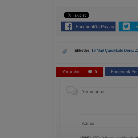
Facebook'ta Paylaş
T
Etiketler:
18 Mart Çanakkale Deniz Za
Yorumlar
0
Facebook Yor
UYARI:
Küfür, hakaret, rencide edici cü