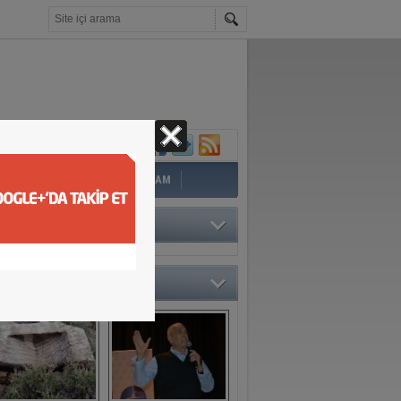
İ
EĞİTİM
YAZAR
YAŞAM
TÖRÜN SEÇTİKLERİ
O GALERİ