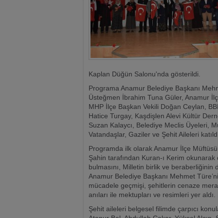
Kaplan Düğün Salonu'nda gösterildi.
Programa Anamur Belediye Başkanı Mehmet
Üsteğmen İbrahim Tuna Güler, Anamur İlç
MHP İlçe Başkan Vekili Doğan Ceylan, BB
Hatice Turgay, Kaşdişlen Alevi Kültür Der
Suzan Kalaycı, Belediye Meclis Üyeleri, M
Vatandaşlar, Gaziler ve Şehit Aileleri katıld
Programda ilk olarak Anamur İlçe Müftüsü 
Şahin tarafından Kuran-ı Kerim okunarak d
bulmasını, Milletin birlik ve beraberliğini
Anamur Belediye Başkanı Mehmet Türe’nin hi
mücadele geçmişi, şehitlerin cenaze merasiml
anıları ile mektupları ve resimleri yer aldı.
Şehit aileleri belgesel filimde çarpıcı kon