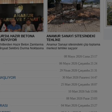
s
A
UR'DA HAZIR BETONA
ANAMUR SANAYİ SİTESİNDEKİ
İ BÜYÜYOR
TEHLİKE
hitlerden Hazır Beton Zamlarına
Anamur Sanayi sitesindeki çöp toplama
“İnşaat Sektörü Durma Noktasına
merkezi tehlike saçıyor
08 Mayıs 2026 Cuma 23:17
İ
06 Mayıs 2026 Çarşamba 21:24
29 Nisan 2026 Çarşamba 21:31
BAŞLIYOR
30 Mart 2026 Pazartesi 14:47
25 Mart 2026 Çarşamba 18:07
10 Mart 2026 Salı 13:06
08 Mart 2026 Pazar 23:03
RASI
04 Mart 2026 Çarşamba 23:27