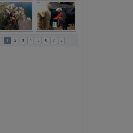
ansür açıklaması
Kırmızıgül’ün 
filmine başkan 
Mehmet Türe’den 
sansür!
namur'da yamaç 
Toros Dağları'nda 
paraşütüne ilgi 
Hatice Gelin 
1
2
3
4
5
6
7
8
artıyor
belgeseli