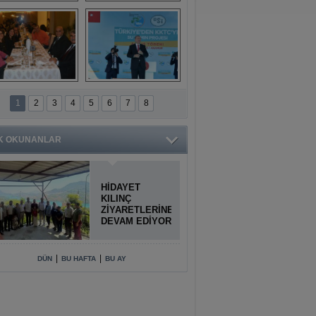
Titiopolis Antik 
Doğan Cüceloğlu, 
Kenti tanıtımı
İstanbul’da Mersinli 
hemşerileriyle 
buluştu
İstanbul'daki 
Anamur'dan 
Anamurlular 
KKTC’ye Su Temin 
1
2
3
4
5
6
7
8
Buluşması
Projesi açılışı 
yapıldı
K OKUNANLAR
HİDAYET
KILINÇ
ZİYARETLERİNE
DEVAM EDİYOR
|
|
DÜN
BU HAFTA
BU AY