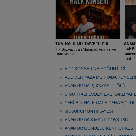
TÜM HALKIMIZ DAVETLİDİR
ANAM
TEPK
TİP Bozyazı’dan Madımak Anması ve
Halk Konseri
Müteah
Tepki: 
Geldi”
ADD KONSERİNE YOĞUN İLGİ
ADD'DEN YAZA MERHABA KONSER
ANAMUR'DA İŞ KAZASI; 1 ÖLÜ
SİGORTALI EVDEN EVE NAKLİYAT 
YENİ BİR HALK CAFE DAHA AÇILDI
MUŞURUP'UN HİKAYESİ
ANAMUR'DA 8 MART COŞKUSU
ANAMUR GÖNÜLLÜ KENT ORKEST