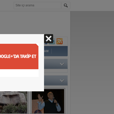
İ
EĞİTİM
YAZAR
YAŞAM
TÖRÜN SEÇTİKLERİ
O GALERİ