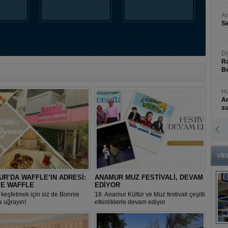
Ah
Se
De
Ra
Be
Hü
An
s
N
An
Bü
VİD
R’DA WAFFLE’IN ADRESİ:
ANAMUR MUZ FESTİVALİ, DEVAM
IE WAFFLE
EDİYOR
 keşfetmek için siz de Bonnie
18. Anamur Kültür ve Muz festivali çeşitli
a uğrayın!
etkinliklerle devam ediyor
B