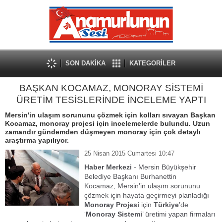
SON DAKİKA
KATEGORİLER
BAŞKAN KOCAMAZ, MONORAY SİSTEMİ
ÜRETİM TESİSLERİNDE İNCELEME YAPTI
Mersin'in ulaşım sorununu çözmek için kolları sıvayan Başkan
Kocamaz, monoray projesi için incelemelerde bulundu. Uzun
zamandır gündemden düşmeyen monoray için çok detaylı
araştırma yapılıyor.
25 Nisan 2015 Cumartesi 10:47
Haber Merkezi
- Mersin Büyükşehir
Belediye Başkanı Burhanettin
Kocamaz, Mersin’in ulaşım sorununu
çözmek için hayata geçirmeyi planladığı
Monoray Projesi
için
Türkiye
’de
‘
Monoray Sistemi
’ üretimi yapan firmaları