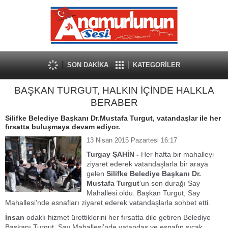
SON DAKİKA
KATEGORİLER
BAŞKAN TURGUT, HALKIN İÇİNDE HALKLA
BERABER
Silifke Belediye Başkanı Dr.Mustafa Turgut, vatandaşlar ile her
fırsatta buluşmaya devam ediyor.
13 Nisan 2015 Pazartesi 16:17
Turgay ŞAHİN -
Her hafta bir mahalleyi
ziyaret ederek vatandaşlarla bir araya
gelen
Silifke Belediye Başkanı
Dr.
Mustafa Turgut
’un son durağı Say
Mahallesi oldu. Başkan Turgut, Say
Mahallesi’nde esnafları ziyaret ederek vatandaşlarla sohbet etti.
İnsan
odaklı hizmet ürettiklerini her fırsatta dile getiren Belediye
Başkanı Turgut, Say Mahallesi’nde vatandaş ve esnafın sıcak