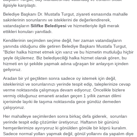
ilgisiyle karşılaştı.
Belediye Başkanı Dr. Mustafa Turgut, ziyareti esnasında mahalle
sakinlerinin sorunlarını ve isteklerini de değerlendirerek,
vatandaşların
Silifke Belediyesi
ve hizmetleriyle ilgili merak
ettikleri konuları yanıtladı.
Kendilerinin seçimden seçime değil, her zaman vatandaşların
yanında olduğunu dile getiren Belediye Başkanı Mustafa Turgut,
"Bizler halka hizmet etmek için varız ve bu hizmetin mutluluğu hiçbir
şeyle ölçülemez. Biz belediyeciliği halka hizmet olarak gören, bu
hizmeti en iyi şekilde yapmak adına uğraşan bir anlayışın içinden
geliyoruz.
Aradan bir yıl geçtikten sonra sadece oy istemek için değil,
isteklerinizi ve sorunlarınızı yerinde tespit edip, taleplerinize cevap
verme noktasında çalışmaya devam ediyoruz. Öncelikle bizlere
vermiş olduğunuz emaneti aradan geçen 1 yıllık zaman dilimi
içerisinde layıki ile taşıma noktasında gece gündüz demeden
çalışıyoruz.
Her mahalleye seçimlerden sonra birkaç defa giderek, sorunları
yerinde tespit edip çözümler üretiyoruz. Haftanın bir gününü
hemşerilerimize ayırıyoruz ki gönülden gönüle bir köprü kuralım.
Sadece normal yolları yapmak değil, gönül yollarını da yapalım diye