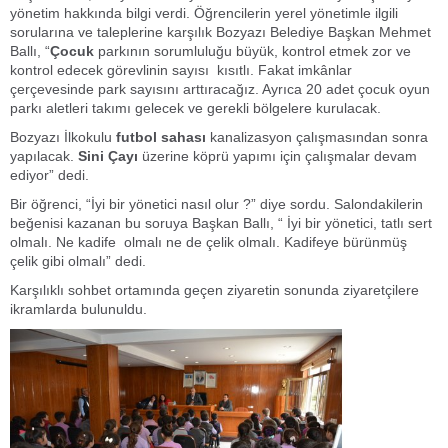
yönetim hakkında bilgi verdi. Öğrencilerin yerel yönetimle ilgili
sorularına ve taleplerine karşılık Bozyazı Belediye Başkan Mehmet
Ballı, “
Çocuk
parkının sorumluluğu büyük, kontrol etmek zor ve
kontrol edecek görevlinin sayısı kısıtlı. Fakat imkânlar
çerçevesinde park sayısını arttıracağız. Ayrıca 20 adet çocuk oyun
parkı aletleri takımı gelecek ve gerekli bölgelere kurulacak.
Bozyazı İlkokulu
futbol sahası
kanalizasyon çalışmasından sonra
yapılacak.
Sini Çayı
üzerine köprü yapımı için çalışmalar devam
ediyor” dedi.
Bir öğrenci, “İyi bir yönetici nasıl olur ?” diye sordu. Salondakilerin
beğenisi kazanan bu soruya Başkan Ballı, “ İyi bir yönetici, tatlı sert
olmalı. Ne kadife olmalı ne de çelik olmalı. Kadifeye bürünmüş
çelik gibi olmalı” dedi.
Karşılıklı sohbet ortamında geçen ziyaretin sonunda ziyaretçilere
ikramlarda bulunuldu.