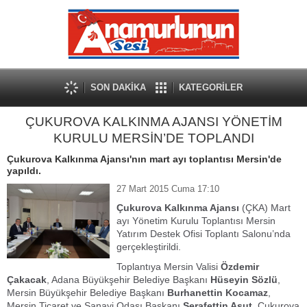
SON DAKİKA
KATEGORİLER
ÇUKUROVA KALKINMA AJANSI YÖNETİM
KURULU MERSİN’DE TOPLANDI
Çukurova Kalkınma Ajansı'nın mart ayı toplantısı Mersin'de
yapıldı.
27 Mart 2015 Cuma 17:10
Çukurova Kalkınma Ajansı
(ÇKA) Mart
ayı Yönetim Kurulu Toplantısı Mersin
Yatırım Destek Ofisi Toplantı Salonu’nda
gerçekleştirildi.
Toplantıya Mersin Valisi
Özdemir
Çakacak
, Adana Büyükşehir Belediye Başkanı
Hüseyin Sözlü
,
Mersin Büyükşehir Belediye Başkanı
Burhanettin Kocamaz
,
Mersin Ticaret ve Sanayi Odası Başkanı
Şerafettin Aşut
, Çukurova