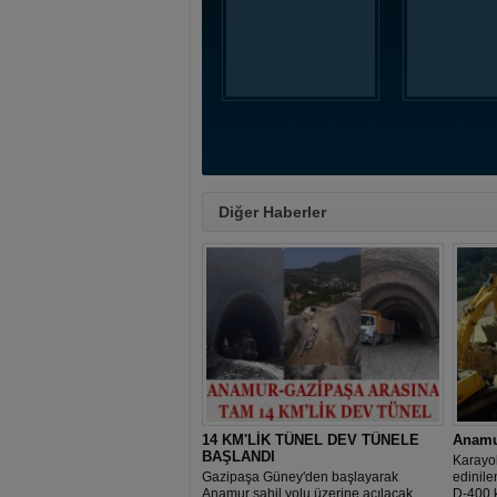
Diğer Haberler
14 KM'LİK TÜNEL DEV TÜNELE
Anamur
BAŞLANDI
Karayo
Gazipaşa Güney'den başlayarak
edinile
Anamur sahil yolu üzerine açılacak
D-400 k