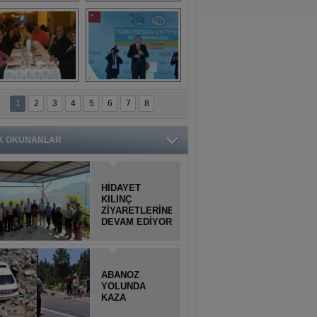
Titiopolis Antik 
Doğan Cüceloğlu, 
Kenti tanıtımı
İstanbul’da Mersinli 
hemşerileriyle 
buluştu
İstanbul'daki 
Anamur'dan 
Anamurlular 
KKTC’ye Su Temin 
1
2
3
4
5
6
7
8
Buluşması
Projesi açılışı 
yapıldı
K OKUNANLAR
HİDAYET
KILINÇ
ZİYARETLERİNE
DEVAM EDİYOR
ABANOZ
YOLUNDA
KAZA