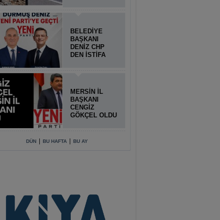
BELEDİYE
BAŞKANI
DENİZ CHP
DEN İSTİFA
ETTİ
MERSİN İL
BAŞKANI
CENGİZ
GÖKÇEL OLDU
|
|
DÜN
BU HAFTA
BU AY