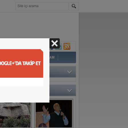
İ
EĞİTİM
YAZAR
YAŞAM
TÖRÜN SEÇTİKLERİ
O GALERİ