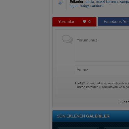
Etiketler:
dacia
,
maxxi koruma
,
kamp
logan
,
lodgy
,
sandero
Yorumlar
0
Facebook Yor
UYARI:
Küfür, hakaret, rencide edici cü
Türkçe karakter kullanılmayan ve büyü
Bu hab
SON EKLENEN
GALERİLER