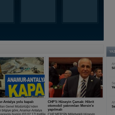
YA
A
S
Se
Ye
-Antalya yolu kapalı
CHP'li Hüseyin Çamak: Hibrit
Ah
otomobil yatırımları Mersin'e
lları Genel Müdürlüğü’nden
Se
yapılmalı
n bilgiye göre, Anamur-Antalya
arayolu bugün (03.02.17) trafiğe
CHP MERSİN Milletvekili Hüseyin