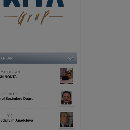
ZARLAR
hmet DOĞAN
ON NOKTA
lahattin Doludeniz
rel Seçimlere Doğru
met Yiğit
vdalıyım Anadoluya