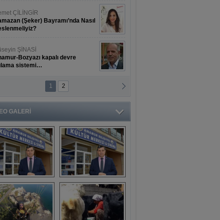
met ÇİLİNGİR
mazan (Şeker) Bayramı’nda Nasıl
slenmeliyiz?
seyin ŞİNASİ
amur-Bozyazı kapalı devre
ulama sistemi…
1
2
ihat ERKAN
amur Deniz Dünyası Antik Sanat
nyesinde Bahar Şöleni
EO GALERİ
aşkan Türe'den 
Mahsun 
ansür açıklaması
Kırmızıgül’ün 
filmine başkan 
Mehmet Türe’den 
sansür!