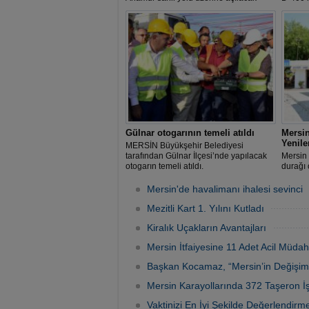
tünel 14 km'lik uzunluğuyla Ovit
kapatıl
Tüneli'nden sonra Türkiye'nin en uzun
ikinci tüneli olacak.
Gülnar otogarının temeli atıldı
Mersin
Yenile
MERSİN Büyükşehir Belediyesi
tarafından Gülnar İlçesi’nde yapılacak
Mersin 
otogarın temeli atıldı.
durağı 
mahalle
modern 
Mersin'de havalimanı ihalesi sevinci
Mezitli Kart 1. Yılını Kutladı
Kiralık Uçakların Avantajları
Mersin İtfaiyesine 11 Adet Acil Müdah
Başkan Kocamaz, “Mersin’in Değişimin
Mersin Karayollarında 372 Taşeron İ
Vaktinizi En İyi Şekilde Değerlendir