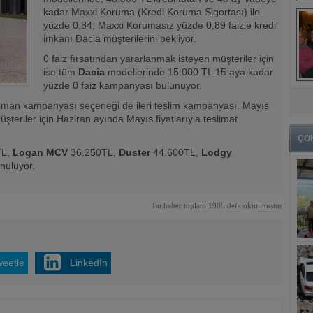
kadar Maxxi Koruma (Kredi Koruma Sigortası) ile
yüzde 0,84, Maxxi Korumasız yüzde 0,89 faizle kredi
imkanı Dacia müşterilerini bekliyor.
0 faiz fırsatından yararlanmak isteyen müşteriler için
ise tüm
Dacia
modellerinde 15.000 TL 15 aya kadar
yüzde 0 faiz kampanyası bulunuyor.
ansman kampanyası seçeneği de ileri teslim kampanyası. Mayıs
şteriler için Haziran ayında Mayıs fiyatlarıyla teslimat
ÇO
TL,
Logan
MCV
36.250TL,
Duster
44.600TL,
Lodgy
nuluyor.
Bu haber toplam 1985 defa okunmuştur
weetle
LinkedIn