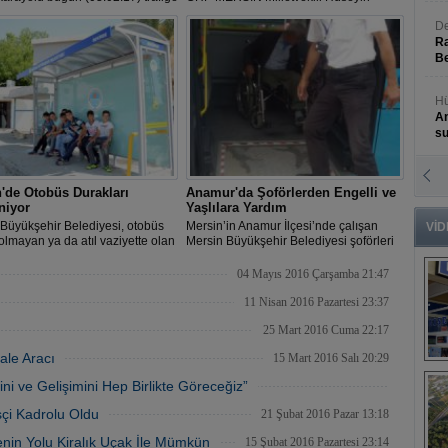
acak.
Çamak, çevre dostu hibrit otomobillerin
De
yaygınlaşması gerektiğinin belirtirken,
hibrit yatırımlar için de Mersin'i önerdi.
Ra
Be
Hü
An
s
N
'de Otobüs Durakları
Anamur'da Şoförlerden Engelli ve
An
niyor
Yaşlılara Yardım
Bü
Büyükşehir Belediyesi, otobüs
Mersin’in Anamur İlçesi’nde çalışan
VİD
olmayan ya da atıl vaziyette olan
Mersin Büyükşehir Belediyesi şoförleri
lerde eski durakları kaldırarak
özellikle engellilerin otobüse binip
otobüs durakları yapıyor.
inmeleri sırasında yardımcı oluyorlar.
04 Mayıs 2016 Çarşamba 21:47
11 Nisan 2016 Pazartesi 23:37
25 Mart 2016 Cuma 22:17
ale Aracı
15 Mart 2016 Salı 20:29
B
s
i ve Gelişimini Hep Birlikte Göreceğiz”
05 Mart 2016 Cumartesi 20:39
şçi Kadrolu Oldu
21 Şubat 2016 Pazar 13:18
menin Yolu Kiralık Uçak İle Mümkün
15 Şubat 2016 Pazartesi 23:14