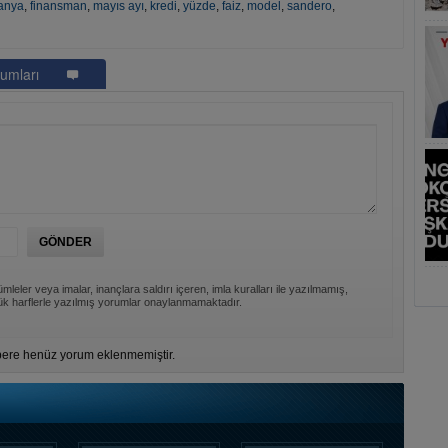
anya
,
finansman
,
mayıs ayı
,
kredi
,
yüzde
,
faiz
,
model
,
sandero
,
umları
mleler veya imalar, inançlara saldırı içeren, imla kuralları ile yazılmamış,
k harflerle yazılmış yorumlar onaylanmamaktadır.
ere henüz yorum eklenmemiştir.