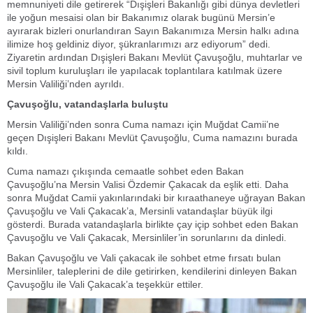
memnuniyeti dile getirerek “Dışişleri Bakanlığı gibi dünya devletleri
ile yoğun mesaisi olan bir Bakanımız olarak bugünü Mersin’e
ayırarak bizleri onurlandıran Sayın Bakanımıza Mersin halkı adına
ilimize hoş geldiniz diyor, şükranlarımızı arz ediyorum” dedi.
Ziyaretin ardından Dışişleri Bakanı Mevlüt Çavuşoğlu, muhtarlar ve
sivil toplum kuruluşları ile yapılacak toplantılara katılmak üzere
Mersin Valiliği’nden ayrıldı.
Çavuşoğlu, vatandaşlarla buluştu
Mersin Valiliği’nden sonra Cuma namazı için Muğdat Camii’ne
geçen Dışişleri Bakanı Mevlüt Çavuşoğlu, Cuma namazını burada
kıldı.
Cuma namazı çıkışında cemaatle sohbet eden Bakan
Çavuşoğlu’na Mersin Valisi Özdemir Çakacak da eşlik etti. Daha
sonra Muğdat Camii yakınlarındaki bir kıraathaneye uğrayan Bakan
Çavuşoğlu ve Vali Çakacak’a, Mersinli vatandaşlar büyük ilgi
gösterdi. Burada vatandaşlarla birlikte çay içip sohbet eden Bakan
Çavuşoğlu ve Vali Çakacak, Mersinliler’in sorunlarını da dinledi.
Bakan Çavuşoğlu ve Vali çakacak ile sohbet etme fırsatı bulan
Mersinliler, taleplerini de dile getirirken, kendilerini dinleyen Bakan
Çavuşoğlu ile Vali Çakacak’a teşekkür ettiler.