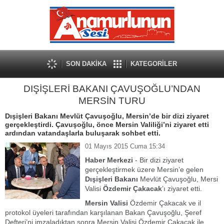
SON DAKİKA
KATEGORİLER
DIŞİŞLERİ BAKANI ÇAVUŞOĞLU’NDAN
MERSİN TURU
Dışişleri Bakanı Mevlüt Çavuşoğlu, Mersin’de bir dizi ziyaret
gerçekleştirdi. Çavuşoğlu, önce Mersin Valiliği’ni ziyaret etti
ardından vatandaşlarla buluşarak sohbet etti.
01 Mayıs 2015 Cuma 15:34
Haber Merkezi
- Bir dizi ziyaret
gerçekleştirmek üzere Mersin’e gelen
Dışişleri Bakanı
Mevlüt Çavuşoğlu, Mersi
Valisi
Özdemir Çakacak
’ı ziyaret etti.
Mersin Valisi
Özdemir Çakacak ve il
protokol üyeleri tarafından karşılanan Bakan Çavuşoğlu, Şeref
Defteri’ni imzaladıktan sonra Mersin Valisi Özdemir Çakacak ile