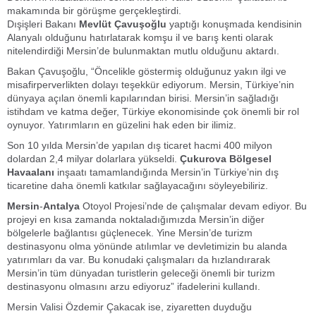
makamında bir görüşme gerçekleştirdi.
Dışişleri Bakanı
Mevlüt Çavuşoğlu
yaptığı konuşmada kendisinin
Alanyalı olduğunu hatırlatarak komşu il ve barış kenti olarak
nitelendirdiği Mersin’de bulunmaktan mutlu olduğunu aktardı.
Bakan Çavuşoğlu, “Öncelikle göstermiş olduğunuz yakın ilgi ve
misafirperverlikten dolayı teşekkür ediyorum. Mersin, Türkiye’nin
dünyaya açılan önemli kapılarından birisi. Mersin’in sağladığı
istihdam ve katma değer, Türkiye ekonomisinde çok önemli bir rol
oynuyor. Yatırımların en güzelini hak eden bir ilimiz.
Son 10 yılda Mersin’de yapılan dış ticaret hacmi 400 milyon
dolardan 2,4 milyar dolarlara yükseldi.
Çukurova Bölgesel
Havaalanı
inşaatı tamamlandığında Mersin’in Türkiye’nin dış
ticaretine daha önemli katkılar sağlayacağını söyleyebiliriz.
Mersin
-
Antalya
Otoyol Projesi’nde de çalışmalar devam ediyor. Bu
projeyi en kısa zamanda noktaladığımızda Mersin’in diğer
bölgelerle bağlantısı güçlenecek. Yine Mersin’de turizm
destinasyonu olma yönünde atılımlar ve devletimizin bu alanda
yatırımları da var. Bu konudaki çalışmaları da hızlandırarak
Mersin’in tüm dünyadan turistlerin geleceği önemli bir turizm
destinasyonu olmasını arzu ediyoruz” ifadelerini kullandı.
Mersin Valisi Özdemir Çakacak ise, ziyaretten duyduğu