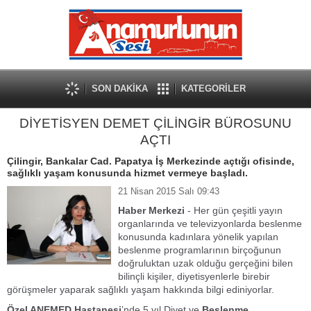
SON DAKİKA
KATEGORİLER
DİYETİSYEN DEMET ÇİLİNGİR BÜROSUNU
AÇTI
Çilingir, Bankalar Cad. Papatya İş Merkezinde açtığı ofisinde,
sağlıklı yaşam konusunda hizmet vermeye başladı.
21 Nisan 2015 Salı 09:43
Haber Merkezi
- Her gün çeşitli yayın
organlarında ve televizyonlarda beslenme
konusunda kadınlara yönelik yapılan
beslenme programlarının birçoğunun
doğruluktan uzak olduğu gerçeğini bilen
bilinçli kişiler, diyetisyenlerle birebir
görüşmeler yaparak sağlıklı yaşam hakkında bilgi ediniyorlar.
Özel ANEMED Hastanesi
’nde 5 yıl Diyet ve
Beslenme