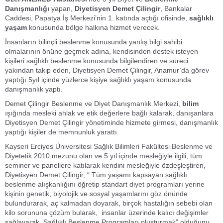
Danışmanlığı
yapan,
Diyetisyen Demet Çilingir
, Bankalar
Caddesi, Papatya İş Merkezi’nin 1. katında açtığı ofisinde,
sağlıklı
yaşam
konusunda bölge halkına hizmet verecek.
İnsanların bilinçli beslenme konusunda yanlış bilgi sahibi
olmalarının önüne geçmek adına, kendisinden destek isteyen
kişileri sağlıklı beslenme konusunda bilgilendiren ve süreci
yakından takip eden, Diyetisyen Demet Çilingir, Anamur’da görev
yaptığı 5yıl içinde yüzlerce kişiye sağlıklı yaşam konusunda
danışmanlık yaptı.
Demet Çilingir Beslenme ve Diyet Danışmanlık Merkezi,
bilim
ışığında mesleki ahlak ve etik değerlere bağlı kalarak, danışanlara
Diyetisyen Demet Çilingir yönetiminde hizmete girmesi, danışmanlık
yaptığı kişiler de memnunluk yarattı.
Kayseri Erciyes Üniversitesi Sağlık Bilimleri Fakültesi Beslenme ve
Diyetetik 2010 mezunu olan ve 5 yıl içinde mesleğiyle ilgili, tüm
seminer ve panellere katılarak kendini mesleğiyle özdeşleştiren,
Diyetisyen Demet Çilingir, “ Tüm yaşamı kapsayan sağlıklı
beslenme alışkanlığını öğretip standart diyet programları yerine
kişinin genetik, biyolojik ve sosyal yaşamlarını göz önünde
bulundurarak, aç kalmadan doyarak, birçok hastalığın sebebi olan
kilo sorununa çözüm bularak, insanlar üzerinde kalıcı değişimler
sağlayarak Sağlıklı Beslenme Programları oluşturmak” olduğunu