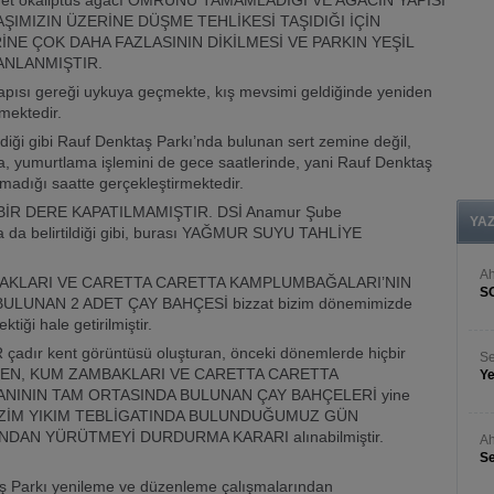
 adet okaliptüs ağacı ÖMRÜNÜ TAMAMLADIĞI VE AĞACIN YAPISI
AŞIMIZIN ÜZERİNE DÜŞME TEHLİKESİ TAŞIDIĞI İÇİN
Ah
İNE ÇOK DAHA FAZLASININ DİKİLMESİ VE PARKIN YEŞİL
Se
ANLANMIŞTIR.
pısı gereği uykuya geçmekte, kış mevsimi geldiğinde yeniden
De
ektedir.
Ra
diği gibi Rauf Denktaş Parkı’nda bulunan sert zemine değil,
Be
, yumurtlama işlemini de gece saatlerinde, yani Rauf Denktaş
lmadığı saatte gerçekleştirmektedir.
Hü
An
İR DERE KAPATILMAMIŞTIR. DSİ Anamur Şube
YA
s
a da belirtildiği gibi, burası YAĞMUR SUYU TAHLİYE
N
ZAMBAKLARI VE CARETTA CARETTA KAMPLUMBAĞALARI’NIN
An
LUNAN 2 ADET ÇAY BAHÇESİ bizzat bizim dönemimizde
Bü
iği hale getirilmiştir.
çadır kent görüntüsü oluşturan, önceki dönemlerde hiçbir
MEYEN, KUM ZAMBAKLARI VE CARETTA CARETTA
NININ TAM ORTASINDA BULUNAN ÇAY BAHÇELERİ yine
, BİZİM YIKIM TEBLİGATINDA BULUNDUĞUMUZ GÜN
NDAN YÜRÜTMEYİ DURDURMA KARARI alınabilmiştir.
ş Parkı yenileme ve düzenleme çalışmalarından