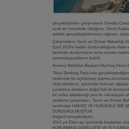
gerçekleştirilen çalışmaların Caretta Ca
uzak bir mesafede olduğunu, Deniz Kapl
şekilde gerçekleştirilmesine rağmen, siya
Çalışmaların Tarım ve Orman Bakanlığı D
Eylül 2025'e kadar durdurulduğunu ifade
tarihinde durdurmanın sona ermesi nedeni
tamamlayacaklarını belirtti.
Anamur Belediye Başkanı Durmuş Deniz bas
"Rauf Denktaş Parkı’nda gerçekleştirdiği
nedeniyle bu açıklamayı yapma zorunlulu
Yeşil alanlarını, içerisinde bulunan ağaçl
yuvalama alanlarını doğal hali ile koruy
bir nefes alabileceği yeni bir rekreasyon 
yenileme çalışmaları, Tarım ve Orman Ba
tarafından HAKSIZ VE HUKUKSUZ BİR 
DURDURULMUŞTUR.
Değerli hemşehrilerim,
2024 yılı Ekim ayı içerisinde başlatıla
KORUNMASI GENELGESİ VE KIYI KANU