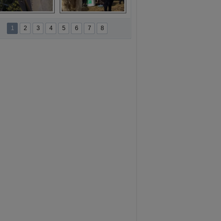
namur'da yamaç 
Toros Dağları'nda 
paraşütüne ilgi 
Hatice Gelin 
1
2
3
4
5
6
7
8
artıyor
belgeseli