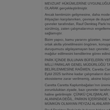
MEVZUAT HÜKÜMLERİNE UYGUNLUĞUN Y
OLARAK gerçekleştirilmiştir.
Ancak kentimizin gelişmesine, daha moder
ihtiyaçları karşılanırken, çevreye de duyar
çevreler tarafından, Rauf Denktaş Parkı’n
sürülmüş, zaten çalışmalarımızı engelleme
sağlamıştır.
Bizim yapıcı, kamu yararını gözeten, insa
ortak akılla yönetilmesini öngören, konuşab
duruşumuzu algılayamayan bazı çevreler, 
mağdur edilmesini kendilerine görev edindi
PARK İÇİNDE BULUNAN BÜFELERİN YE
MİLLİ PARKLAR GENEL MÜDÜRLÜĞÜ T
BELİRLENMESİNE RAĞMEN, Caretta Carett
Eylül 2025 tarihine kadar çalışmaların du
ekosisteme zarar verilmemiş, aksine büyük
Caretta Caretta Kaplumbağaları’nın üreme
zorunluluktan ziyade, bazı çevreler tarafı
haline getirilmiştir. ÇÜNKÜ ÇALIŞMA
ALANINDA DEĞİL, PARKIN İÇERİSİNDE
MÜMKÜN OLMAYAN PEYZAJ ALANLARIN