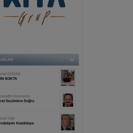
met Yiğit
vdalıyım Anadoluya
met ÇİLİNGİR
mazan (Şeker) Bayramı’nda Nasıl
slenmeliyiz?
seyin ŞİNASİ
amur-Bozyazı kapalı devre
ZARLAR
ulama sistemi…
ihat ERKAN
amur Deniz Dünyası Antik Sanat
nyesinde Bahar Şöleni