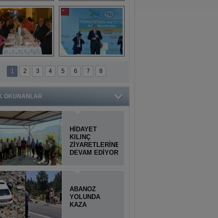
Titiopolis Antik 
Doğan Cüceloğlu, 
Kenti tanıtımı
İstanbul’da Mersinli 
hemşerileriyle 
buluştu
İstanbul'daki 
Anamur'dan 
Anamurlular 
KKTC’ye Su Temin 
1
2
3
4
5
6
7
8
Buluşması
Projesi açılışı 
yapıldı
K OKUNANLAR
HİDAYET
KILINÇ
ZİYARETLERİNE
DEVAM EDİYOR
ABANOZ
YOLUNDA
KAZA