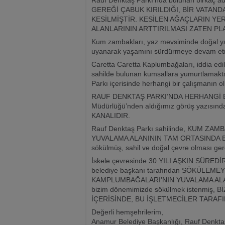
Rauf Denktaş Parkı’nda bulunan birkaç
GEREĞİ ÇABUK KIRILDIĞI, BİR VATAND
KESİLMİŞTİR. KESİLEN AĞAÇLARIN YER
ALANLARININ ARTTIRILMASI ZATEN PL
Kum zambakları, yaz mevsiminde doğal ya
uyanarak yaşamını sürdürmeye devam etm
Caretta Caretta Kaplumbağaları, iddia edil
sahilde bulunan kumsallara yumurtlamakta
Parkı içerisinde herhangi bir çalışmanın o
RAUF DENKTAŞ PARKI’NDA HERHANGİ B
Müdürlüğü’nden aldığımız görüş yazısınd
KANALIDIR.
Rauf Denktaş Parkı sahilinde, KUM 
YUVALAMA ALANININ TAM ORTASINDA BU
sökülmüş, sahil ve doğal çevre olması gerekt
İskele çevresinde 30 YILI AŞKIN SÜREDİR 
belediye başkanı tarafından SÖKÜLE
KAMPLUMBAĞALARI’NIN YUVALAMA ALA
bizim dönemimizde sökülmek istenmiş
İÇERİSİNDE, BU İŞLETMECİLER TARAFI
Değerli hemşehrilerim,
Anamur Belediye Başkanlığı, Rauf Denkta