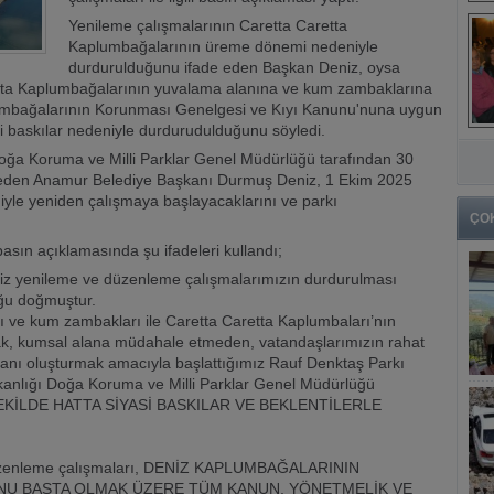
Yenileme çalışmalarının Caretta Caretta
Kaplumbağalarının üreme dönemi nedeniyle
durdurulduğunu ifade eden Başkan Deniz, oysa
retta Kaplumbağalarının yuvalama alanına ve kum zambaklarına
umbağalarının Korunması Genelgesi ve Kıyı Kanunu'nuna uygun
si baskılar nedeniyle durdurudulduğunu söyledi.
oğa Koruma ve Milli Parklar Genel Müdürlüğü tarafından 30
 eden Anamur Belediye Başkanı Durmuş Deniz, 1 Ekim 2025
yle yeniden çalışmaya başlayacaklarını ve parkı
ÇO
ın açıklamasında şu ifadeleri kullandı;
miz yenileme ve düzenleme çalışmalarımızın durdurulması
ğu doğmuştur.
arı ve kum zambakları ile Caretta Caretta Kaplumbaları’nın
arak, kumsal alana müdahale etmeden, vatandaşlarımızın rahat
alanı oluşturmak amacıyla başlattığımız Rauf Denktaş Parkı
kanlığı Doğa Koruma ve Milli Parklar Genel Müdürlüğü
ŞEKİLDE HATTA SİYASİ BASKILAR VE BEKLENTİLERLE
n düzenleme çalışmaları, DENİZ KAPLUMBAĞALARININ
NU BAŞTA OLMAK ÜZERE TÜM KANUN, YÖNETMELİK VE