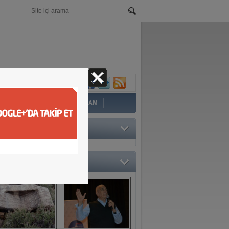
İ
EĞİTİM
YAZAR
YAŞAM
TÖRÜN SEÇTİKLERİ
O GALERİ