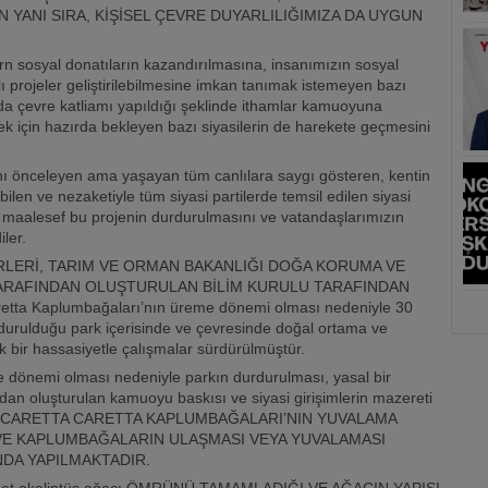
ANI SIRA, KİŞİSEL ÇEVRE DUYARLILIĞIMIZA DA UYGUN
n sosyal donatıların kazandırılmasına, insanımızın sosyal
lı projeler geliştirilebilmesine imkan tanımak istemeyen bazı
da çevre katliamı yapıldığı şeklinde ithamlar kamuoyuna
k için hazırda bekleyen bazı siyasilerin de harekete geçmesini
nı önceleyen ama yaşayan tüm canlılara saygı gösteren, kentin
ilen ve nezaketiyle tüm siyasi partilerde temsil edilen siyasi
maalesef bu projenin durdurulmasını ve vatandaşlarımızın
ler.
RLERİ, TARIM VE ORMAN BAKANLIĞI DOĞA KORUMA VE
ARAFINDAN OLUŞTURULAN BİLİM KURULU TARAFINDAN
a Kaplumbağaları’nın üreme dönemi olması nedeniyle 30
rdurulduğu park içerisinde ve çevresinde doğal ortama ve
 bir hassasiyetle çalışmalar sürdürülmüştür.
A
S
 dönemi olması nedeniyle parkın durdurulması, yasal bir
ndan oluşturulan kamuoyu baskısı ve siyasi girişimlerin mazereti
LAR, CARETTA CARETTA KAPLUMBAĞALARI’NIN YUVALAMA
Se
 VE KAPLUMBAĞALARIN ULAŞMASI VEYA YUVALAMASI
Ye
DA YAPILMAKTADIR.