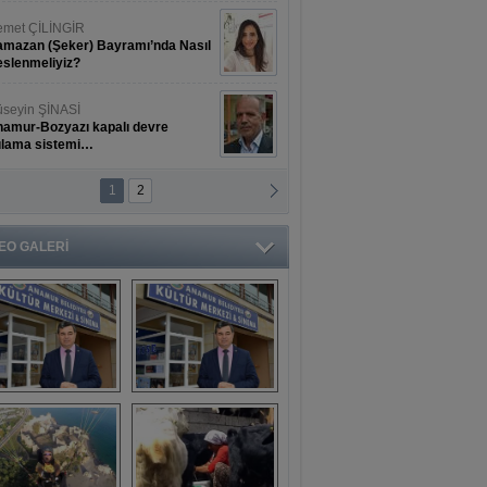
1
2
EO GALERİ
aşkan Türe'den 
Mahsun 
ansür açıklaması
Kırmızıgül’ün 
filmine başkan 
Mehmet Türe’den 
sansür!