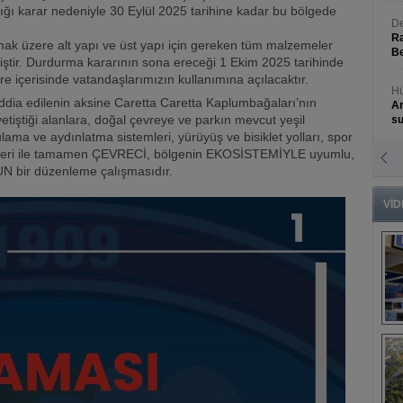
dığı karar nedeniyle 30 Eylül 2025 tarihine kadar bu bölgede
mak üzere alt yapı ve üst yapı için gereken tüm malzemeler
miştir. Durdurma kararının sona ereceği 1 Ekim 2025 tarihinde
re içerisinde vatandaşlarımızın kullanımına açılacaktır.
ddia edilenin aksine Caretta Caretta Kaplumbağaları’nın
tiştiği alanlara, doğal çevreye ve parkın mevcut yeşil
lama ve aydınlatma sistemleri, yürüyüş ve bisiklet yolları, spor
afeleri ile tamamen ÇEVRECİ, bölgenin EKOSİSTEMİYLE uyumlu,
ir düzenleme çalışmasıdır.
VİD
B
s