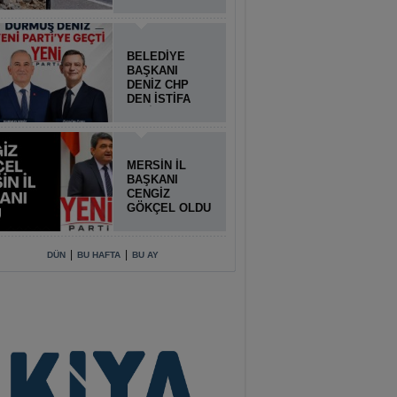
BELEDİYE
BAŞKANI
DENİZ CHP
DEN İSTİFA
ETTİ
MERSİN İL
BAŞKANI
CENGİZ
GÖKÇEL OLDU
|
|
DÜN
BU HAFTA
BU AY
hmet DOĞAN
ON NOKTA
lahattin Doludeniz
rel Seçimlere Doğru