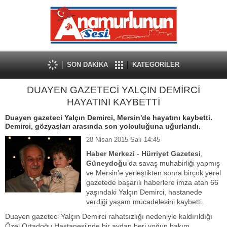
SON DAKİKA
KATEGORİLER
DUAYEN GAZETECİ YALÇIN DEMİRCİ
HAYATINI KAYBETTİ
Duayen gazeteci Yalçın Demirci, Mersin'de hayatını kaybetti.
Demirci, gözyaşları arasında son yolculuğuna uğurlandı.
28 Nisan 2015 Salı 14:45
Haber Merkezi
-
Hürriyet Gazetesi
,
Güneydoğu
’da savaş muhabirliği yapmış
ve Mersin’e yerleştikten sonra birçok yerel
gazetede başarılı haberlere imza atan 66
yaşındaki Yalçın Demirci, hastanede
verdiği yaşam mücadelesini kaybetti.
Duayen gazeteci Yalçın Demirci rahatsızlığı nedeniyle kaldırıldığı
Özel Ortadoğu Hastanesi’nde bir aydan beri yoğun bakım