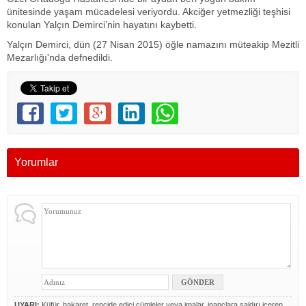
ünitesinde yaşam mücadelesi veriyordu. Akciğer yetmezliği teşhisi
konulan Yalçın Demirci’nin hayatını kaybetti.
Yalçın Demirci, dün (27 Nisan 2015) öğle namazını müteakip Mezitli
Mezarlığı'nda defnedildi.
Yorumlar
UYARI:
Küfür, hakaret, rencide edici cümleler veya imalar, inançlara saldırı içeren,