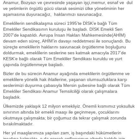
Anamur, Bozyazı ve çevresinde yaşayan işçi,memur, esnaf ve dul
ve yetimlerin örgütlü gücü olarak sesimizi ülke yönetiminin her
aşamasına duyuracağız, haklarımızı savunacağız.
Emeklilerin sendikalaşma süreci 1995’te DİSK’e bağlı Tüm
Emekliler Sendikasının kuruluşu ile başladı. DİSK Emekli Sen
2007’de kapatıldı. Avrupa İnsan Hakları Mahkemesinde(AHİM)
devam eden süreç, AHİM’in davayı reddetmesi ile sonuçlandı. Bu
süreçte emeklilerin haklarını savunacak örgütlenme boşluğunu
doldurmak, emeklilerin seslerine ses katmak amacıyla 2017’de
KESK’e bağlı olarak Tüm Emekliler Sendikası kuruldu ve yurt
çapında örgütlenmeye başladı.
Bizler de bu sürecin Anamur ayağında emeklilerin örgütlenme ve
emeklilere yönelik hak ihlallerine, yaşanan olumsuzluklara karşı
seslerimizi duyurma çabasıyla Mersin şubesine bağlı olarak Tüm
Emekliler Sendikası Anamur Temsilciliği olarak çalışmalara
başladık.
Ülkemizde yaklaşık 12 milyon emekliyiz. Önemli kısmımız yoksulluk
sınırının altında bir emekli maaşı ile geçinmeye, çocuklarını
okutmaya çalışmakta; bir çoğumuz da tekrar çalışmak zorunda
bırakılmaktadır.
Her yıl maaşlarımıza yapılan zam, iş başındaki hükümetlerin
insafına kalmakta, o da gerçek enflasyonun altında kaldığı için