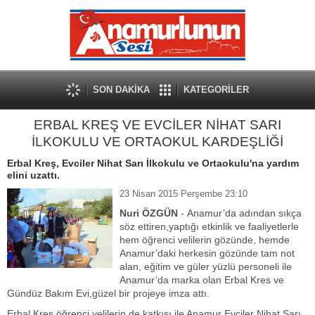
SON DAKİKA
KATEGORİLER
ERBAL KREŞ VE EVCİLER NİHAT SARI
İLKOKULU VE ORTAOKUL KARDEŞLİĞİ
Erbal Kreş, Evciler Nihat Sarı İlkokulu ve Ortaokulu'na yardım
elini uzattı.
23 Nisan 2015 Perşembe 23:10
Nuri ÖZGÜN
- Anamur’da adından sıkça
söz ettiren,yaptığı etkinlik ve faaliyetlerle
hem öğrenci velilerin gözünde, hemde
Anamur’daki herkesin gözünde tam not
alan, eğitim ve güler yüzlü personeli ile
Anamur’da marka olan Erbal Kres ve
Gündüz Bakım Evi,güzel bir projeye imza attı.
Erbal Kreş öğrenci velilerin de katkısı ile Anamur Evciler Nihat Sarı