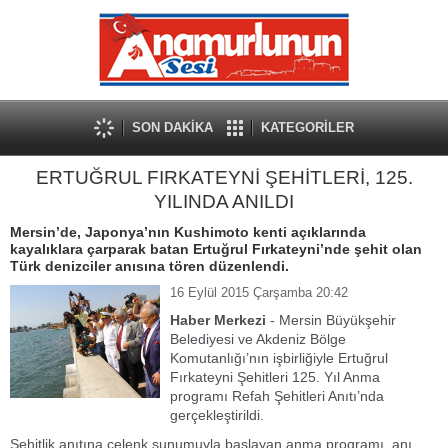
SON DAKİKA
KATEGORİLER
ERTUĞRUL FIRKATEYNİ ŞEHİTLERİ, 125.
YILINDA ANILDI
Mersin’de, Japonya’nın Kushimoto kenti açıklarında
kayalıklara çarparak batan Ertuğrul Fırkateyni’nde şehit olan
Türk denizciler anısına tören düzenlendi.
16 Eylül 2015 Çarşamba 20:42
Haber Merkezi
- Mersin Büyükşehir
Belediyesi ve Akdeniz Bölge
Komutanlığı’nın işbirliğiyle Ertuğrul
Fırkateyni Şehitleri 125. Yıl Anma
programı Refah Şehitleri Anıtı’nda
gerçekleştirildi.
Şehitlik anıtına çelenk sunumuyla başlayan anma programı, anı