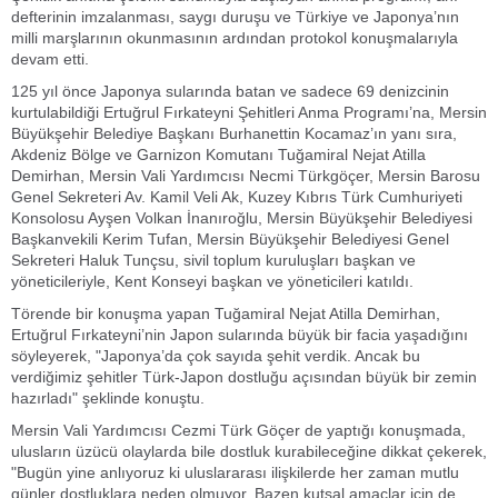
defterinin imzalanması, saygı duruşu ve Türkiye ve Japonya’nın
milli marşlarının okunmasının ardından protokol konuşmalarıyla
devam etti.
125 yıl önce Japonya sularında batan ve sadece 69 denizcinin
kurtulabildiği Ertuğrul Fırkateyni Şehitleri Anma Programı’na, Mersin
Büyükşehir Belediye Başkanı Burhanettin Kocamaz’ın yanı sıra,
Akdeniz Bölge ve Garnizon Komutanı Tuğamiral Nejat Atilla
Demirhan, Mersin Vali Yardımcısı Necmi Türkgöçer, Mersin Barosu
Genel Sekreteri Av. Kamil Veli Ak, Kuzey Kıbrıs Türk Cumhuriyeti
Konsolosu Ayşen Volkan İnanıroğlu, Mersin Büyükşehir Belediyesi
Başkanvekili Kerim Tufan, Mersin Büyükşehir Belediyesi Genel
Sekreteri Haluk Tunçsu, sivil toplum kuruluşları başkan ve
yöneticileriyle, Kent Konseyi başkan ve yöneticileri katıldı.
Törende bir konuşma yapan Tuğamiral Nejat Atilla Demirhan,
Ertuğrul Fırkateyni’nin Japon sularında büyük bir facia yaşadığını
söyleyerek, "Japonya’da çok sayıda şehit verdik. Ancak bu
verdiğimiz şehitler Türk-Japon dostluğu açısından büyük bir zemin
hazırladı" şeklinde konuştu.
Mersin Vali Yardımcısı Cezmi Türk Göçer de yaptığı konuşmada,
ulusların üzücü olaylarda bile dostluk kurabileceğine dikkat çekerek,
"Bugün yine anlıyoruz ki uluslararası ilişkilerde her zaman mutlu
günler dostluklara neden olmuyor. Bazen kutsal amaçlar için de