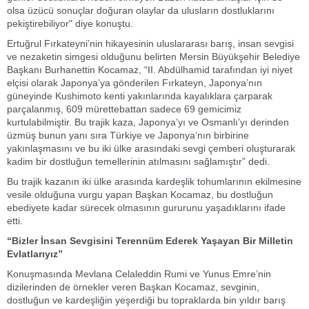
olsa üzücü sonuçlar doğuran olaylar da ulusların dostluklarını
pekiştirebiliyor" diye konuştu.
Ertuğrul Fırkateyni’nin hikayesinin uluslararası barış, insan sevgisi
ve nezaketin simgesi olduğunu belirten Mersin Büyükşehir Belediye
Başkanı Burhanettin Kocamaz, “II. Abdülhamid tarafından iyi niyet
elçisi olarak Japonya’ya gönderilen Fırkateyn, Japonya’nın
güneyinde Kushimoto kenti yakınlarında kayalıklara çarparak
parçalanmış, 609 mürettebattan sadece 69 gemicimiz
kurtulabilmiştir. Bu trajik kaza, Japonya’yı ve Osmanlı’yı derinden
üzmüş bunun yanı sıra Türkiye ve Japonya’nın birbirine
yakınlaşmasını ve bu iki ülke arasındaki sevgi çemberi oluşturarak
kadim bir dostluğun temellerinin atılmasını sağlamıştır” dedi.
Bu trajik kazanın iki ülke arasında kardeşlik tohumlarının ekilmesine
vesile olduğuna vurgu yapan Başkan Kocamaz, bu dostluğun
ebediyete kadar sürecek olmasının gururunu yaşadıklarını ifade
etti.
“Bizler İnsan Sevgisini Terennüm Ederek Yaşayan Bir Milletin
Evlatlarıyız”
Konuşmasında Mevlana Celaleddin Rumi ve Yunus Emre’nin
dizilerinden de örnekler veren Başkan Kocamaz, sevginin,
dostluğun ve kardeşliğin yeşerdiği bu topraklarda bin yıldır barış