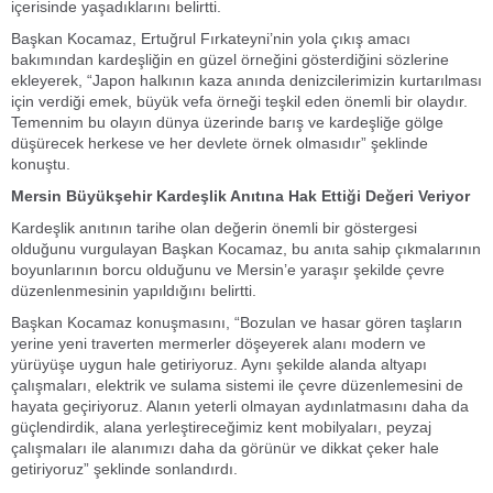
içerisinde yaşadıklarını belirtti.
Başkan Kocamaz, Ertuğrul Fırkateyni’nin yola çıkış amacı
bakımından kardeşliğin en güzel örneğini gösterdiğini sözlerine
ekleyerek, “Japon halkının kaza anında denizcilerimizin kurtarılması
için verdiği emek, büyük vefa örneği teşkil eden önemli bir olaydır.
Temennim bu olayın dünya üzerinde barış ve kardeşliğe gölge
düşürecek herkese ve her devlete örnek olmasıdır” şeklinde
konuştu.
Mersin Büyükşehir Kardeşlik Anıtına Hak Ettiği Değeri Veriyor
Kardeşlik anıtının tarihe olan değerin önemli bir göstergesi
olduğunu vurgulayan Başkan Kocamaz, bu anıta sahip çıkmalarının
boyunlarının borcu olduğunu ve Mersin’e yaraşır şekilde çevre
düzenlenmesinin yapıldığını belirtti.
Başkan Kocamaz konuşmasını, “Bozulan ve hasar gören taşların
yerine yeni traverten mermerler döşeyerek alanı modern ve
yürüyüşe uygun hale getiriyoruz. Aynı şekilde alanda altyapı
çalışmaları, elektrik ve sulama sistemi ile çevre düzenlemesini de
hayata geçiriyoruz. Alanın yeterli olmayan aydınlatmasını daha da
güçlendirdik, alana yerleştireceğimiz kent mobilyaları, peyzaj
çalışmaları ile alanımızı daha da görünür ve dikkat çeker hale
getiriyoruz” şeklinde sonlandırdı.