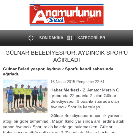
SON DAKİKA
KATEGORİLER
GÜLNAR BELEDİYESPOR, AYDINCIK SPOR’U
AĞIRLADI
Gülnar Belediyespor, Aydıncık Spor’u kendi sahasında
ağırladı.
16 Nisan 2015 Perşembe 22:51
Haber Merkezi -
2. Amatör Mersin C
grubunda 22 puanla 2. olan Gülnar
Belediyespor, 9 puanla 7.sırada olan
Aydıncık Spor ile karşılaştı.
Gülnar Belediyespor maçın ilk yarısını
attığı bir golle tamamladı. Maçın İkinci yarısında ardı ardına atak
yapan Aydıncık Spor, rakip kalede gol bulamazken, Gülnar
Belediyespor attığı golle skoru 2-0'a getirdi.
Maçta başka gol