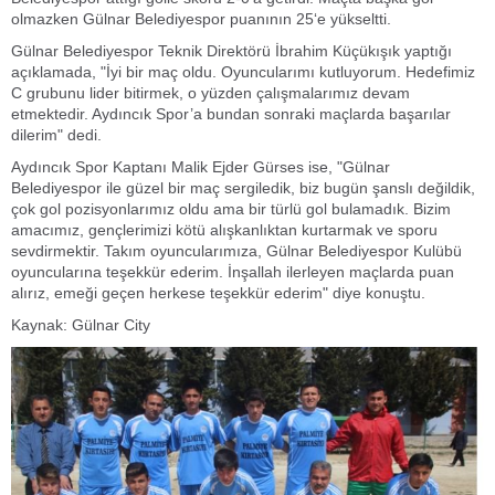
olmazken Gülnar Belediyespor puanının 25‘e yükseltti.
Gülnar Belediyespor Teknik Direktörü İbrahim Küçükışık yaptığı
açıklamada, "İyi bir maç oldu. Oyuncularımı kutluyorum. Hedefimiz
C grubunu lider bitirmek, o yüzden çalışmalarımız devam
etmektedir. Aydıncık Spor’a bundan sonraki maçlarda başarılar
dilerim" dedi.
Aydıncık Spor Kaptanı Malik Ejder Gürses ise, "Gülnar
Belediyespor ile güzel bir maç sergiledik, biz bugün şanslı değildik,
çok gol pozisyonlarımız oldu ama bir türlü gol bulamadık. Bizim
amacımız, gençlerimizi kötü alışkanlıktan kurtarmak ve sporu
sevdirmektir. Takım oyuncularımıza, Gülnar Belediyespor Kulübü
oyuncularına teşekkür ederim. İnşallah ilerleyen maçlarda puan
alırız, emeği geçen herkese teşekkür ederim" diye konuştu.
Kaynak: Gülnar City