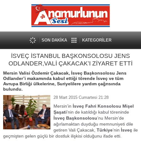
SON DAKİKA
KATEGORİLER
İSVEÇ İSTANBUL BAŞKONSOLOSU JENS
ODLANDER,VALİ ÇAKACAK’I ZİYARET ETTİ
Mersin Valisi Özdemir Çakacak, İsveç Başkonsolosu Jens
Odlander’i makamında kabul ettiği törende İsveç ve tüm
Avrupa Birliği ülkelerine, Suriyelilere yardım çağrısında
bulundu.
28 Mart 2015 Cumartesi 21:28
Mersin’in
İsveç Fahri Konsolosu Mişel
Şaşati
’nin de katıldığı kabul töreninde
İsveç Başkonsolosu
’nu Mersin’de
ağırlamaktan duyduğu memnuniyeti dile
getiren Vali Çakacak,
Türkiye
’nin
İsveç
ile
geçmişten gelen güçlü bir dostluk ilişkisi olduğunu ifade etti.