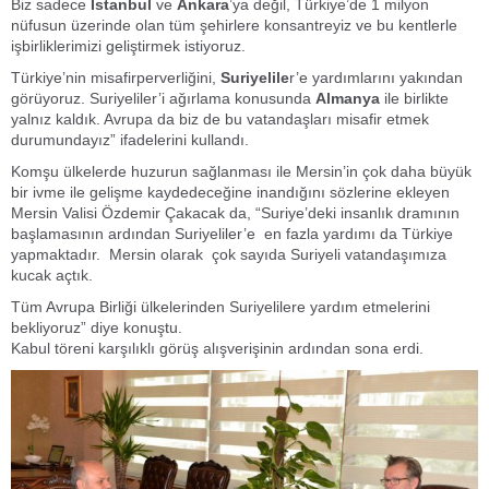
Biz sadece
İstanbul
ve
Ankara
’ya değil, Türkiye’de 1 milyon
nüfusun üzerinde olan tüm şehirlere konsantreyiz ve bu kentlerle
işbirliklerimizi geliştirmek istiyoruz.
Türkiye’nin misafirperverliğini,
Suriyelile
r’e yardımlarını yakından
görüyoruz. Suriyeliler’i ağırlama konusunda
Almanya
ile birlikte
yalnız kaldık. Avrupa da biz de bu vatandaşları misafir etmek
durumundayız” ifadelerini kullandı.
Komşu ülkelerde huzurun sağlanması ile Mersin’in çok daha büyük
bir ivme ile gelişme kaydedeceğine inandığını sözlerine ekleyen
Mersin Valisi Özdemir Çakacak da, “Suriye’deki insanlık dramının
başlamasının ardından Suriyeliler’e en fazla yardımı da Türkiye
yapmaktadır. Mersin olarak çok sayıda Suriyeli vatandaşımıza
kucak açtık.
Tüm Avrupa Birliği ülkelerinden Suriyelilere yardım etmelerini
bekliyoruz” diye konuştu.
Kabul töreni karşılıklı görüş alışverişinin ardından sona erdi.