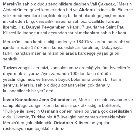
Mersin
’in sahip olduğu zenginliklere değinen Vali Çakacak, “Mersin
Akdeniz’in en güzel kentlerinden biri ve
Akdeniz
’in incisidir. Binlerce
yıllık medeniyetlere beşiklik etmiş bir kent olarak geçmişten bize
intikal eden birçok insanlık mirasına sahibiz. Özellikle
Tarsus
ilçemiz,
Hz. Danyal Peygamber
’in kabri, 7 uyurlar ve Saint Paul
Kilisesi ile inanç turizmi açısından tarihi mekanlara sahip bir kent.
Mersin’in liman kenti kimliği nedeniyle 1840’lı yıllardan sonra 40 yıl
içinde ilimizde 12 ülkenin konsoloslukları kurulmuş. Dolayısıyla
farklı inançtan insanlarımızın bir arada kardeşçe yaşadığı bir
şehirdir.
Turizm
zenginliklerimizi, konsolosumuz aracılığıyla tüm İsveçliler’e
duyurmak istiyoruz. Aynı zamanda 100’den fazla ürünün
yetiştirildiği,
muz
ve limonun büyük bölümünü üreten bir tarım
şehriyiz. Mersin, sahip olduğu potansiyelleri çok daha iyi
kullanabilecek bir yer” dedi.
İsveç Konsolosu Jens Odlander
ise, Mersin’in sıcak havasının ve
sahip olduğu zenginliklerin kendisini çok etkilediğini belirterek,
“Türkiye ile İsveç’in
Osmanlı
döneminden bu yana çok özel ilişkileri
oldu. Ülkemiz, Türkiye’nin
AB
üyeliğini her zaman desteklemiştir.
Mersin’den çok etkilendik.
Ortodoks Kilisesi
’ne yapılan
restorasyon için teşekkür ederiz.