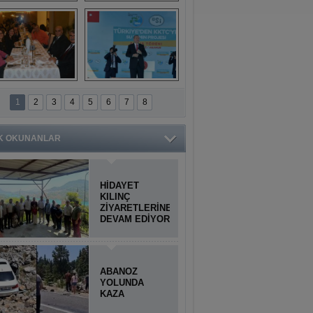
Titiopolis Antik 
Doğan Cüceloğlu, 
Kenti tanıtımı
İstanbul’da Mersinli 
hemşerileriyle 
buluştu
İstanbul'daki 
Anamur'dan 
Anamurlular 
KKTC’ye Su Temin 
1
2
3
4
5
6
7
8
Buluşması
Projesi açılışı 
yapıldı
K OKUNANLAR
HİDAYET
KILINÇ
ZİYARETLERİNE
DEVAM EDİYOR
ABANOZ
YOLUNDA
KAZA