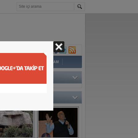
İ
EĞİTİM
YAZAR
YAŞAM
TÖRÜN SEÇTİKLERİ
O GALERİ