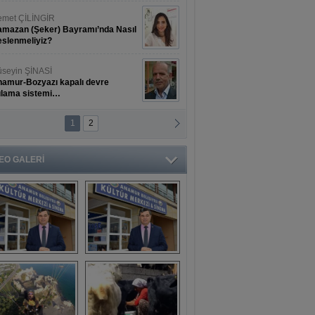
met ÇİLİNGİR
mazan (Şeker) Bayramı’nda Nasıl
slenmeliyiz?
seyin ŞİNASİ
amur-Bozyazı kapalı devre
ulama sistemi…
1
2
ihat ERKAN
amur Deniz Dünyası Antik Sanat
nyesinde Bahar Şöleni
EO GALERİ
aşkan Türe'den 
Mahsun 
ansür açıklaması
Kırmızıgül’ün 
filmine başkan 
Mehmet Türe’den 
sansür!