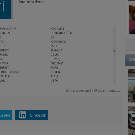
İşte tam liste:
ÇO
Bu haber toplam 1018 defa okunmuştur
weetle
LinkedIn