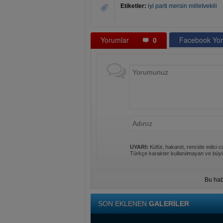
Etiketler:
iyi parti mersin milletvekili
Yorumlar
0
Facebook Yor
UYARI:
Küfür, hakaret, rencide edici cü
Türkçe karakter kullanılmayan ve büyü
Bu hab
SON EKLENEN
GALERİLER