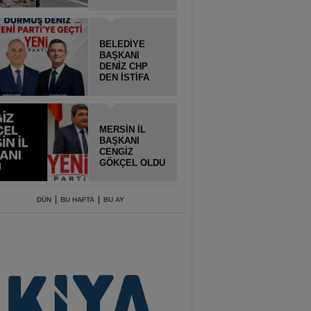
BELEDİYE
BAŞKANI
DENİZ CHP
DEN İSTİFA
ETTİ
MERSİN İL
BAŞKANI
CENGİZ
GÖKÇEL OLDU
|
|
DÜN
BU HAFTA
BU AY