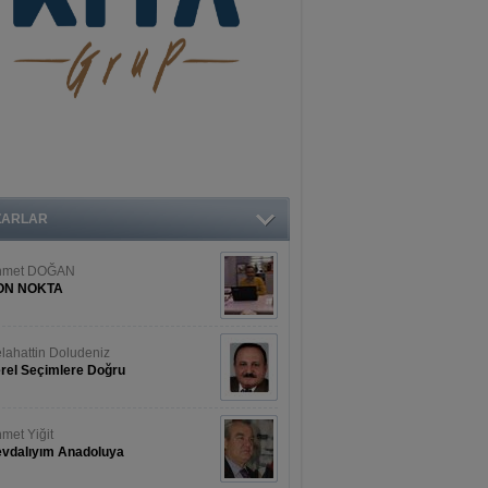
ZARLAR
hmet DOĞAN
ON NOKTA
lahattin Doludeniz
rel Seçimlere Doğru
met Yiğit
vdalıyım Anadoluya