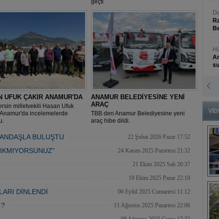
geçti
De
Ra
Be
Hü
An
s
N
An
N UFUK ÇAKIR ANAMUR'DA
ANAMUR BELEDİYESİNE YENİ
Bü
ARAÇ
sin milletvekili Hasan Ufuk
VİD
Anamur'da incelemelerde
TBB den Anamur Belediyesine yeni
u.
araç hibe dildi.
TANDAŞLA BULUŞTU
22 Şubat 2026 Pazar 17:52
ÇIKMIYORSUNUZ"
24 Kasım 2025 Pazartesi 21:32
21 Ekim 2025 Salı 20:37
19 Ekim 2025 Pazar 22:19
B
s
LARI DİNLENDİ
06 Eylül 2025 Cumartesi 11:12
 ?
11 Ağustos 2025 Pazartesi 22:06