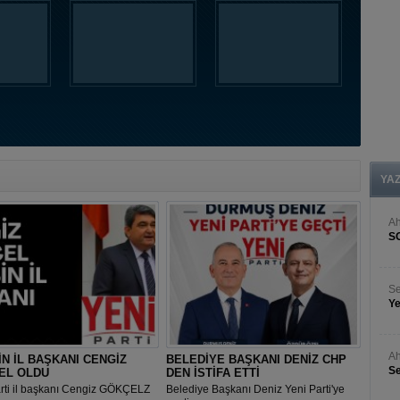
YA
A
S
Se
Ye
Ah
N İL BAŞKANI CENGİZ
BELEDİYE BAŞKANI DENİZ CHP
Se
EL OLDU
DEN İSTİFA ETTİ
arti il başkanı Cengiz GÖKÇELZ
Belediye Başkanı Deniz Yeni Parti'ye