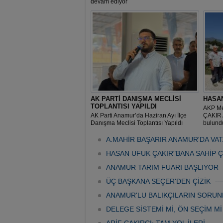
devam ediyor
AK PARTİ DANIŞMA MECLİSİ
HASA
TOPLANTISI YAPILDI
AKP Mer
AK Parti Anamur’da Haziran Ayı İlçe
ÇAKIR 
Danışma Meclisi Toplantısı Yapıldı
bulund
A.MAHİR BAŞARIR ANAMUR'DA VA
HASAN UFUK ÇAKIR"BANA SAHİP 
ANAMUR TARIM FUARI BAŞLIYOR
ÜÇ BAŞKANA SEÇER'DEN ÇİZİK
ANAMUR'LU BALIKÇILARIN SORUN
DELEGE SİSTEMİ Mİ, ÖN SEÇİM Mİ