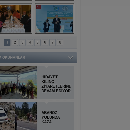
Titiopolis Antik 
Doğan Cüceloğlu, 
Kenti tanıtımı
İstanbul’da Mersinli 
hemşerileriyle 
buluştu
İstanbul'daki 
Anamur'dan 
Anamurlular 
KKTC’ye Su Temin 
1
2
3
4
5
6
7
8
Buluşması
Projesi açılışı 
yapıldı
K OKUNANLAR
HİDAYET
KILINÇ
ZİYARETLERİNE
DEVAM EDİYOR
ABANOZ
YOLUNDA
KAZA