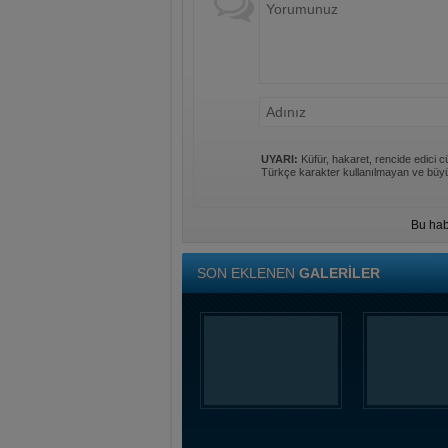
UYARI:
Küfür, hakaret, rencide edici cü
Türkçe karakter kullanılmayan ve büyü
Bu hab
SON EKLENEN
GALERİLER