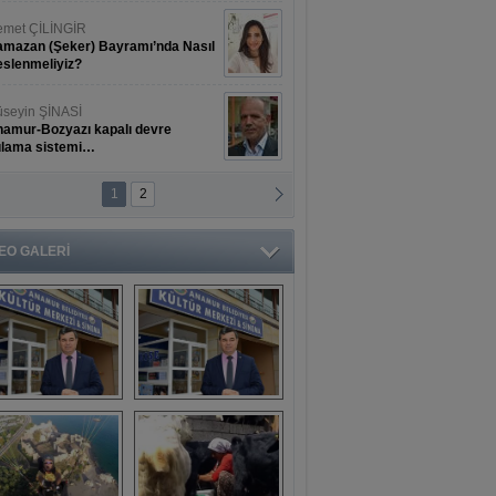
met ÇİLİNGİR
mazan (Şeker) Bayramı’nda Nasıl
slenmeliyiz?
seyin ŞİNASİ
amur-Bozyazı kapalı devre
ulama sistemi…
1
2
ihat ERKAN
amur Deniz Dünyası Antik Sanat
nyesinde Bahar Şöleni
EO GALERİ
aşkan Türe'den 
Mahsun 
ansür açıklaması
Kırmızıgül’ün 
filmine başkan 
Mehmet Türe’den 
sansür!