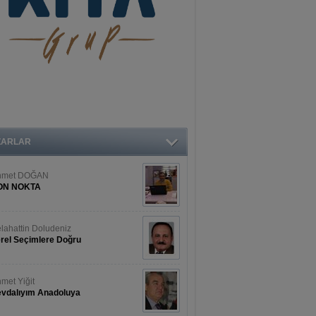
ZARLAR
hmet DOĞAN
ON NOKTA
lahattin Doludeniz
rel Seçimlere Doğru
met Yiğit
vdalıyım Anadoluya