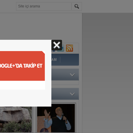
İ
EĞİTİM
YAZAR
YAŞAM
TÖRÜN SEÇTİKLERİ
O GALERİ