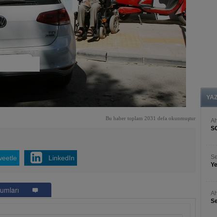
YA
Bu haber toplam 2031 defa okunmuştur
A
S
Se
weetle
LinkedIn
Ye
umları
Ah
Se