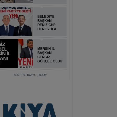
BELEDİYE
BAŞKANI
DENİZ CHP
DEN İSTİFA
ETTİ
MERSİN İL
BAŞKANI
CENGİZ
GÖKÇEL OLDU
|
|
DÜN
BU HAFTA
BU AY