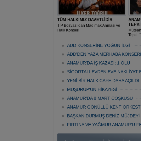
TÜM HALKIMIZ DAVETLİDİR
ANAM
TEPK
TİP Bozyazı’dan Madımak Anması ve
Halk Konseri
Müteah
Tepki: 
Geldi”
ADD KONSERİNE YOĞUN İLGİ
ADD'DEN YAZA MERHABA KONSER
ANAMUR'DA İŞ KAZASI; 1 ÖLÜ
SİGORTALI EVDEN EVE NAKLİYAT 
YENİ BİR HALK CAFE DAHA AÇILDI
MUŞURUP'UN HİKAYESİ
ANAMUR'DA 8 MART COŞKUSU
ANAMUR GÖNÜLLÜ KENT ORKEST
BAŞKAN DURMUŞ DENİZ MÜJDEYİ
FIRTINA VE YAĞMUR ANAMUR'U FE