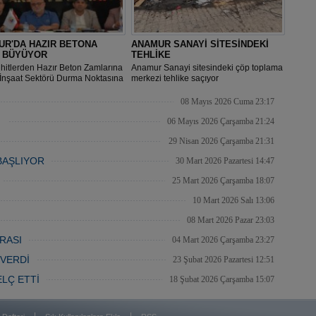
UR'DA HAZIR BETONA
ANAMUR SANAYİ SİTESİNDEKİ
İ BÜYÜYOR
TEHLİKE
hitlerden Hazır Beton Zamlarına
Anamur Sanayi sitesindeki çöp toplama
“İnşaat Sektörü Durma Noktasına
merkezi tehlike saçıyor
08 Mayıs 2026 Cuma 23:17
İ
06 Mayıs 2026 Çarşamba 21:24
29 Nisan 2026 Çarşamba 21:31
BAŞLIYOR
30 Mart 2026 Pazartesi 14:47
25 Mart 2026 Çarşamba 18:07
10 Mart 2026 Salı 13:06
08 Mart 2026 Pazar 23:03
RASI
04 Mart 2026 Çarşamba 23:27
 VERDİ
23 Şubat 2026 Pazartesi 12:51
LÇ ETTİ
18 Şubat 2026 Çarşamba 15:07