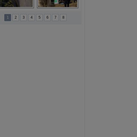
namur'da yamaç 
Toros Dağları'nda 
paraşütüne ilgi 
Hatice Gelin 
1
2
3
4
5
6
7
8
artıyor
belgeseli