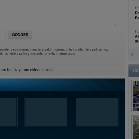
De
Ra
Be
Hü
An
s
mleler veya imalar, inançlara saldırı içeren, imla kuralları ile yazılmamış,
k harflerle yazılmış yorumlar onaylanmamaktadır.
N
An
Bü
ere henüz yorum eklenmemiştir.
VİD
B
s