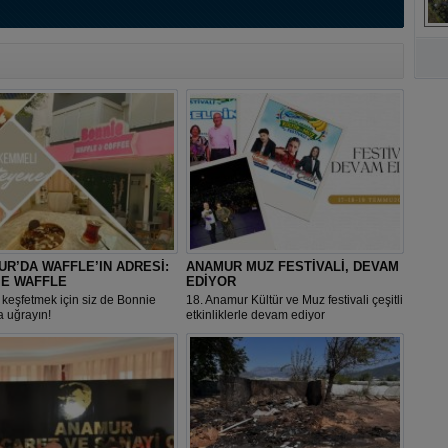
A
R’DA WAFFLE’IN ADRESİ:
ANAMUR MUZ FESTİVALİ, DEVAM
IE WAFFLE
EDİYOR
 keşfetmek için siz de Bonnie
18. Anamur Kültür ve Muz festivali çeşitli
a uğrayın!
etkinliklerle devam ediyor