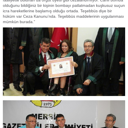
faaliyette bulunan da örgüt üyesi gibi cezalandırılıyor. Canlı bomba
olduğunu bildiğiniz bir kişinin bombayı patlatmadan kuşkusuz suçun
icra hareketlerine başlamış olduğu ortada. Teşebbüs diye bir
hüküm var Ceza Kanunu’nda. Teşebbüs maddelerinin uygulanması
mümkün burada.”