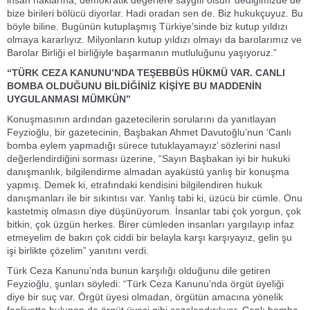
insan haklarına, demokratik değerlere saygılı olsun’ dediğimizde de
bize birileri bölücü diyorlar. Hadi oradan sen de. Biz hukukçuyuz. Bu
böyle biline. Bugünün kutuplaşmış Türkiye’sinde biz kutup yıldızı
olmaya kararlıyız. Milyonların kutup yıldızı olmayı da barolarımız ve
Barolar Birliği el birliğiyle başarmanın mutluluğunu yaşıyoruz.”
“TÜRK CEZA KANUNU’NDA TEŞEBBÜS HÜKMÜ VAR. CANLI
BOMBA OLDUĞUNU BİLDİĞİNİZ KİŞİYE BU MADDENİN
UYGULANMASI MÜMKÜN”
Konuşmasının ardından gazetecilerin sorularını da yanıtlayan
Feyzioğlu, bir gazetecinin, Başbakan Ahmet Davutoğlu’nun ‘Canlı
bomba eylem yapmadığı sürece tutuklayamayız’ sözlerini nasıl
değerlendirdiğini sorması üzerine, “Sayın Başbakan iyi bir hukuki
danışmanlık, bilgilendirme almadan ayaküstü yanlış bir konuşma
yapmış. Demek ki, etrafındaki kendisini bilgilendiren hukuk
danışmanları ile bir sıkıntısı var. Yanlış tabi ki, üzücü bir cümle. Onu
kastetmiş olmasın diye düşünüyorum. İnsanlar tabi çok yorgun, çok
bitkin, çok üzgün herkes. Birer cümleden insanları yargılayıp infaz
etmeyelim de bakın çok ciddi bir belayla karşı karşıyayız, gelin şu
işi birlikte çözelim” yanıtını verdi.
Türk Ceza Kanunu’nda bunun karşılığı olduğunu dile getiren
Feyzioğlu, şunları söyledi: “Türk Ceza Kanunu’nda örgüt üyeliği
diye bir suç var. Örgüt üyesi olmadan, örgütün amacına yönelik