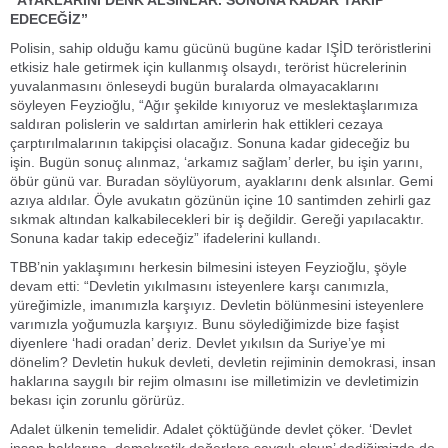
“AYAKLARINI DENK ALSINLAR. SONUNA KADAR TAKİP
EDECEĞİZ”
Polisin, sahip olduğu kamu gücünü bugüne kadar IŞİD teröristlerini
etkisiz hale getirmek için kullanmış olsaydı, terörist hücrelerinin
yuvalanmasını önleseydi bugün buralarda olmayacaklarını
söyleyen Feyzioğlu, “Ağır şekilde kınıyoruz ve meslektaşlarımıza
saldıran polislerin ve saldırtan amirlerin hak ettikleri cezaya
çarptırılmalarının takipçisi olacağız. Sonuna kadar gideceğiz bu
işin. Bugün sonuç alınmaz, ‘arkamız sağlam’ derler, bu işin yarını,
öbür günü var. Buradan söylüyorum, ayaklarını denk alsınlar. Gemi
azıya aldılar. Öyle avukatın gözünün içine 10 santimden zehirli gaz
sıkmak altından kalkabilecekleri bir iş değildir. Gereği yapılacaktır.
Sonuna kadar takip edeceğiz” ifadelerini kullandı.
TBB’nin yaklaşımını herkesin bilmesini isteyen Feyzioğlu, şöyle
devam etti: “Devletin yıkılmasını isteyenlere karşı canımızla,
yüreğimizle, imanımızla karşıyız. Devletin bölünmesini isteyenlere
varımızla yoğumuzla karşıyız. Bunu söylediğimizde bize faşist
diyenlere ‘hadi oradan’ deriz. Devlet yıkılsın da Suriye’ye mi
dönelim? Devletin hukuk devleti, devletin rejiminin demokrasi, insan
haklarına saygılı bir rejim olmasını ise milletimizin ve devletimizin
bekası için zorunlu görürüz.
Adalet ülkenin temelidir. Adalet çöktüğünde devlet çöker. ‘Devlet