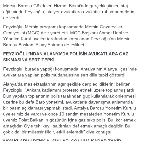
Mersin Barosu Gökdelen Hizmet Birimi’nde gerçekleştirilen staj
eğitiminde Feyzioğlu, stajyer avukatlara avukatlık ruhsatnamelerini
de verdi.
Feyzioğlu, Mersin programı kapsamında Mersin Gazeteciler
Cemiyeti’ni (MGC) de ziyaret etti. MGC Başkanı Ahmet Ünal ve
Yönetim Kurul üyeleri tarafından karşılanan Feyzioğlu’na Mersin
Barosu Başkanı Alpay Antmen de eşlik etti.
FEYZİOĞLU’NDAN ALANYA’DA POLİSİN AVUKATLARA GAZ
SIKMASINA SERT TEPKİ
Feyzioğlu, burada yaptığı konuşmada, Antalya’nın Alanya İlçesi'nde
avukatlara yapılan polis müdahalesine sert dille tepki gösterdi.
Alanya’da meslektaşlarının ağır şekilde darp edildiklerini belirten
Feyzioğlu, “Ankara katliamını protesto etmek üzere toplanmışlardı.
Dün yapılan toplantının polis tarafından güç kullanılarak önlenmesi
üzerine bu defa Baro yönetimi, avukatlarla dayanışma anlamında
bir basın açıklaması yapmak istedi. Antalya Barosu Yönetim Kurulu
üyelerimiz de vardı ve önce 10 santim mesafeden Yönetim Kurulu
üyemiz Polat Balkan’ın gözünün içine gaz sıktı polis. Bu, kör etmek
amaçlıdır. Öyle tehlikeyi, saldırıları def etmek amaçlı değildir. Bu,
çok ciddi bir müessir fiildir, etkili eylemdir” diye konuştu.