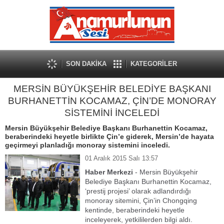
SON DAKİKA
KATEGORİLER
MERSİN BÜYÜKŞEHİR BELEDİYE BAŞKANI
BURHANETTİN KOCAMAZ, ÇİN’DE MONORAY
SİSTEMİNİ İNCELEDİ
Mersin Büyükşehir Belediye Başkanı Burhanettin Kocamaz,
beraberindeki heyetle birlikte Çin’e giderek, Mersin’de hayata
geçirmeyi planladığı monoray sistemini inceledi.
01 Aralık 2015 Salı 13:57
Haber Merkezi
- Mersin Büyükşehir
Belediye Başkanı Burhanettin Kocamaz,
‘prestij projesi’ olarak adlandırdığı
monoray sitemini, Çin’in Chongqing
kentinde, beraberindeki heyetle
inceleyerek, yetkililerden bilgi aldı.