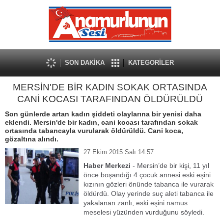
SON DAKİKA
KATEGORİLER
MERSİN'DE BİR KADIN SOKAK ORTASINDA
CANİ KOCASI TARAFINDAN ÖLDÜRÜLDÜ
Son günlerde artan kadın şiddeti olaylarına bir yenisi daha
eklendi. Mersin'de bir kadın, cani kocası tarafından sokak
ortasında tabancayla vurularak öldürüldü. Cani koca,
gözaltına alındı.
27 Ekim 2015 Salı 14:57
Haber Merkezi
- Mersin’de bir kişi, 11 yıl
önce boşandığı 4 çocuk annesi eski eşini
kızının gözleri önünde tabanca ile vurarak
öldürdü. Olay yerinde suç aleti tabanca ile
yakalanan zanlı, eski eşini namus
meselesi yüzünden vurduğunu söyledi.