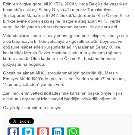
Edinilen bilgiye göre, Ali K. (53), 2004 yılında Belçika’da yaşarken
boşandığı eski eşi Şenay Ö.’yü (47) merkez Toroslar ilçesi
Tozkoparan Mahallesi 87042. Sokak’ta durdurdu. Kızı Özlem K. ile
birlikte evine dönen eski eşine rastgele ateş açan Ali K., yerde
yaralı halde yatan kadını tabancanın kabzası ile de darp etti.
Vatandaşların ihbarı ile olay yerine gelen polis ekipleri, zanlıyı suç
aleti tabancayla birlikte yakalayarak gözaltına aldı. Boynuna ve
göğsüne isabet eden kurşunlarla ağır yaralanan Şenay Ö. İse,
kaldırıldığı Mersin Devlet Hastanesi’nde tüm çabalara rağmen
kurtarılamadı. Ölen kadının kızı Özlem K., hastane önünde
gözyaşlarına boğuldu.
Gözaltına alınan Ali K., sorgulanmak için götürüldüğü Mersin
Emniyet Müdürlüğü’nde gazetecilerin “Neden yaptın?” sorusuna,
“Namus yüzünden” yanıtını verdi.
Zanlının, emniyetteki ilk ifadesinde karısının başka biriyle ilişkisi
olduğunu öğrendiği için cinayeti işlediğini söylediği öğrenildi.
Olayla ilgili soruşturma sürüyor.