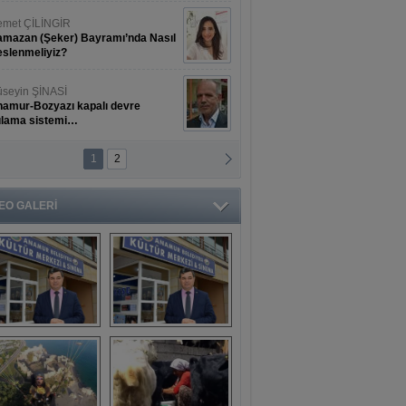
met ÇİLİNGİR
mazan (Şeker) Bayramı’nda Nasıl
slenmeliyiz?
seyin ŞİNASİ
amur-Bozyazı kapalı devre
ulama sistemi…
1
2
ihat ERKAN
amur Deniz Dünyası Antik Sanat
nyesinde Bahar Şöleni
EO GALERİ
aşkan Türe'den 
Mahsun 
ansür açıklaması
Kırmızıgül’ün 
filmine başkan 
Mehmet Türe’den 
sansür!