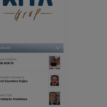
ZARLAR
hmet DOĞAN
ON NOKTA
lahattin Doludeniz
rel Seçimlere Doğru
met Yiğit
vdalıyım Anadoluya