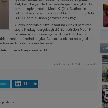
Belçikalı Noeyer Nadine, sahilde gezintiye çıktı. Bu
sırada kapkaç zanlısı Metin K. (21), Nadine’nin
arkasından yaklaşarak içinde 6 bin 680 Euro ve 5 bin
300 TL para bulunan çantayı alarak kaçtı.
Olayın ihbarıyla birlikte jandarma ekipleri harekete
geçti. Kapkaçı gerçekleştirdiği ileri sürülen Metin K.
olaydan 4 saat sonra ilçe merkezinde kıskıvrak
tirilen zanlının üzerinden çıktı. Jandarma ekiplerine teşekkür
ı Naeyer Rita ile parasını teslim aldı.
ÇO
tin K. ise adliyeye sevk edildi.
Bu haber toplam 1729 defa okunmuştur
weetle
LinkedIn
ı
,
jandarma