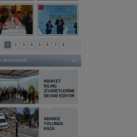
Titiopolis Antik 
Doğan Cüceloğlu, 
Kenti tanıtımı
İstanbul’da Mersinli 
hemşerileriyle 
buluştu
İstanbul'daki 
Anamur'dan 
Anamurlular 
KKTC’ye Su Temin 
1
2
3
4
5
6
7
8
Buluşması
Projesi açılışı 
yapıldı
K OKUNANLAR
HİDAYET
KILINÇ
ZİYARETLERİNE
DEVAM EDİYOR
ABANOZ
YOLUNDA
KAZA