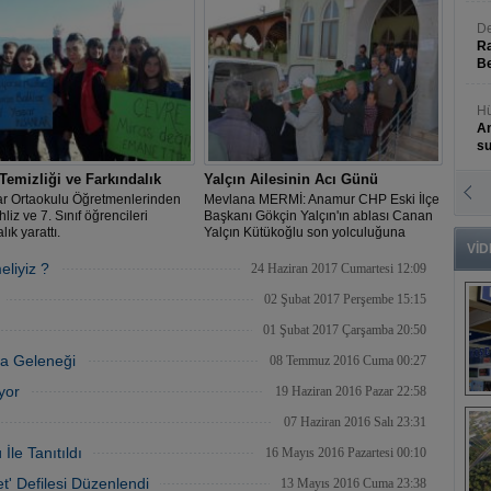
De
Ra
Be
Hü
An
s
Temizliği ve Farkındalık
Yalçın Ailesinin Acı Günü
N
ar Ortaokulu Öğretmenlerinden
Mevlana MERMİ: Anamur CHP Eski İlçe
An
liz ve 7. Sınıf öğrencileri
Başkanı Gökçin Yalçın'ın ablası Canan
Bü
lık yarattı.
Yalçın Kütükoğlu son yolculuğuna
uğurlandı.
VİD
liyiz ?
24 Haziran 2017 Cumartesi 12:09
02 Şubat 2017 Perşembe 15:15
01 Şubat 2017 Çarşamba 20:50
a Geleneği
08 Temmuz 2016 Cuma 00:27
yor
19 Haziran 2016 Pazar 22:58
B
s
07 Haziran 2016 Salı 23:31
İle Tanıtıldı
16 Mayıs 2016 Pazartesi 00:10
t' Defilesi Düzenlendi
13 Mayıs 2016 Cuma 23:38