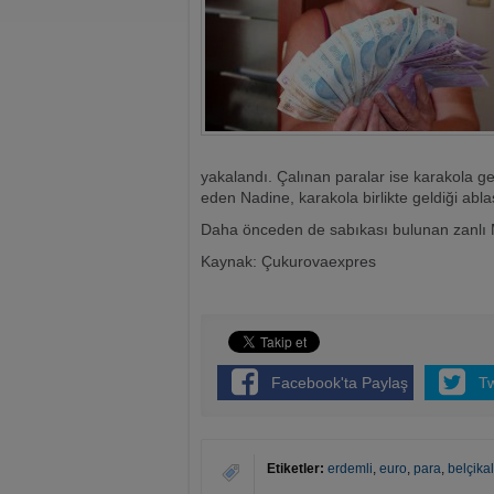
yakalandı. Çalınan paralar ise karakola ge
eden Nadine, karakola birlikte geldiği ablas
Daha önceden de sabıkası bulunan zanlı Me
Kaynak: Çukurovaexpres
Facebook'ta Paylaş
T
Etiketler:
erdemli
,
euro
,
para
,
belçikal