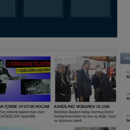
YA
A
S
Se
Ye
AR İÇİNDE UYUYUN HOCAM
KANDİLİNİZ MÜBAREK OLSUN
'un mihenk taşlarından olan
Belediye Başkan Adayı Durmuş Deniz
Ah
DAĞDELEN'i kaybettik.
hemşehrilerinden bu kez oy değil, hayır
Se
ve dualarını istedi.