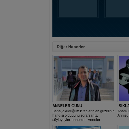
Diğer Haberler
ANNELER GÜNÜ
IŞIKL
Bana, okuduğum kitapların en güzelinin
Anamur
hangisi olduğunu sorarsanız,
Ahmet 
söyleyeyim: annemdir. Anneler
günümüz kutlu olsun.