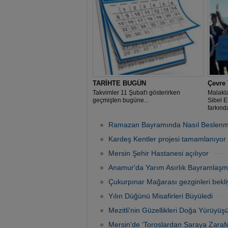
TARİHTE BUGÜN
Çevre 
Takvimler 11 Şubat'ı gösterirken
Malakl
geçmişten bugüne...
Sibel Eh
farkında
Ramazan Bayramında Nasıl Beslenme
Kardeş Kentler projesi tamamlanıyor
Mersin Şehir Hastanesi açılıyor
Anamur'da Yarım Asırlık Bayramlaşm
Çukurpınar Mağarası gezginleri bekli
Yılın Düğünü Misafirleri Büyüledi
Mezitli'nin Güzellikleri Doğa Yürüyüşü 
Mersin'de ‘Toroslardan Saraya Zarafe