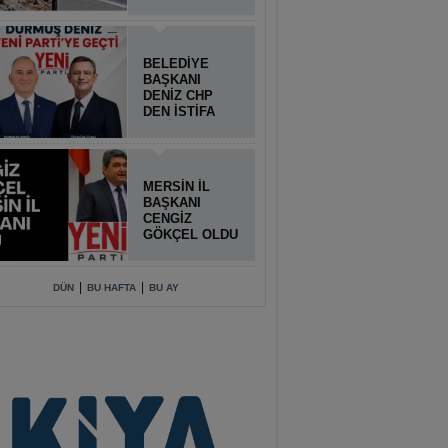
BELEDİYE
BAŞKANI
DENİZ CHP
DEN İSTİFA
ETTİ
MERSİN İL
BAŞKANI
CENGİZ
GÖKÇEL OLDU
|
|
DÜN
BU HAFTA
BU AY