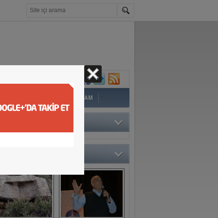
İ
EĞİTİM
YAZAR
YAŞAM
TÖRÜN SEÇTİKLERİ
O GALERİ