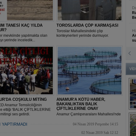
De
Ra
Be
UM TANESİ KAÇ YILDA
TOROSLARDA ÇÖP KARMAŞASI
UR?
Hü
Toroslar Mahallesindeki çöp
er mevkiinde yapılmakta olan
konteynerleri yerinde durmuyor.
An
yı yerinde inceledik...
s
N
An
Bü
VİD
UR'DA COŞKULU MİTİNG
ANAMUR'A KÖTÜ HABER,
BAKANLIKTAN BALIK
 Anamur Temsilciliğinin
ÇİFTLİKLERİNE ONAY
ze ettiği 'BALIK ÇİFTLİKLERİNE
B
mitingi ses getirdi.
Anamur Çamlıpınaralanı Mahallesi'nde
s
yapılması planlanan balık çiftlikleri ÇED
Raporlarına Çevre ve Şehircilik
I YAPTIRMADI
04 Nisan 2019 Perşembe 14:15
Bakanlığı onay verdi.
02 Nisan 2019 Salı 12:12