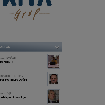
ZARLAR
hmet DOĞAN
ON NOKTA
lahattin Doludeniz
rel Seçimlere Doğru
met Yiğit
vdalıyım Anadoluya