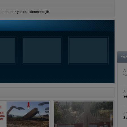
ere henüz yorum eklenmemiştir.
YA
A
S
Se
Ye
Ah
Se