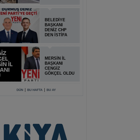
BELEDİYE
BAŞKANI
DENİZ CHP
DEN İSTİFA
ETTİ
MERSİN İL
BAŞKANI
CENGİZ
GÖKÇEL OLDU
|
|
DÜN
BU HAFTA
BU AY