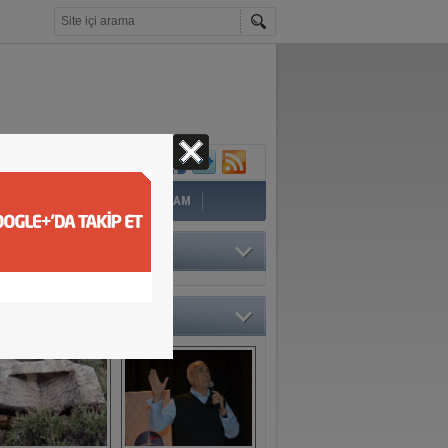
İ
EĞİTİM
YAZAR
YAŞAM
TÖRÜN SEÇTİKLERİ
O GALERİ