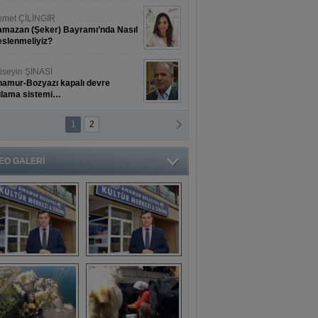
met ÇİLİNGİR
mazan (Şeker) Bayramı’nda Nasıl
slenmeliyiz?
seyin ŞİNASİ
amur-Bozyazı kapalı devre
ulama sistemi…
1
2
ihat ERKAN
amur Deniz Dünyası Antik Sanat
nyesinde Bahar Şöleni
EO GALERİ
aşkan Türe'den 
Mahsun 
ansür açıklaması
Kırmızıgül’ün 
filmine başkan 
Mehmet Türe’den 
sansür!