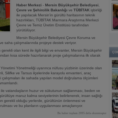
Haber Merkezi
-
Mersin Büyükşehir Belediyesi
,
Çevre ve Şehircilik Bakanlığı
ve
TÜBİTAK
işbirliği
ile yapılacak Mersin’in gürültü haritasının teknik
hazırlıkları, TÜBİTAK Marmara Araştırma Merkezi
Çevre ve Temiz Üretim Enstitüsü tarafından
yürütülüyor.
Mersin Büyükşehir Belediyesi Çevre Koruma ve
r ve saha çalışmalarında projeye destek veriyor.
 gerekli olan kent ile ilgili bilgi ve envanter, Mersin Büyükşehir
ÇO
dan kısa sürede hazırlanarak proje çalışmalarına ilk olarak
 Yönetimi Yönetmeliği uyarınca nüfusu yüzbinin üzerinde olan
li, Silifke ve Tarsus ilçelerinde karayolu envanteri, araç
ri çalışmaları ile sahada yapılan model doğrulama ölçümleri
tamamlandı.
sı ile vatandaşların huzur ve sükutunun sağlanması, beden ve
ürültüye maruz kalma seviyelerinin belirlenerek, insan sağlığı
nın gerekli olduğu yerlerde, gürültünün önlenmesi ve
turulması ve bu planların uygulanması amaçlanıyor.
Bu haber toplam 2095 defa okunmuştur