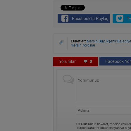
Facebook'ta Paylaş
T
Etiketler:
Mersin Büyükşehir Belediye
mersin
,
toroslar
Yorumlar
0
Facebook Yor
UYARI:
Küfür, hakaret, rencide edici cü
Türkçe karakter kullanılmayan ve büyü