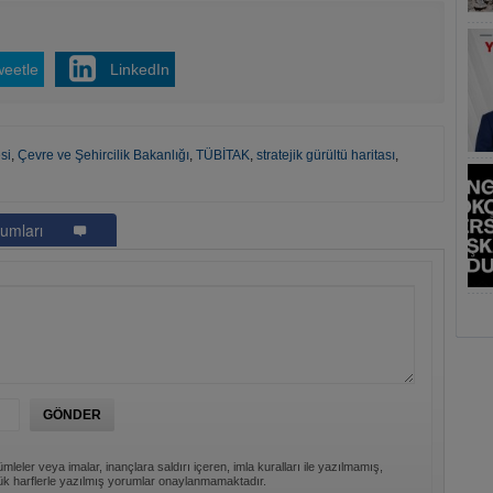
weetle
LinkedIn
si
,
Çevre ve Şehircilik Bakanlığı
,
TÜBİTAK
,
stratejik gürültü haritası
,
umları
mleler veya imalar, inançlara saldırı içeren, imla kuralları ile yazılmamış,
k harflerle yazılmış yorumlar onaylanmamaktadır.