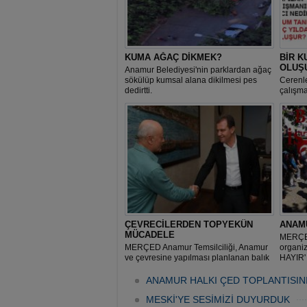
KUMA AĞAÇ DİKMEK?
BİR K
OLUŞ
Anamur Belediyesi'nin parklardan ağaç
sökülüp kumsal alana dikilmesi pes
Cerenl
dedirtti.
çalışma
ÇEVRECİLERDEN TOPYEKÜN
ANAM
MÜCADELE
MERÇED
MERÇED Anamur Temsilciliği, Anamur
organi
ve çevresine yapılması planlanan balık
HAYIR' 
çiftliklerine karşı Mersin Büyükşehir
Belediyesi'ni ve Anamur Belediyesi'ni
ANAMUR HALKI ÇED TOPLANTISIN
de yanına aldı.
MESKİ'YE SESİMİZİ DUYURDUK