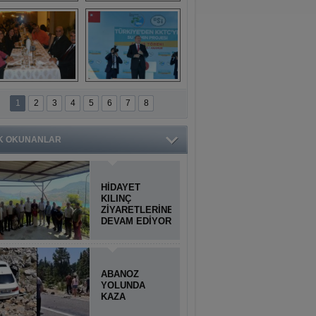
Titiopolis Antik 
Doğan Cüceloğlu, 
Kenti tanıtımı
İstanbul’da Mersinli 
hemşerileriyle 
buluştu
İstanbul'daki 
Anamur'dan 
Anamurlular 
KKTC’ye Su Temin 
1
2
3
4
5
6
7
8
Buluşması
Projesi açılışı 
yapıldı
K OKUNANLAR
HİDAYET
KILINÇ
ZİYARETLERİNE
DEVAM EDİYOR
ABANOZ
YOLUNDA
KAZA