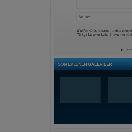
UYARI:
Küfür, hakaret, rencide edici cü
Türkçe karakter kullanılmayan ve büyü
Bu hab
SON EKLENEN
GALERİLER