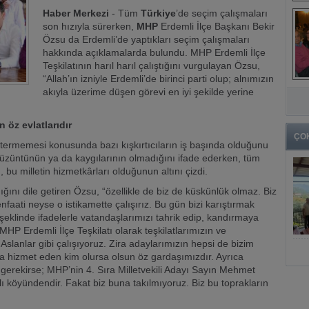
Haber Merkezi
- Tüm
Türkiye
’de seçim çalışmaları
son hızıyla sürerken,
MHP
Erdemli İlçe Başkanı Bekir
Özsu da Erdemli’de yaptıkları seçim çalışmaları
hakkında açıklamalarda bulundu. MHP Erdemli İlçe
Teşkilatının harıl harıl çalıştığını vurgulayan Özsu,
“Allah’ın izniyle Erdemli’de birinci parti olup; alnımızın
akıyla üzerime düşen görevi en iyi şekilde yerine
 öz evlatlarıdır
ÇO
stermemesi konusunda bazı kışkırtıcıların iş başında olduğunu
r üzüntünün ya da kaygılarının olmadığını ifade ederken, tüm
ı, bu milletin hizmetkârları olduğunun altını çizdi.
ğını dile getiren Özsu, “özellikle de biz de küskünlük olmaz. Biz
faati neyse o istikamette çalışırız. Bu gün bizi karıştırmak
 şeklinde ifadelerle vatandaşlarımızı tahrik edip, kandırmaya
MHP Erdemli İlçe Teşkilatı olarak teşkilatlarımızın ve
 Aslanlar gibi çalışıyoruz. Zira adaylarımızın hepsi de bizim
za hizmet eden kim olursa olsun öz gardaşımızdır. Ayrıca
k gerekirse; MHP’nin 4. Sıra Milletvekili Adayı Sayın Mehmet
ı köyündendir. Fakat biz buna takılmıyoruz. Biz bu toprakların