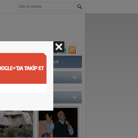
İ
EĞİTİM
YAZAR
YAŞAM
TÖRÜN SEÇTİKLERİ
O GALERİ