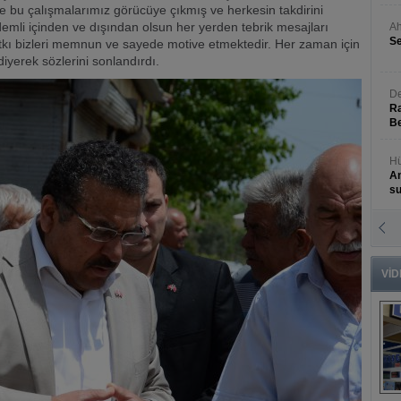
e bu çalışmalarımız görücüye çıkmış ve herkesin takdirini
emli içinden ve dışından olsun her yerden tebrik mesajları
Ah
Se
tkı bizleri memnun ve sayede motive etmektedir. Her zaman için
yerek sözlerini sonlandırdı.
De
Ra
Be
Hü
An
s
N
An
Bü
VİD
B