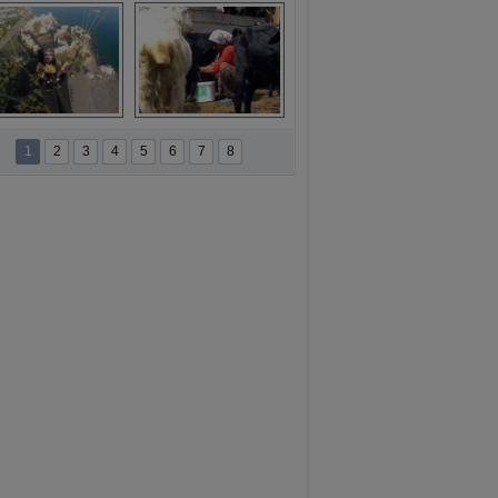
ansür açıklaması
Kırmızıgül’ün 
filmine başkan 
Mehmet Türe’den 
sansür!
namur'da yamaç 
Toros Dağları'nda 
paraşütüne ilgi 
Hatice Gelin 
1
2
3
4
5
6
7
8
artıyor
belgeseli