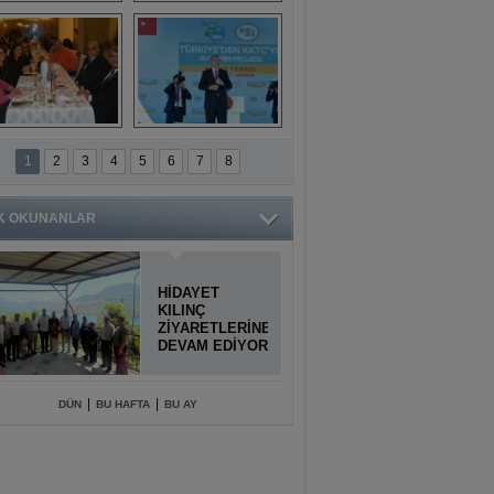
Titiopolis Antik 
Doğan Cüceloğlu, 
Kenti tanıtımı
İstanbul’da Mersinli 
hemşerileriyle 
buluştu
İstanbul'daki 
Anamur'dan 
Anamurlular 
KKTC’ye Su Temin 
1
2
3
4
5
6
7
8
Buluşması
Projesi açılışı 
yapıldı
K OKUNANLAR
HİDAYET
KILINÇ
ZİYARETLERİNE
DEVAM EDİYOR
|
|
DÜN
BU HAFTA
BU AY