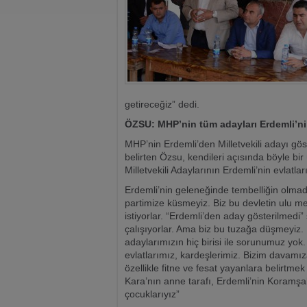
getireceğiz” dedi.
ÖZSU: MHP’nin tüm adayları Erdemli’nin
MHP’nin Erdemli’den Milletvekili adayı gö
belirten Özsu, kendileri açısında böyle bi
Milletvekili Adaylarının Erdemli’nin evlatlar
Erdemli’nin geleneğinde tembelliğin olmadı
partimize küsmeyiz. Biz bu devletin ulu men
istiyorlar. “Erdemli’den aday gösterilmedi”
çalışıyorlar. Ama biz bu tuzağa düşmeyiz. 
adaylarımızın hiç birisi ile sorunumuz yok.
evlatlarımız, kardeşlerimiz. Bizim davamı
özellikle fitne ve fesat yayanlara belirtme
Kara’nın anne tarafı, Erdemli’nin Koramşal
çocuklarıyız”