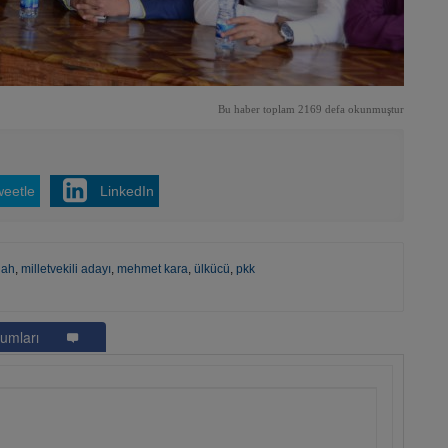
Bu haber toplam 2169 defa okunmuştur
weetle
LinkedIn
lah
,
milletvekili adayı
,
mehmet kara
,
ülkücü
,
pkk
umları