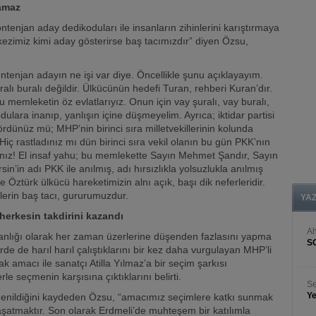
lamaz
enjan aday dedikoduları ile insanların zihinlerini karıştırmaya
kezimiz kimi aday gösterirse baş tacımızdır” diyen Özsu,
ontenjan adayın ne işi var diye. Öncellikle şunu açıklayayım.
alı buralı değildir. Ülkücünün hedefi Turan, rehberi Kuran’dır.
 memleketin öz evlatlarıyız. Onun için vay şuralı, vay buralı,
dulara inanıp, yanlışın içine düşmeyelim. Ayrıca; iktidar partisi
ördünüz mü; MHP’nin birinci sıra milletvekillerinin kolunda
Hiç rastladınız mı dün birinci sıra vekil olanın bu gün PKK’nın
nız! El insaf yahu; bu memlekette Sayın Mehmet Şandır, Sayın
n’in adı PKK ile anılmış, adı hırsızlıkla yolsuzlukla anılmış
e Öztürk ülkücü hareketimizin alnı açık, başı dik neferleridir.
lerin baş tacı, gururumuzdur.
YA
herkesin takdirini kazandı
A
şkanlığı olarak her zaman üzerlerine düşenden fazlasını yapma
S
rde de harıl harıl çalıştıklarını bir kez daha vurgulayan MHP’li
amacı ile sanatçı Atilla Yılmaz’a bir seçim şarkısı
erle seçmenin karşısına çıktıklarını belirti.
Se
Ye
ğenildiğini kaydeden Özsu, “amacımız seçimlere katkı sunmak
şatmaktır. Son olarak Erdmeli’de muhteşem bir katılımla