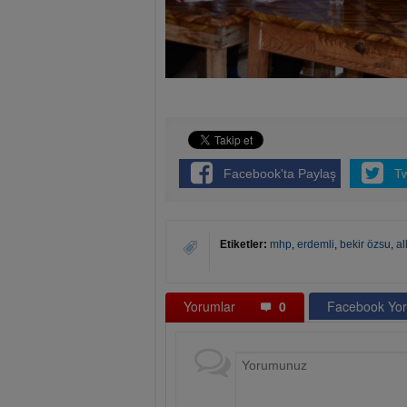
Facebook'ta Paylaş
T
Etiketler:
mhp
,
erdemli
,
bekir özsu
,
al
Yorumlar
0
Facebook Yor