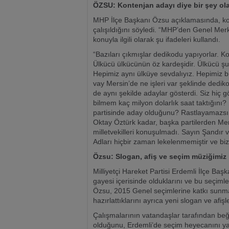
ÖZSU: Kontenjan adayı diye bir şey o
MHP İlçe Başkanı Özsu açıklamasında, kont
çalışıldığını söyledi. “MHP’den Genel Mer
konuyla ilgili olarak şu ifadeleri kullandı.
“Bazıları çıkmışlar dedikodu yapıyorlar. K
Ülkücü ülkücünün öz kardeşidir. Ülkücü şur
Hepimiz aynı ülküye sevdalıyız. Hepimiz bu
vay Mersin’de ne işleri var şeklinde dediko
de aynı şekilde adaylar gösterdi. Siz hiç g
bilmem kaç milyon dolarlık saat taktığını? 
partisinde aday olduğunu? Rastlayamazsı
Oktay Öztürk kadar, başka partilerden Mersi
milletvekilleri konuşulmadı. Sayın Şandır v
Adları hiçbir zaman lekelenmemiştir ve biz
Özsu: Slogan, afiş ve seçim müziğimiz 
Milliyetçi Hareket Partisi Erdemli İlçe Ba
gayesi içerisinde olduklarını ve bu seçimle
Özsu, 2015 Genel seçimlerine katkı sunmak 
hazırlattıklarını ayrıca yeni slogan ve afişl
Çalışmalarının vatandaşlar tarafından be
olduğunu, Erdemli’de seçim heyecanını ya