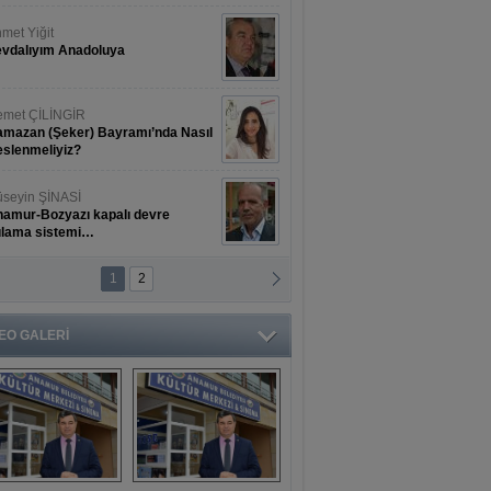
met Yiğit
vdalıyım Anadoluya
met ÇİLİNGİR
mazan (Şeker) Bayramı’nda Nasıl
slenmeliyiz?
seyin ŞİNASİ
amur-Bozyazı kapalı devre
ulama sistemi…
1
2
ihat ERKAN
amur Deniz Dünyası Antik Sanat
nyesinde Bahar Şöleni
EO GALERİ
aşkan Türe'den 
Mahsun 