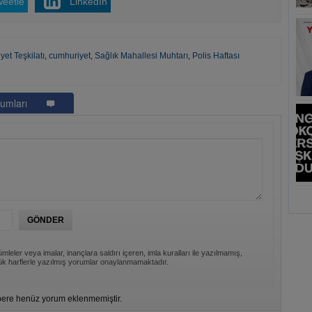
weetle
LinkedIn
et Teşkilatı
,
cumhuriyet
,
Sağlık Mahallesi Muhtarı
,
Polis Haftası
umları
mleler veya imalar, inançlara saldırı içeren, imla kuralları ile yazılmamış,
k harflerle yazılmış yorumlar onaylanmamaktadır.
ere henüz yorum eklenmemiştir.