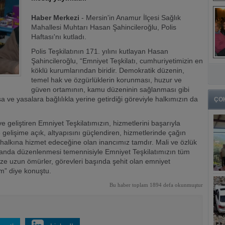
Haber Merkezi
- Mersin'in Anamur İlçesi Sağlık
Mahallesi Muhtarı Hasan Şahincileroğlu, Polis
Haftası'nı kutladı.
Polis Teşkilatının 171. yılını kutlayan Hasan
Şahincileroğlu, “Emniyet Teşkilatı, cumhuriyetimizin en
köklü kurumlarından biridir. Demokratik düzenin,
temel hak ve özgürlüklerin korunması, huzur ve
güven ortamının, kamu düzeninin sağlanması gibi
 ve yasalara bağlılıkla yerine getirdiği göreviyle halkımızın da
ÇO
e geliştiren Emniyet Teşkilatımızın, hizmetlerini başarıyla
 gelişime açık, altyapısını güçlendiren, hizmetlerinde çağın
la halkına hizmet edeceğine olan inancımız tamdır. Mali ve özlük
amanda düzenlenmesi temennisiyle Emniyet Teşkilatımızın tüm
mize uzun ömürler, görevleri başında şehit olan emniyet
um” diye konuştu.
Bu haber toplam 1894 defa okunmuştur