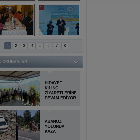
Titiopolis Antik 
Doğan Cüceloğlu, 
Kenti tanıtımı
İstanbul’da Mersinli 
hemşerileriyle 
buluştu
İstanbul'daki 
Anamur'dan 
Anamurlular 
KKTC’ye Su Temin 
1
2
3
4
5
6
7
8
Buluşması
Projesi açılışı 
yapıldı
K OKUNANLAR
HİDAYET
KILINÇ
ZİYARETLERİNE
DEVAM EDİYOR
ABANOZ
YOLUNDA
KAZA