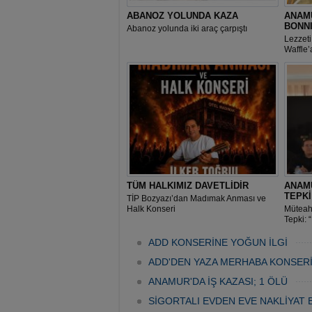
ABANOZ YOLUNDA KAZA
ANAMU
BONN
Abanoz yolunda iki araç çarpıştı
Lezzeti
Waffle’
TÜM HALKIMIZ DAVETLİDİR
ANAM
TEPK
TİP Bozyazı’dan Madımak Anması ve
Halk Konseri
Müteah
Tepki: 
Geldi”
ADD KONSERİNE YOĞUN İLGİ
ADD'DEN YAZA MERHABA KONSER
ANAMUR'DA İŞ KAZASI; 1 ÖLÜ
SİGORTALI EVDEN EVE NAKLİYAT 