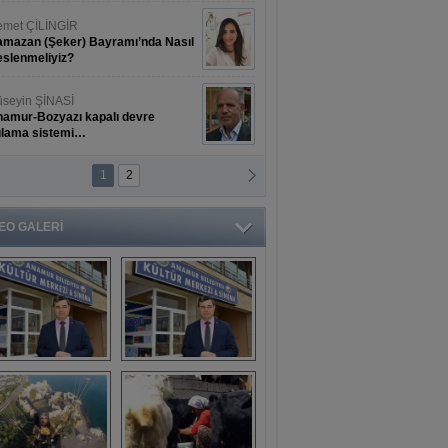
met ÇİLİNGİR
mazan (Şeker) Bayramı’nda Nasıl
slenmeliyiz?
seyin ŞİNASİ
amur-Bozyazı kapalı devre
ulama sistemi…
1
2
ihat ERKAN
amur Deniz Dünyası Antik Sanat
nyesinde Bahar Şöleni
EO GALERİ
aşkan Türe'den 
Mahsun 
ansür açıklaması
Kırmızıgül’ün 
filmine başkan 
Mehmet Türe’den 
sansür!