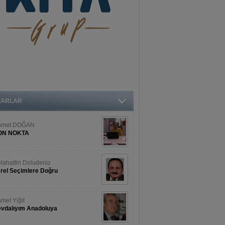
ZARLAR
hmet DOĞAN
ON NOKTA
lahattin Doludeniz
rel Seçimlere Doğru
met Yiğit
vdalıyım Anadoluya