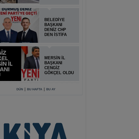
BELEDİYE
BAŞKANI
DENİZ CHP
DEN İSTİFA
ETTİ
MERSİN İL
BAŞKANI
CENGİZ
GÖKÇEL OLDU
|
|
DÜN
BU HAFTA
BU AY