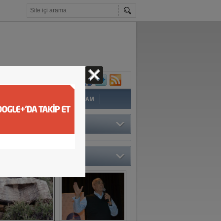
İ
EĞİTİM
YAZAR
YAŞAM
TÖRÜN SEÇTİKLERİ
O GALERİ