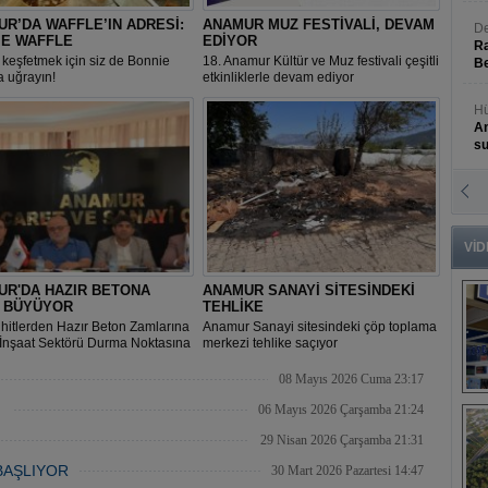
R’DA WAFFLE’IN ADRESİ:
ANAMUR MUZ FESTİVALİ, DEVAM
De
IE WAFFLE
EDİYOR
Ra
 keşfetmek için siz de Bonnie
18. Anamur Kültür ve Muz festivali çeşitli
Be
a uğrayın!
etkinliklerle devam ediyor
Hü
An
s
N
An
Bü
VİD
UR'DA HAZIR BETONA
ANAMUR SANAYİ SİTESİNDEKİ
İ BÜYÜYOR
TEHLİKE
hitlerden Hazır Beton Zamlarına
Anamur Sanayi sitesindeki çöp toplama
“İnşaat Sektörü Durma Noktasına
merkezi tehlike saçıyor
08 Mayıs 2026 Cuma 23:17
B
İ
06 Mayıs 2026 Çarşamba 21:24
s
29 Nisan 2026 Çarşamba 21:31
BAŞLIYOR
30 Mart 2026 Pazartesi 14:47