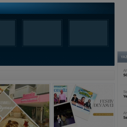
YA
A
S
Se
Ye
Ah
Se