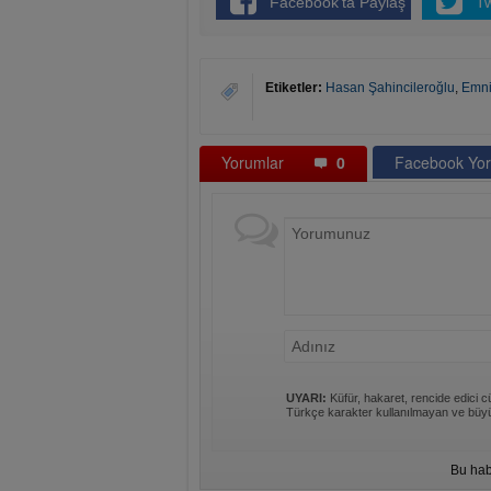
Facebook'ta Paylaş
T
Etiketler:
Hasan Şahincileroğlu
,
Emniy
Yorumlar
0
Facebook Yor
UYARI:
Küfür, hakaret, rencide edici cü
Türkçe karakter kullanılmayan ve büyü
Bu hab