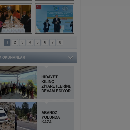
Titiopolis Antik 
Doğan Cüceloğlu, 
Kenti tanıtımı
İstanbul’da Mersinli 
hemşerileriyle 
buluştu
İstanbul'daki 
Anamur'dan 
Anamurlular 
KKTC’ye Su Temin 
1
2
3
4
5
6
7
8
Buluşması
Projesi açılışı 
yapıldı
K OKUNANLAR
HİDAYET
KILINÇ
ZİYARETLERİNE
DEVAM EDİYOR
ABANOZ
YOLUNDA
KAZA