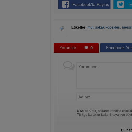
Facebook'ta Paylaş
T
Etiketler:
mut
,
sokak köpekleri
,
mersi
Yorumlar
0
Facebook Yor
UYARI:
Küfür, hakaret, rencide edici cü
Türkçe karakter kullanılmayan ve büyü
Bu hab