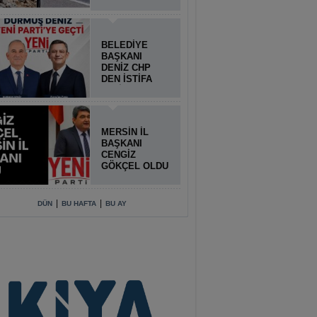
BELEDİYE
BAŞKANI
DENİZ CHP
DEN İSTİFA
ETTİ
MERSİN İL
BAŞKANI
CENGİZ
GÖKÇEL OLDU
|
|
DÜN
BU HAFTA
BU AY