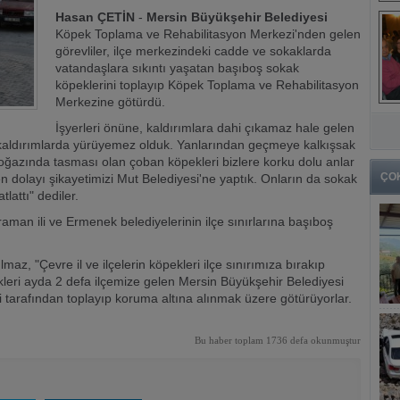
Hasan ÇETİN
-
Mersin Büyükşehir Belediyesi
Köpek Toplama ve Rehabilitasyon Merkezi'nden gelen
görevliler, ilçe merkezindeki cadde ve sokaklarda
vatandaşlara sıkıntı yaşatan başıboş sokak
köpeklerini toplayıp Köpek Toplama ve Rehabilitasyon
Merkezine götürdü.
İşyerleri önüne, kaldırımlara dahi çıkamaz hale gelen
ı kaldırımlarda yürüyemez olduk. Yanlarından geçmeye kalkışsak
boğazında tasması olan çoban köpekleri bizlere korku dolu anlar
ÇO
n dolayı şikayetimizi Mut Belediyesi'ne yaptık. Onların da sokak
tlattı" dediler.
man ili ve Ermenek belediyelerinin ilçe sınırlarına başıboş
, "Çevre il ve ilçelerin köpekleri ilçe sınırımıza bırakıp
kleri ayda 2 defa ilçemize gelen Mersin Büyükşehir Belediyesi
tarafından toplayıp koruma altına alınmak üzere götürüyorlar.
Bu haber toplam 1736 defa okunmuştur