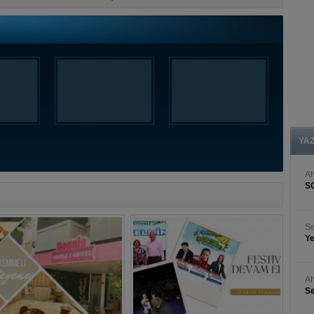
YA
A
S
Se
Ye
Ah
Se