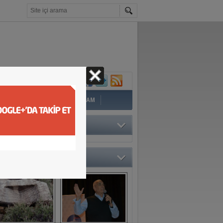
İ
EĞİTİM
YAZAR
YAŞAM
TÖRÜN SEÇTİKLERİ
O GALERİ