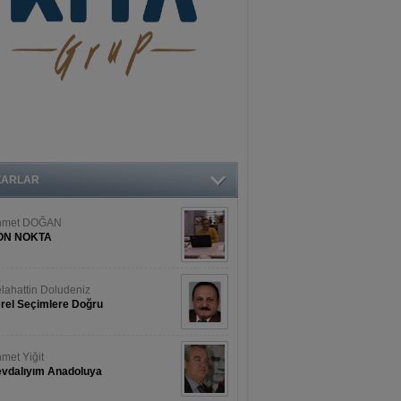
ZARLAR
hmet DOĞAN
ON NOKTA
lahattin Doludeniz
rel Seçimlere Doğru
met Yiğit
vdalıyım Anadoluya