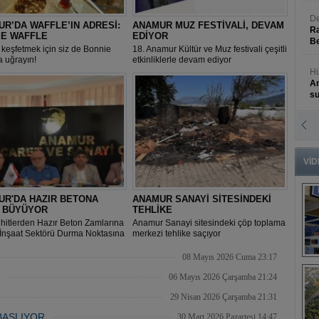
De
R’DA WAFFLE’IN ADRESİ:
ANAMUR MUZ FESTİVALİ, DEVAM
Ra
IE WAFFLE
EDİYOR
Be
 keşfetmek için siz de Bonnie
18. Anamur Kültür ve Muz festivali çeşitli
a uğrayın!
etkinliklerle devam ediyor
Hü
An
s
N
An
Bü
VİD
UR'DA HAZIR BETONA
ANAMUR SANAYİ SİTESİNDEKİ
İ BÜYÜYOR
TEHLİKE
hitlerden Hazır Beton Zamlarına
Anamur Sanayi sitesindeki çöp toplama
“İnşaat Sektörü Durma Noktasına
merkezi tehlike saçıyor
08 Mayıs 2026 Cuma 23:17
B
s
İ
06 Mayıs 2026 Çarşamba 21:24
29 Nisan 2026 Çarşamba 21:31
BAŞLIYOR
30 Mart 2026 Pazartesi 14:47