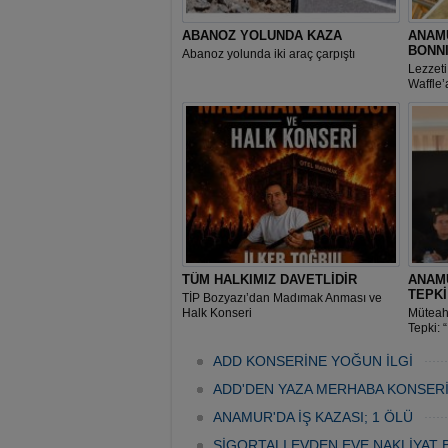
ABANOZ YOLUNDA KAZA
ANAMU
BONN
Abanoz yolunda iki araç çarpıştı
Lezzeti
Waffle’
TÜM HALKIMIZ DAVETLİDİR
ANAM
TEPK
TİP Bozyazı’dan Madımak Anması ve
Halk Konseri
Müteah
Tepki: 
Geldi”
ADD KONSERİNE YOĞUN İLGİ
ADD'DEN YAZA MERHABA KONSER
ANAMUR'DA İŞ KAZASI; 1 ÖLÜ
SİGORTALI EVDEN EVE NAKLİYAT 