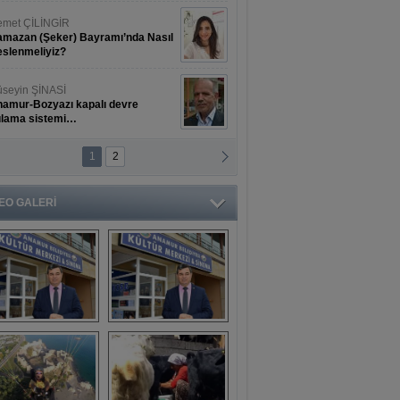
met ÇİLİNGİR
mazan (Şeker) Bayramı’nda Nasıl
slenmeliyiz?
seyin ŞİNASİ
amur-Bozyazı kapalı devre
ulama sistemi…
1
2
ihat ERKAN
amur Deniz Dünyası Antik Sanat
nyesinde Bahar Şöleni
EO GALERİ
aşkan Türe'den 
Mahsun 
ansür açıklaması
Kırmızıgül’ün 
filmine başkan 
Mehmet Türe’den 
sansür!