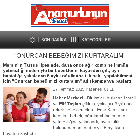
SON DAKİKA
KATEGORİLER
"ONURCAN BEBEĞİMİZİ KURTARALIM"
Mersin'in Tarsus ilçesinde, daha önce ağır kombine immün
yetmezliği nedeniyle bir bebeklerini kaybeden çift, aynı
hastalığa yakalanan 6 aylık oğullarına ilik nakli yapılabilmesi
için "Onurcan bebeğimizi kurtaralım" adlı kampanya başlattı.
27 Temmuz 2015 Pazartesi 01:11
Haber Merkezi
- Bir kızları bulunan İsmail
ve
Elif Taşkın
çiftinin, yaklaşık 3 yıl önce
erkek bebekleri oldu. "Emir Kaan" adı
konulan bebek, ağır kombine immün
yetmezliğine yakalandı, uygun ilik
bulunamaması nedeniyle 6 aylıkken
hayatını kaybetti.