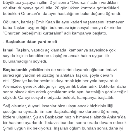
Büyük acı yaşayan çiftin, 2 yıl sonra "Onurcan" adını verdikleri
oğulları dünyaya geldi. Aile, 20 günlükken kontrole götürdükleri
bebekleri Onurcan'ın da aynı hastalığının bulunduğunu öğrendi.
Oğlunun, kardeşi Emir Kaan ile aynı kaderi yaşamasını istemeyen
baba Taşkın, uygun iliğin bulunması için sosyal medya üzerinden
"Onurcan bebeğimizi kurtaralım" adlı kampanya başlattı.
- Başbakanlıktan yardım eli
İsmail Taşkın
, yaptığı açıklamada, kampanya sayesinde çok
sayıda kişinin kendilerine ulaştığını ancak halen uygun ilik
bulunamadığını söyledi.
Başbakanlık
yetkililerinin de seslerini duyarak oğlunun tedavi
süreci için yardım eli uzattığını anlatan Taşkın, şöyle devam
etti:
"Şimdiye kadar sesimizi duyurmak için her yola başvurduk.
Ailemizde, genetik olduğu için uygun ilik bulamadık. Doktorlar daha
sonra olacak tüm erkek çocuklarımızda aynı hastalığın görüleceğini
söyledi. Çareyi sosyal medyada bulduk, kampanya başlattık.
Sağ olsunlar, duyarlı insanlar bize ulaştı ancak hiçbirinin iliği
çocuğuma uymadı. En son Başbakanlığımız durumu öğrenmiş,
bizlere ulaştılar. Şu an Başbakanımızın himayesi altında Ankara'da
bir hastane ayarlandı. Tedavisi bundan sonra orada devam edecek.
Şimdi uygun ilik bekliyoruz. İnşallah oğlum bundan sonra daha iyi