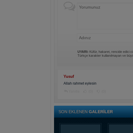
UYARI:
Küfür, hakaret, rencide edici cü
Türkçe karakter kullanılmayan ve büyü
Yusuf
Allah rahmet eylesin
Yanıtla
(0)
(0)
SON EKLENEN
GALERİLER