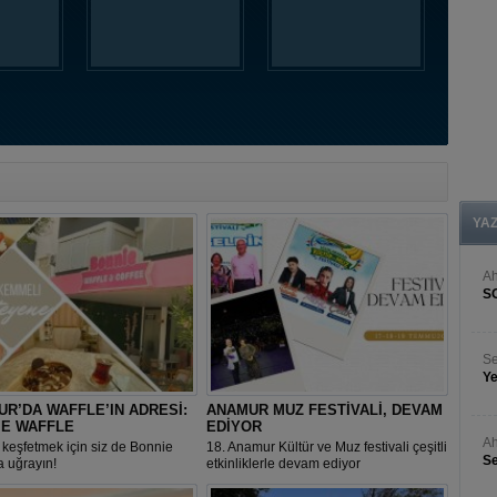
YA
A
S
Se
Ye
R’DA WAFFLE’IN ADRESİ:
ANAMUR MUZ FESTİVALİ, DEVAM
IE WAFFLE
EDİYOR
Ah
 keşfetmek için siz de Bonnie
18. Anamur Kültür ve Muz festivali çeşitli
Se
a uğrayın!
etkinliklerle devam ediyor