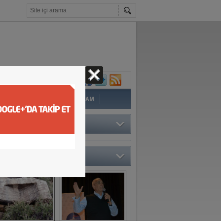
İ
EĞİTİM
YAZAR
YAŞAM
TÖRÜN SEÇTİKLERİ
O GALERİ