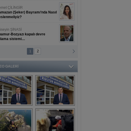
met ÇİLİNGİR
mazan (Şeker) Bayramı’nda Nasıl
slenmeliyiz?
seyin ŞİNASİ
amur-Bozyazı kapalı devre
ulama sistemi…
1
2
ihat ERKAN
amur Deniz Dünyası Antik Sanat
nyesinde Bahar Şöleni
EO GALERİ
aşkan Türe'den 
Mahsun 
ansür açıklaması
Kırmızıgül’ün 
filmine başkan 
Mehmet Türe’den 
sansür!