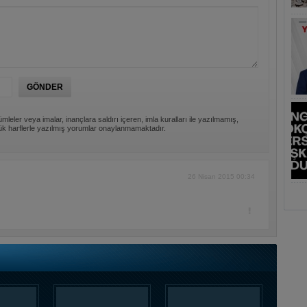
mleler veya imalar, inançlara saldırı içeren, imla kuralları ile yazılmamış,
k harflerle yazılmış yorumlar onaylanmamaktadır.
26 Nisan 2015 00:34