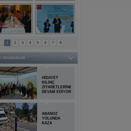
Titiopolis Antik 
Doğan Cüceloğlu, 
Kenti tanıtımı
İstanbul’da Mersinli 
hemşerileriyle 
buluştu
İstanbul'daki 
Anamur'dan 
Anamurlular 
KKTC’ye Su Temin 
1
2
3
4
5
6
7
8
Buluşması
Projesi açılışı 
yapıldı
K OKUNANLAR
HİDAYET
KILINÇ
ZİYARETLERİNE
DEVAM EDİYOR
ABANOZ
YOLUNDA
KAZA