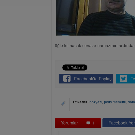
öğle kılınacak cenaze namazının ardından
Facebook'ta Paylaş
T
Etiketler:
bozyazı
,
polis memuru
,
şab
Yorumlar
1
Facebook Yor