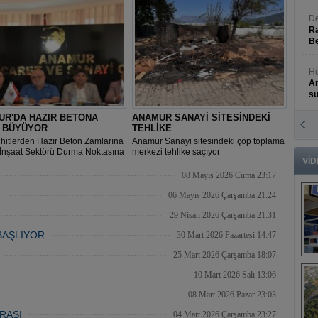
De
Ra
Be
Hü
An
s
UR'DA HAZIR BETONA
ANAMUR SANAYİ SİTESİNDEKİ
N
İ BÜYÜYOR
TEHLİKE
An
hitlerden Hazır Beton Zamlarına
Anamur Sanayi sitesindeki çöp toplama
Bü
“İnşaat Sektörü Durma Noktasına
merkezi tehlike saçıyor
VİD
08 Mayıs 2026 Cuma 23:17
İ
06 Mayıs 2026 Çarşamba 21:24
29 Nisan 2026 Çarşamba 21:31
BAŞLIYOR
30 Mart 2026 Pazartesi 14:47
25 Mart 2026 Çarşamba 18:07
B
s
10 Mart 2026 Salı 13:06
08 Mart 2026 Pazar 23:03
RASI
04 Mart 2026 Çarşamba 23:27