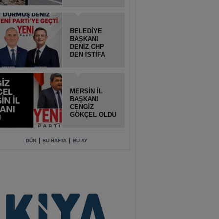
BELEDİYE
BAŞKANI
DENİZ CHP
DEN İSTİFA
ETTİ
MERSİN İL
BAŞKANI
CENGİZ
GÖKÇEL OLDU
|
|
DÜN
BU HAFTA
BU AY