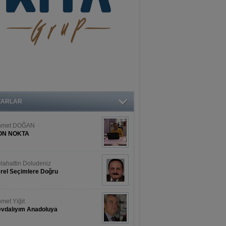
ZARLAR
hmet DOĞAN
ON NOKTA
lahattin Doludeniz
rel Seçimlere Doğru
met Yiğit
vdalıyım Anadoluya