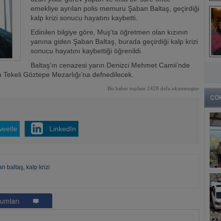
emekliye ayrılan polis memuru Şaban Baltaş, geçirdiği
kalp krizi sonucu hayatını kaybetti.
Edinilen bilgiye göre, Muş’ta öğretmen olan kızının
yanına giden Şaban Baltaş, burada geçirdiği kalp krizi
sonucu hayatını kaybettiği öğrenildi.
Baltaş’ın cenazesi yarın Denizci Mehmet Camii’nde
 Tekeli Göztepe Mezarlığı’na defnedilecek.
Bu haber toplam 2428 defa okunmuştur
ÇO
weetle
LinkedIn
an baltaş
,
kalp krizi
umları