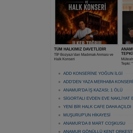
TÜM HALKIMIZ DAVETLİDİR
ANAM
TEPK
TİP Bozyazı’dan Madımak Anması ve
Halk Konseri
Müteah
Tepki: 
Geldi”
ADD KONSERİNE YOĞUN İLGİ
ADD'DEN YAZA MERHABA KONSER
ANAMUR'DA İŞ KAZASI; 1 ÖLÜ
SİGORTALI EVDEN EVE NAKLİYAT 
YENİ BİR HALK CAFE DAHA AÇILDI
MUŞURUP'UN HİKAYESİ
ANAMUR'DA 8 MART COŞKUSU
ANAMUR GÖNÜLLÜ KENT ORKEST